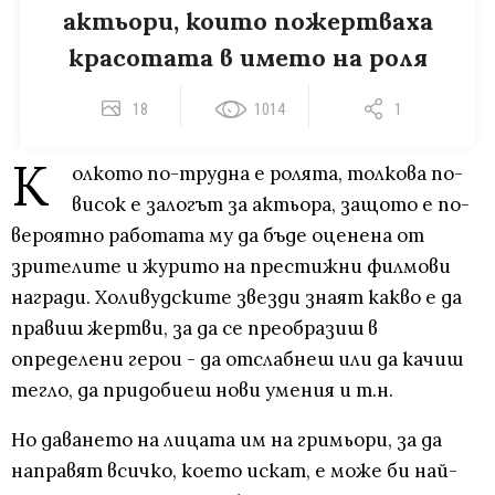
актьори, които пожертваха
красотата в името на роля
18
1014
1
К
олкото по-трудна е ролята, толкова по-
висок е залогът за актьора, защото е по-
вероятно работата му да бъде оценена от
зрителите и журито на престижни филмови
награди. Холивудските звезди знаят какво е да
правиш жертви, за да се преобразиш в
определени герои - да отслабнеш или да качиш
тегло, да придобиеш нови умения и т.н.
Но даването на лицата им на гримьори, за да
направят всичко, което искат, е може би най-