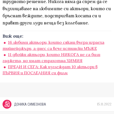
трудното решение. Никога няма да спрем да се
възхищаваме на любимите си актьори, които си
бръснат веждите, подстригват косата си и
правят други луди неща без колебание.
Виж още:
16 любими актьори, които сякаш вчера играеха
тийнейджъри, а днес са вече истински МЪЖЕ
11 двойки актьори, които НИКОГА не са били
гаджета, но имат страхотна ХИМИЯ
ПРЕДИ И СЕГА: Как изглеждат 10 актьори в
ПЪРВИЯ и ПОСЛЕДНИЯ си филм
15.11.2022
ДОНИКА СИМЕОНОВА