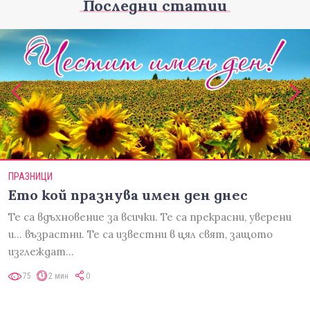
Последни статии
ПРАЗНИЦИ
Ето кой празнува имен ден днес
Те са вдъхновение за всички. Те са прекрасни, уверени
и... възрастни. Те са известни в цял свят, защото
изглеждат…
75
2 мин
0