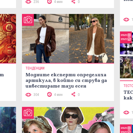
236
4 мин
0
ТЕНДЕНЦИИ
ст
Модните експерти определиха
артикула, в който си струва да
инвестирате тази есен
ТЕСТ
ТЕС
304
4 мин
0
как