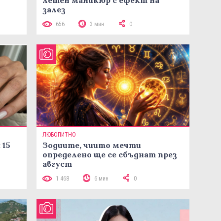
залез
656
3 мин
0
ЛЮБОПИТНО
 15
Зодиите, чиито мечти
определено ще се сбъднат през
август
1 468
6 мин
0