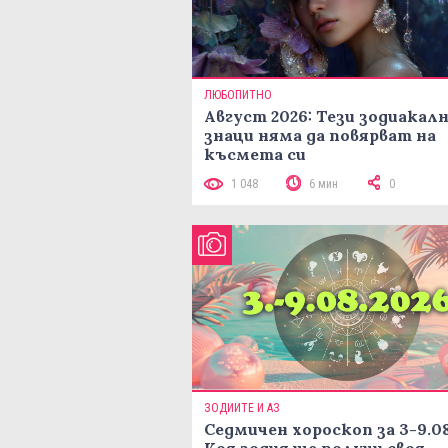
ЛЮБОПИТНО
Август 2026: Тези зодиакал
знаци няма да повярват на
късмета си
1 048
6 мин
0
ЗОДИИТЕ И АЗ
Седмичен хороскоп за 3-9.08
Коя зодия ще получи своя