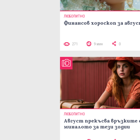
ЛЮБОПИТНО
Финансов хороскоп за авгу
271
9 мин
0
ЛЮБОПИТНО
Август прекъсва връзките 
миналото за тези зодии