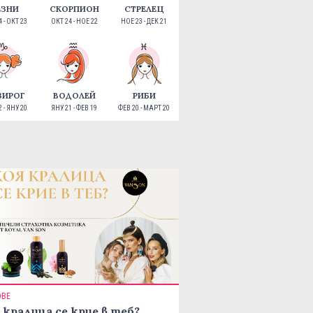
ЕЗНИ
СКОРПИОН
СТРЕЛЕЦ
 - ОКТ 23
ОКТ 24 - НОЕ 22
НОЕ 23 - ДЕК 21
ЗИРОГ
ВОДОЛЕЙ
РИБИ
 - ЯНУ 20
ЯНУ 21 - ФЕВ 19
ФЕВ 20 - МАРТ 20
ОВЕ
 кралица се крие в теб?