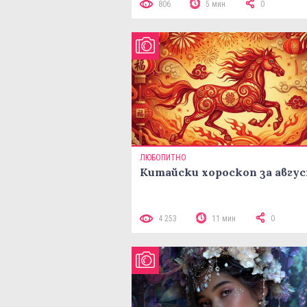
806
5 мин
0
ЛЮБОПИТНО
Китайски хороскоп за авгу
4 253
11 мин
0