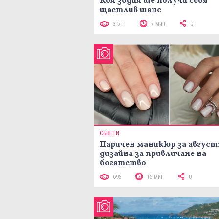
щастлив шанс
3 511
7 мин
0
СЪВЕТИ
Паричен маникюр за август:
дизайна за привличане на
богатство
695
15 мин
0