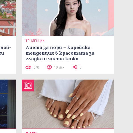
ТЕНДЕНЦИИ
 най-
Диета за пори – корейска
ги
тенденция в красотата за
гладка и чиста кожа
670
10 мин
0