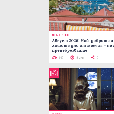
ЛЮБОПИТНО
Август 2026: Най-добрите и
лошите дни от месеца – не 
пренебрегвайте
692
8 мин
0