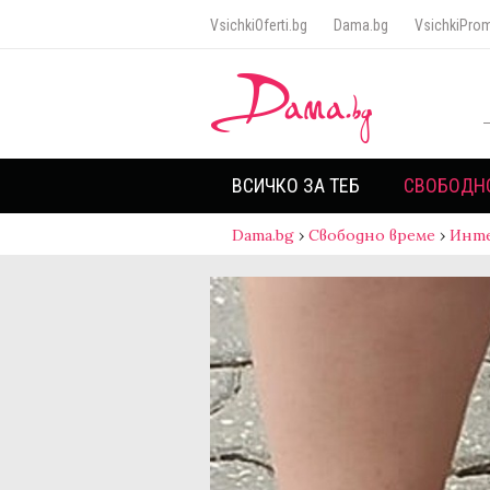
VsichkiOferti.bg
Dama.bg
VsichkiProm
ВСИЧКО ЗА ТЕБ
СВОБОДН
Dama.bg
›
Свободно време
›
Инт