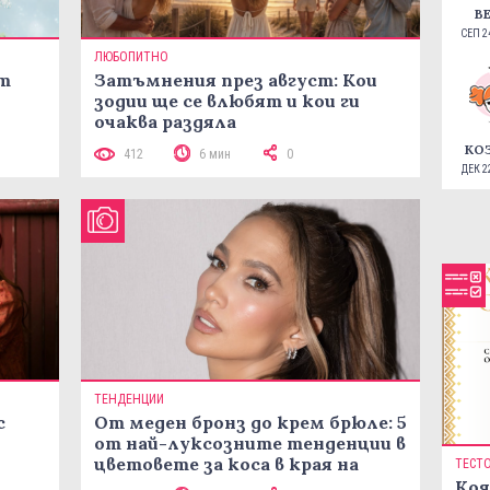
В
СЕП 24
ЛЮБОПИТНО
ст
Затъмнения през август: Кои
зодии ще се влюбят и кои ги
очаква раздяла
КО
412
6 мин
0
ДЕК 22
ТЕНДЕНЦИИ
с
От меден бронз до крем брюле: 5
от най-луксозните тенденции в
цветовете за коса в края на
ТЕСТ
лятото
Коя