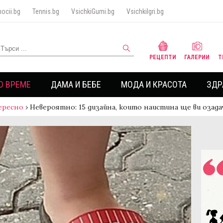
ocii.bg
Tennis.bg
VsichkiGumi.bg
VsichkiIgri.bg
РЕЦЕПТИ
ГАЛЕРИИ
Т
О ВРЕМЕ
ДАМА И БЕБЕ
МОДА И КРАСОТА
ЗДР
ересно
›
Невероятно: 15 дизайна, които наистина ще ви озад