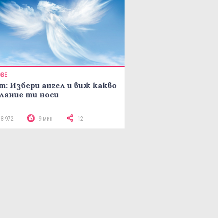
ОВЕ
т: Избери ангел и виж какво
лание ти носи
18 972
9 мин
12