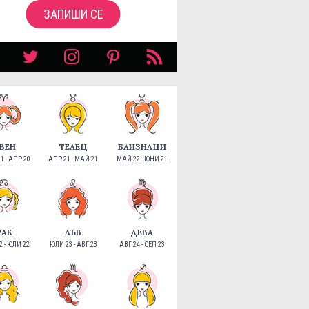
ЗАПИШИ СЕ
ВЕН
ТЕЛЕЦ
БЛИЗНАЦИ
1 - АПР 20
АПР 21 - МАЙ 21
МАЙ 22 - ЮНИ 21
РАК
ЛЪВ
ДЕВА
 - ЮЛИ 22
ЮЛИ 23 - АВГ 23
АВГ 24 - СЕП 23