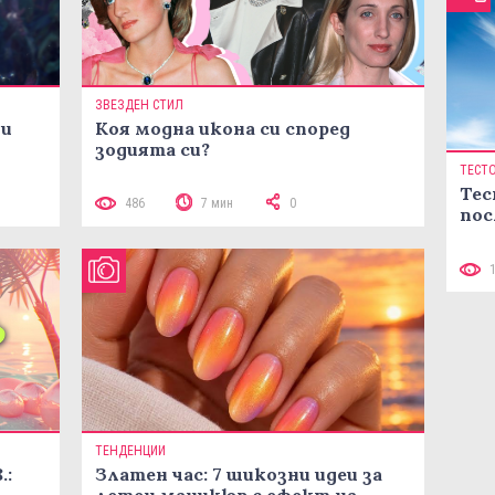
ЗВЕЗДЕН СТИЛ
ни
Коя модна икона си според
зодията си?
ТЕСТ
Тес
486
7 мин
0
пос
ТЕНДЕНЦИИ
.:
Златен час: 7 шикозни идеи за
летен маникюр с ефект на