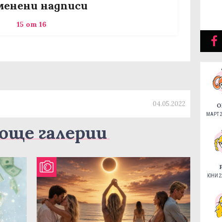
менени надписи
15 от 16
”
04.05.2022
О
МАРТ 2
още галерии
ЮНИ 22