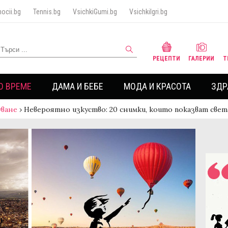
ocii.bg
Tennis.bg
VsichkiGumi.bg
VsichkiIgri.bg
РЕЦЕПТИ
ГАЛЕРИИ
Т
О ВРЕМЕ
ДАМА И БЕБЕ
МОДА И КРАСОТА
ЗДР
ване
›
Невероятно изкуство: 20 снимки, които показват свет