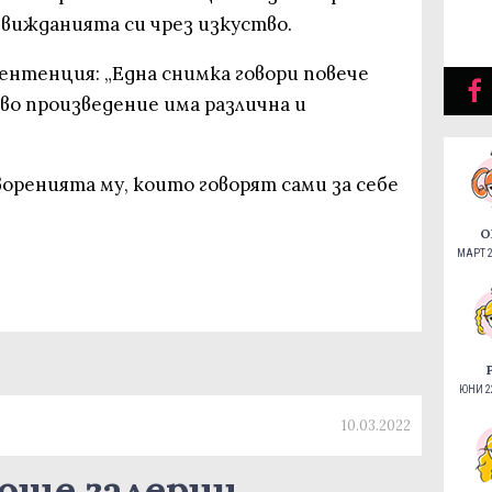
а вижданията си чрез изкуство.
ентенция: „Една снимка говори повече
ово произведение има различна и
оренията му, които говорят сами за себе
О
МАРТ 2
ЮНИ 22
10.03.2022
още галерии