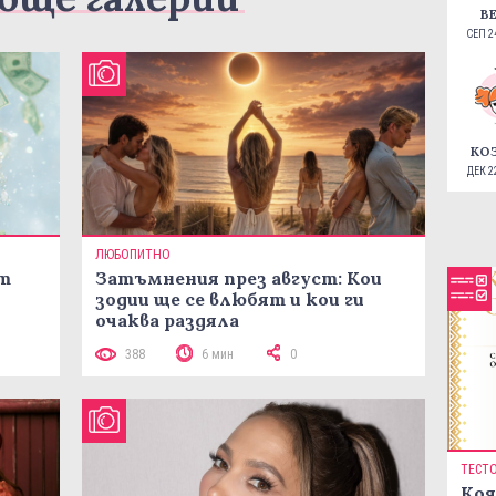
В
СЕП 24
КО
ДЕК 22
ЛЮБОПИТНО
ст
Затъмнения през август: Кои
зодии ще се влюбят и кои ги
очаква раздяла
388
6 мин
0
ТЕСТ
Коя