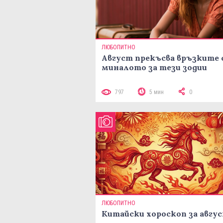
ЛЮБОПИТНО
Август прекъсва връзките 
миналото за тези зодии
797
5 мин
0
ЛЮБОПИТНО
Китайски хороскоп за авгу