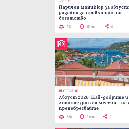
СЪВЕТИ
Паричен маникюр за август:
дизайна за привличане на
богатство
692
15 мин
0
ЛЮБОПИТНО
Август 2026: Най-добрите и
лошите дни от месеца – не 
пренебрегвайте
688
8 мин
0