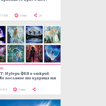
117 636
0 мин
20
ОВЕ
Т: Избери ФЕЯ и открий
во послание ти изпраща тя
16 914
6 мин
1