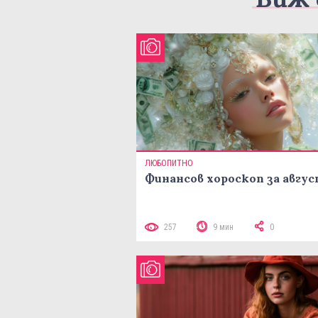
ЛЮБОПИТНО
Финансов хороскоп за авгу
257
9 мин
0