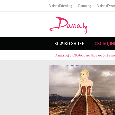
VsichkiOferti.bg
Dama.bg
VsichkiProm
ВСИЧКО ЗА ТЕБ
СВОБОДН
Dama.bg
›
Свободно време
›
Пъту