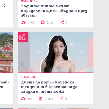
ЛЮБОПИТНО
 15
Зодиите, чиито мечти
определено ще се сбъднат през
август
1 466
6 мин
0
ТЕНДЕНЦИИ
 най-
Диета за пори – корейска
ги
тенденция в красотата за
гладка и чиста кожа
663
10 мин
0