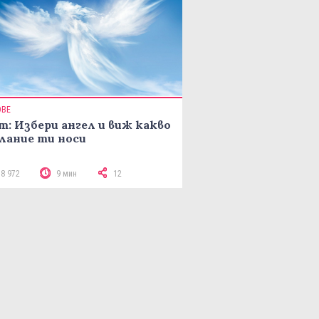
ОВЕ
т: Избери ангел и виж какво
лание ти носи
18 972
9 мин
12