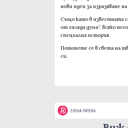
нови идеи за изразяване н
Също като в известната с
от хиляда думи”, всяко нег
специална история.
Потопете се в света на тв
си.
ЕЛЕНА ЛЯПЕВА
Виж 