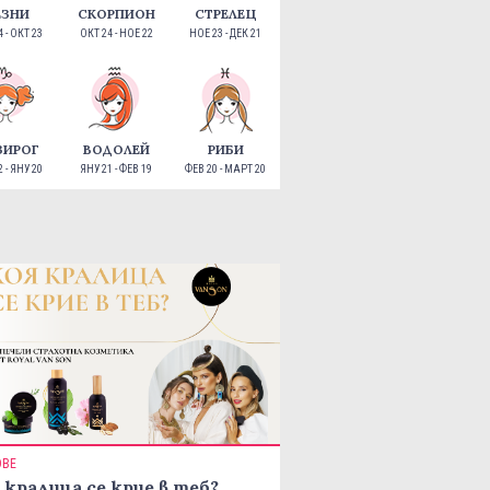
ЕЗНИ
СКОРПИОН
СТРЕЛЕЦ
 - ОКТ 23
ОКТ 24 - НОЕ 22
НОЕ 23 - ДЕК 21
ЗИРОГ
ВОДОЛЕЙ
РИБИ
 - ЯНУ 20
ЯНУ 21 - ФЕВ 19
ФЕВ 20 - МАРТ 20
ОВЕ
 кралица се крие в теб?