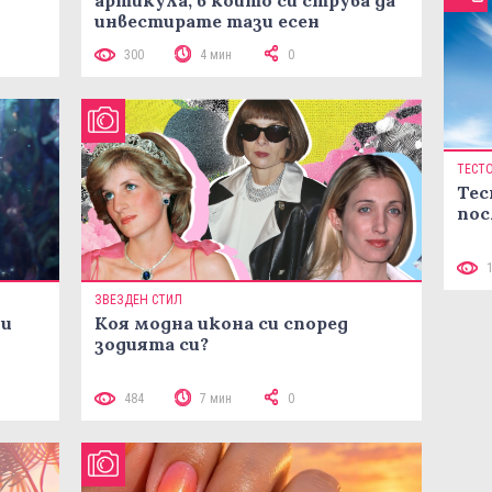
артикула, в който си струва да
инвестирате тази есен
300
4 мин
0
ТЕСТ
Тес
пос
ЗВЕЗДЕН СТИЛ
ни
Коя модна икона си според
зодията си?
484
7 мин
0