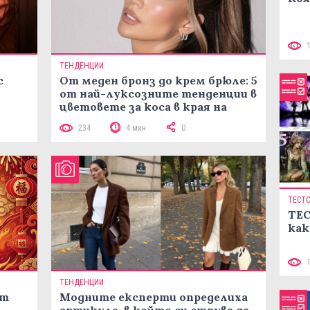
ТЕНДЕНЦИИ
с
От меден бронз до крем брюле: 5
от най-луксозните тенденции в
цветовете за коса в края на
лятото
234
4 мин
0
ТЕСТ
ТЕС
как
ТЕНДЕНЦИИ
ст
Модните експерти определиха