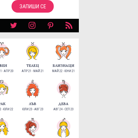
ЗАПИШИ СЕ
ВЕН
ТЕЛЕЦ
БЛИЗНАЦИ
1 - АПР 20
АПР 21 - МАЙ 21
МАЙ 22 - ЮНИ 21
РАК
ЛЪВ
ДЕВА
 - ЮЛИ 22
ЮЛИ 23 - АВГ 23
АВГ 24 - СЕП 23