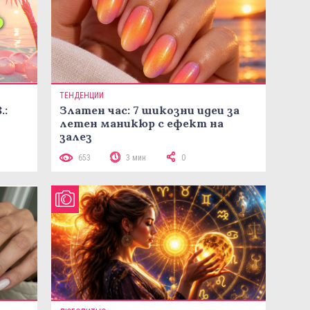
ТЕНДЕНЦИИ
.:
Златен час: 7 шикозни идеи за
летен маникюр с ефект на
залез
653
3 мин
0