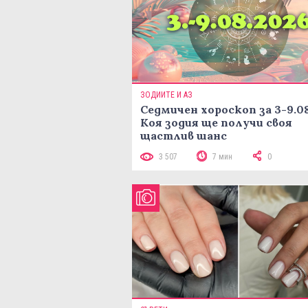
ЗОДИИТЕ И АЗ
Седмичен хороскоп за 3-9.08
Коя зодия ще получи своя
щастлив шанс
3 507
7 мин
0