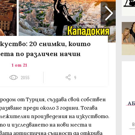
куство: 20 снимки, които
вета по различен начин
1 от 21
2055
9
 родом от Турция, създава свой собствен
АБ
разяване преди около 3 години. Тогава
бележителни произведения на изкуството.
о и изследването на нови места и
овата артистична същност да открива