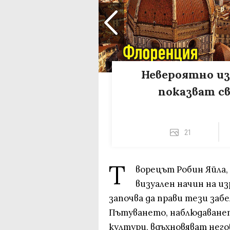
Невероятно из
показват с
21
Т
ворецът Робин Яйла,
визуален начин на из
започва да прави тези за
Пътуването, наблюдаванет
култури, вдъхновяват нег