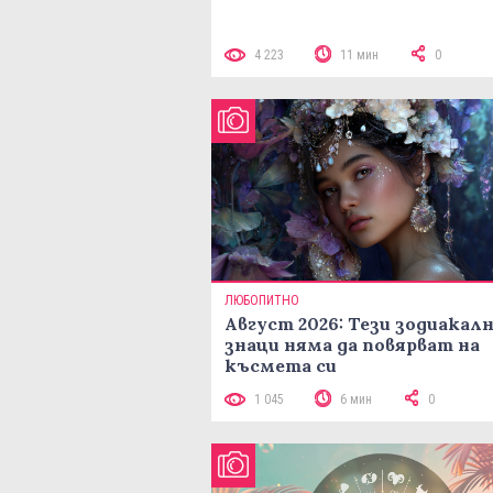
4 223
11 мин
0
ЛЮБОПИТНО
Август 2026: Тези зодиакал
знаци няма да повярват на
късмета си
1 045
6 мин
0