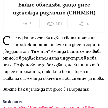
Байнс обяснява защо днес
изглежда различно (СНИМКИ)
5
4401
16
С
лед като остава извън светлината на
прожекторите повече от десет години,
звездата от „Тя е пич“ Аманда Байнс се появява
отново в развлекателната индустрия в нова
роля. Но феновете забелязват, че външният ѝ
вид се е променил, откакто бе на върха на
славата си. Аманда обаче има обяснение за това.
Вижте как изглежда тя днес в галерията:
Виж още:
Деми Мур: "Направих аборт от Аштън в 6-тия