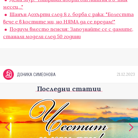
месец..."
Шанън Дохърти след 8 г. борба с рака: "Болестта
вече е в костите ми, но НЯМА да се предам!"
Подиум вместо пенсия: Запознайте се с дамите,
станали модели след 50 години
21.12.2023
ДОНИКА СИМЕОНОВА
Последни статии