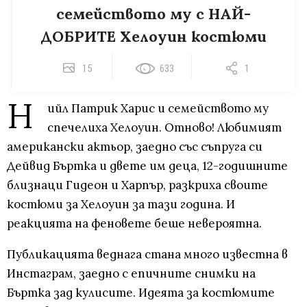
семейството му с НАЙ-
ДОБРИТЕ Хелоуин костюми
15
633
1
Н
ийл Патрик Харис и семейството му
спечелиха Хелоуин. Отново! Любимият
американски актьор, заедно със съпруга си
Дейвид Бъртка и двете им деца, 12-годишните
близнаци Гидеон и Харпър, разкриха своите
костюми за Хелоуин за тази година. И
реакцията на феновете беше невероятна.
Публикацията веднага стана много известна в
Инстаграм, заедно с епичните снимки на
Бъртка зад кулисите. Идеята за костюмите