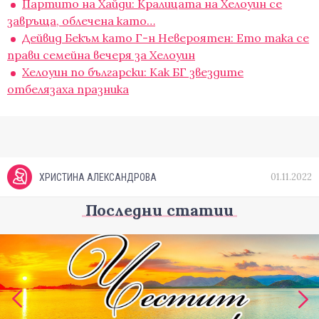
Партито на Хайди: Кралицата на Хелоуин се
завръща, облечена като…
Дейвид Бекъм като Г-н Невероятен: Ето така се
прави семейна вечеря за Хелоуин
Хелоуин по български: Как БГ звездите
отбелязаха празника
01.11.2022
ХРИСТИНА АЛЕКСАНДРОВА
Последни статии