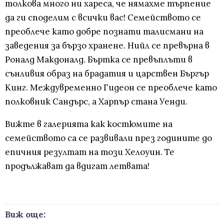
толкова много ни хареса, че нямахме търпение
да ги споделим с всички вас! Семейството се
преоблече като добре познати талисмани на
заведения за бързо хранене. Нийл се превърна в
Роналд Макдоналд. Бъртка се превъплъти в
сънливия образ на брадатия и царствен Бъргър
Кинг. Междувременно Гидеон се преоблече като
полковник Сандърс, а Харпър стана Уенди.
Вижте в галерията как костюмите на
семейството са се развивали през годините до
епичния резултат на този Хелоуин. Те
продължават да вдигат летвата!
Виж още: