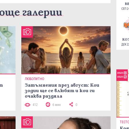
В
още галерии
СЕП 24
КО
ДЕК 22
ЛЮБОПИТНО
ст
Затъмнения през август: Кои
зодии ще се влюбят и кои ги
очаква раздяла
412
6 мин
0
ТЕСТ
Коя