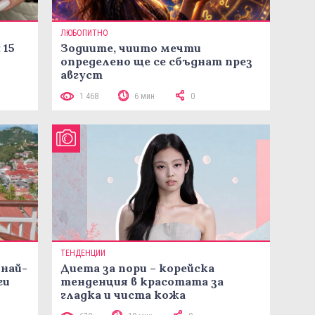
ЛЮБОПИТНО
 15
Зодиите, чиито мечти
определено ще се сбъднат през
август
1 468
6 мин
0
ТЕНДЕНЦИИ
 най-
Диета за пори – корейска
ги
тенденция в красотата за
гладка и чиста кожа