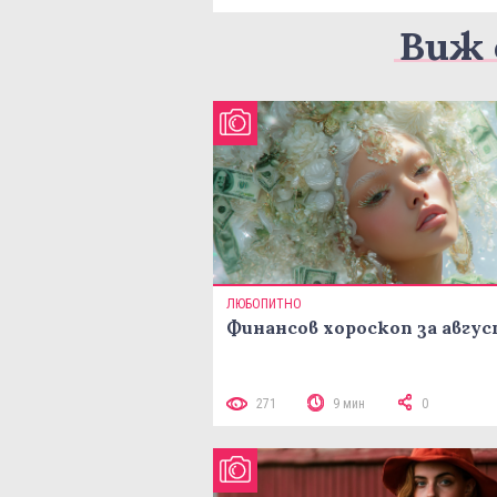
Виж 
ЛЮБОПИТНО
Финансов хороскоп за авгу
271
9 мин
0