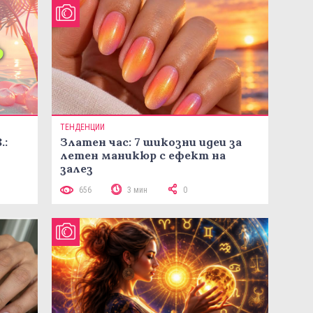
ТЕНДЕНЦИИ
.:
Златен час: 7 шикозни идеи за
летен маникюр с ефект на
залез
656
3 мин
0