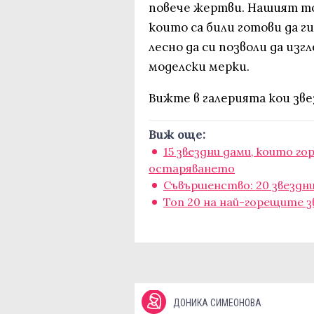
повече жертви. Нашият то
които са били готови да г
лесно да си позволи да из
моделски мерки.
Вижте в галерията кои зве
Виж още:
15 звездни дами, които г
остаряването
Съвършенство: 20 звездн
Топ 20 на най-горещите з
ДОНИКА СИМЕОНОВА