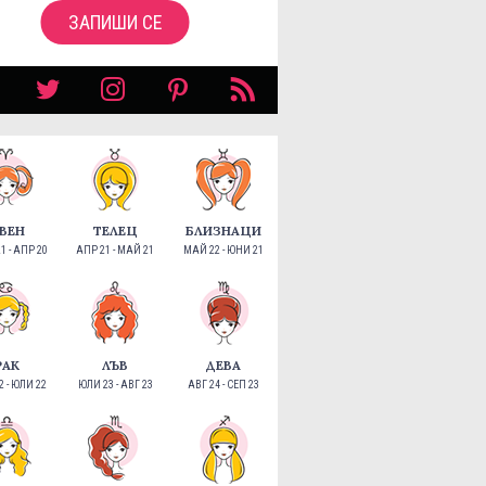
ЗАПИШИ СЕ
ВЕН
ТЕЛЕЦ
БЛИЗНАЦИ
1 - АПР 20
АПР 21 - МАЙ 21
МАЙ 22 - ЮНИ 21
РАК
ЛЪВ
ДЕВА
 - ЮЛИ 22
ЮЛИ 23 - АВГ 23
АВГ 24 - СЕП 23