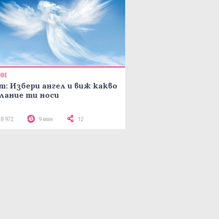
ОВЕ
т: Избери ангел и виж какво
лание ти носи
18 972
9 мин
12