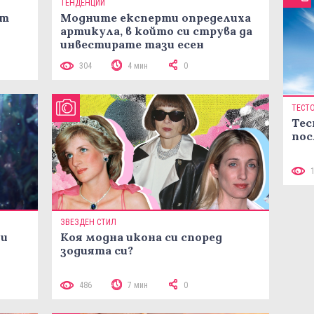
ТЕНДЕНЦИИ
ст
Модните експерти определиха
артикула, в който си струва да
инвестирате тази есен
304
4 мин
0
ТЕСТ
Тес
пос
ЗВЕЗДЕН СТИЛ
ни
Коя модна икона си според
зодията си?
486
7 мин
0