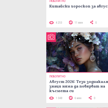
ЛЮБОПИТНО
Китайски хороскоп за авгу
4 253
11 мин
0
ЛЮБОПИТНО
Август 2026: Тези зодиакал
знаци няма да повярват на
късмета си
1 048
6 мин
0