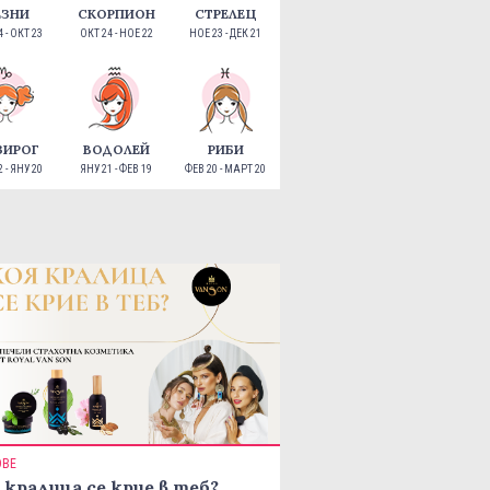
ЕЗНИ
СКОРПИОН
СТРЕЛЕЦ
 - ОКТ 23
ОКТ 24 - НОЕ 22
НОЕ 23 - ДЕК 21
ЗИРОГ
ВОДОЛЕЙ
РИБИ
 - ЯНУ 20
ЯНУ 21 - ФЕВ 19
ФЕВ 20 - МАРТ 20
ОВЕ
 кралица се крие в теб?