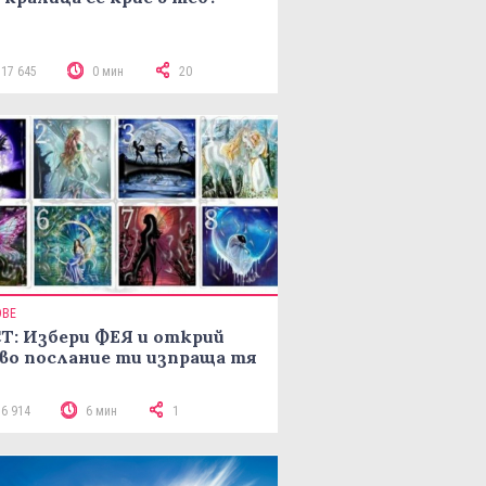
117 645
0 мин
20
ОВЕ
Т: Избери ФЕЯ и открий
во послание ти изпраща тя
16 914
6 мин
1