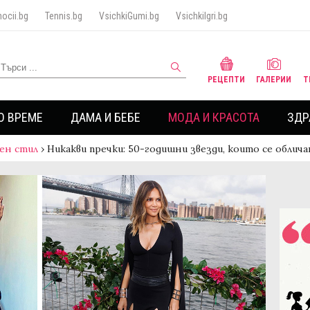
ocii.bg
Tennis.bg
VsichkiGumi.bg
VsichkiIgri.bg
РЕЦЕПТИ
ГАЛЕРИИ
Т
О ВРЕМЕ
ДАМА И БЕБЕ
МОДА И КРАСОТА
ЗДР
ен стил
›
Никакви пречки: 50-годишни звезди, които се облич