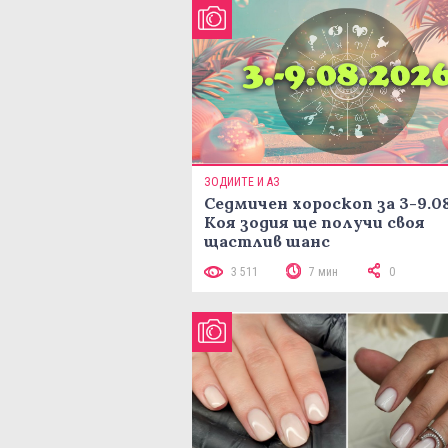
ЗОДИИТЕ И АЗ
Седмичен хороскоп за 3-9.08
Коя зодия ще получи своя
щастлив шанс
3 511
7 мин
0