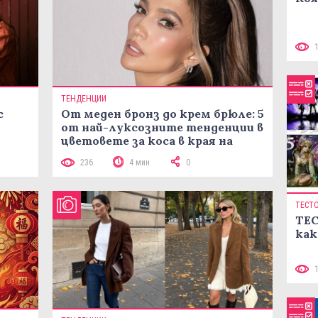
ТЕНДЕНЦИИ
с
От меден бронз до крем брюле: 5
от най-луксозните тенденции в
цветовете за коса в края на
лятото
236
4 мин
0
ТЕСТ
ТЕС
как