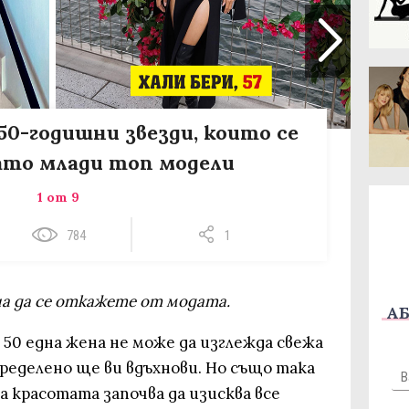
50-годишни звезди, които се
ато млади топ модели
1 от 9
784
1
на да се откажете от модата.
АБ
 50 една жена не може да изглежда свежа
пределено ще ви вдъхнови. Но също така
а красотата започва да изисква все