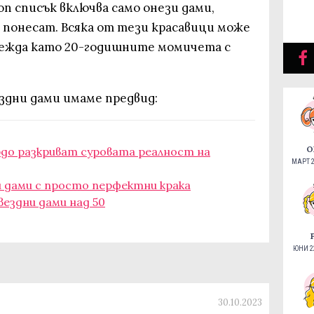
п списък включва само онези дами,
и понесат. Всяка от тези красавици може
глежда като 20-годишните момичета с
здни дами имаме предвид:
О
ордо разкриват суровата реалност на
МАРТ 2
и дами с просто перфектни крака
вездни дами над 50
ЮНИ 22
30.10.2023