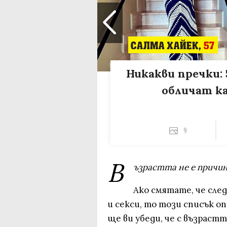
Никакви пречки: 
обличат к
9
В
ъзрастта не е причи
Ако смятате, че след
и секси, то този списък о
ще ви убеди, че с възрастт