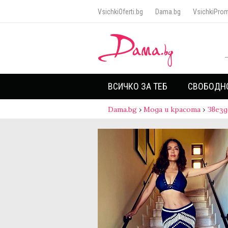
VsichkiOferti.bg
Dama.bg
VsichkiProm
ВСИЧКО ЗА ТЕБ
СВОБОДН
Dama.bg
›
Мода и красота
›
Звезд