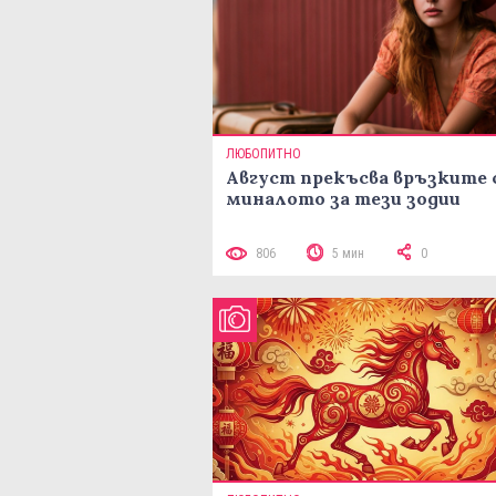
ЛЮБОПИТНО
Август прекъсва връзките 
миналото за тези зодии
806
5 мин
0