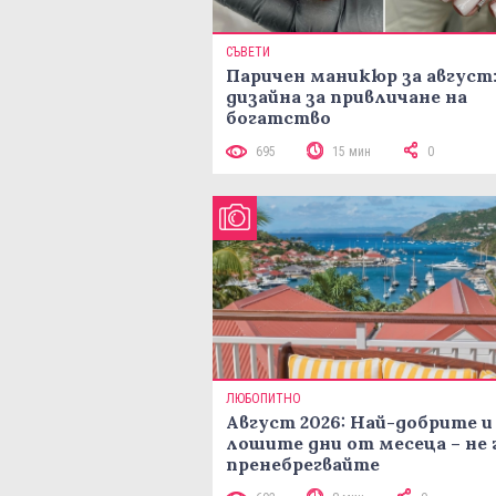
СЪВЕТИ
Паричен маникюр за август:
дизайна за привличане на
богатство
695
15 мин
0
ЛЮБОПИТНО
Август 2026: Най-добрите и
лошите дни от месеца – не 
пренебрегвайте