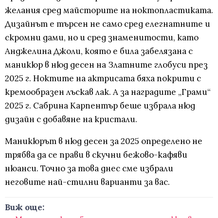
желания сред майсторите на ноктопластиката.
Дизайнът е търсен не само сред елегнатните и
скромни дами, но и сред знаменитости, като
Анджелина Джоли, която е била забелязана с
маникюр в нюд десен на Златните глобуси през
2025 г. Ноктите на актрисата бяха покрити с
кремообразен лъскав лак. А за наградите „Грами“
2025 г. Сабрина Карпентър беше избрала нюд
дизайн с добавяне на кристали.
Маникюрът в нюд десен за 2025 определено не
трябва да се прави в скучни бежово-кафяви
нюанси. Точно за това днес сме избрали
неговите най-стилни варианти за вас.
Виж още: