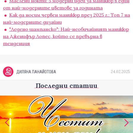
Маслени нокти: 5 модерни идеи за маникюр в един
от най-модерните цветове за годината
Как да носим червен маникюр през 2025 г.: Топ 7 на
най-модерните дизайни
"Ледено шампанско": Най-необичайният маникюр
на Дженифър Лопес, който се превърна в
тенденция
24.02.2025
ДИЛЯНА ПАНАЙОТОВА
Последни статии