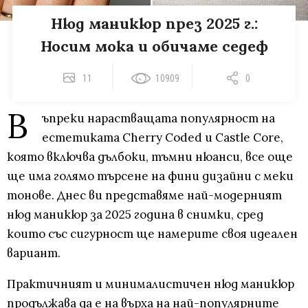
Нюд маникюр през 2025 г.:
Носим мока и обичаме седеф
11
10909
0
В
ъпреки нарастващата популярност на
естетиката Cherry Coded и Castle Core,
която включва дълбоки, тъмни нюанси, все още
ще има голямо търсене на фини дизайни с меки
тонове. Днес ви представяме най-модерният
нюд маникюр за 2025 година в снимки, сред
които със сигурност ще намерите своя идеален
вариант.
Практичният и минималистичен нюд маникюр
продължава да е на върха на най-популярните