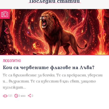
Последни статии
ЛЮБОПИТНО
Кои са червените флагове на Лъва?
Те са вдъхновение за всички. Те са прекрасни, уверени
и... възрастни. Те са известни в цял свят, защото
изглеждат…
131
3 мин
0