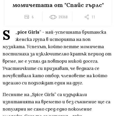
момичетата от "Спайс гърлс"
6
39368
11
S
„
pice Girls
” - най-успешната британска
женска група в историята на поп
музиката. Успехът, който петте момичета
постигнаха за изключително кратък период от
време, не е успял да повтори никой досега.
Участничките си признават, че веднага се
почувствали като отбор, членовете на който
идеално си подхождат един на друг.
Песните на „Spice Girls” са издържали
изпитанията на времето и без съмнение ще са
популярни не само сред едно поколение