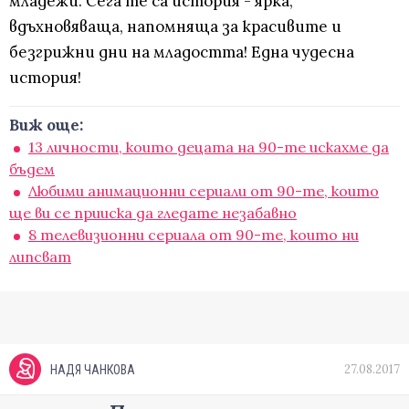
младежи. Сега те са история - ярка,
вдъхновяваща, напомняща за красивите и
безгрижни дни на младостта! Една чудесна
история!
Виж още:
13 личности, които децата на 90-те искахме да
бъдем
Любими анимационни сериали от 90-те, които
ще ви се прииска да гледате незабавно
8 телевизионни сериала от 90-те, които ни
липсват
27.08.2017
НАДЯ ЧАНКОВА