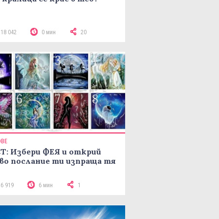
118 042
0 мин
20
ОВЕ
Т: Избери ФЕЯ и открий
во послание ти изпраща тя
16 919
6 мин
1