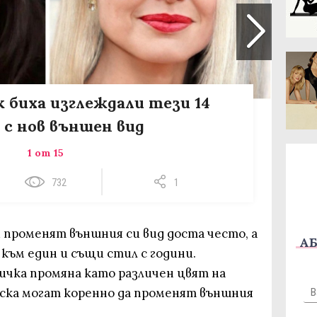
к биха изглеждали тези 14
 с нов външен вид
1 от 15
732
1
променят външния си вид доста често, а
АБ
към един и същи стил с години.
ичка промяна като различен цвят на
еска могат коренно да променят външния