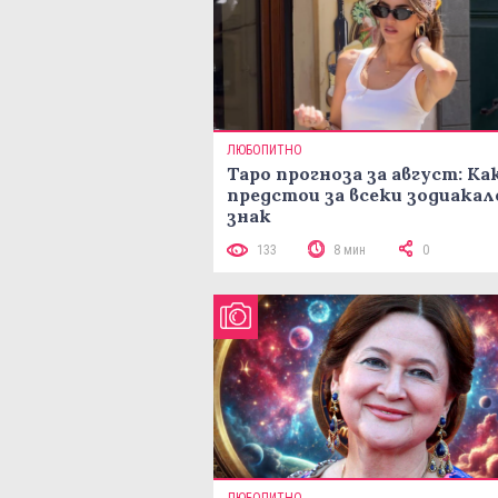
ЛЮБОПИТНО
Таро прогноза за август: Ка
предстои за всеки зодиакал
знак
133
8 мин
0