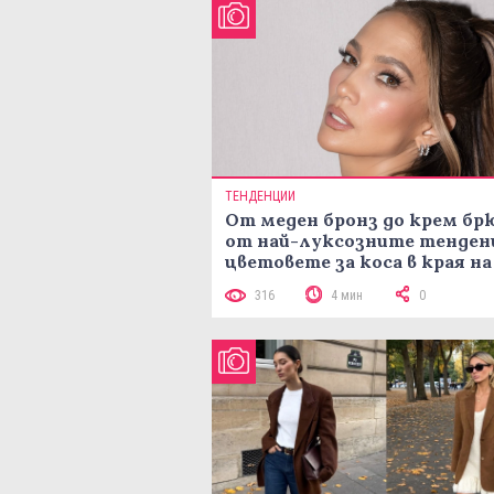
ТЕНДЕНЦИИ
От меден бронз до крем брю
от най-луксозните тенден
цветовете за коса в края на
лятото
316
4 мин
0