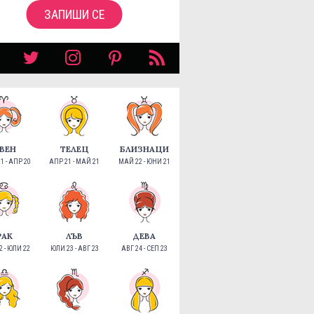
ЗАПИШИ СЕ
ВЕН
ТЕЛЕЦ
БЛИЗНАЦИ
1 - АПР 20
АПР 21 - МАЙ 21
МАЙ 22 - ЮНИ 21
РАК
ЛЪВ
ДЕВА
 - ЮЛИ 22
ЮЛИ 23 - АВГ 23
АВГ 24 - СЕП 23