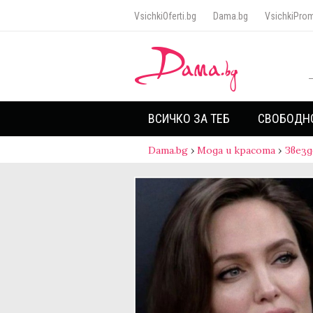
VsichkiOferti.bg
Dama.bg
VsichkiProm
ВСИЧКО ЗА ТЕБ
СВОБОДН
Dama.bg
›
Мода и красота
›
Звезд