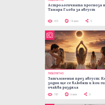
ЛЮБОПИТНО
Астрологичната прогноза 
Тамара Глоба за август
415
14 мин
0
ЛЮБОПИТНО
Затъмнения през август: К
зодии ще се влюбят и кои ги
очаква раздяла
787
6 мин
0