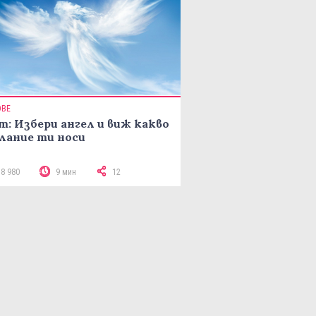
ОВЕ
т: Избери ангел и виж какво
лание ти носи
18 980
9 мин
12