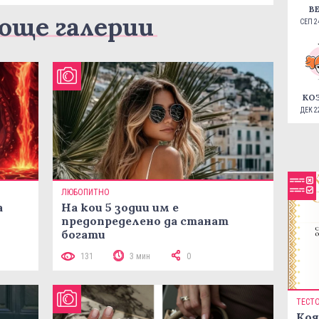
В
още галерии
СЕП 24
КО
ДЕК 22
ЛЮБОПИТНО
а
На кои 5 зодии им е
предопределено да станат
богати
131
3 мин
0
ТЕСТ
Коя