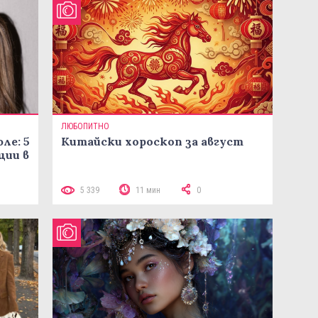
ЛЮБОПИТНО
ле: 5
Китайски хороскоп за август
ции в
5 339
11 мин
0