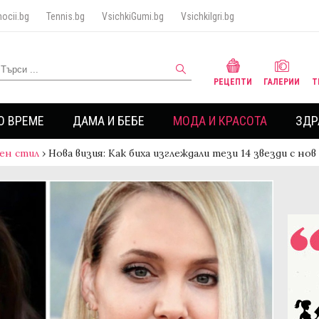
ocii.bg
Tennis.bg
VsichkiGumi.bg
VsichkiIgri.bg
РЕЦЕПТИ
ГАЛЕРИИ
Т
О ВРЕМЕ
ДАМА И БЕБЕ
МОДА И КРАСОТА
ЗДР
ен стил
›
Нова визия: Как биха изглеждали тези 14 звезди с но