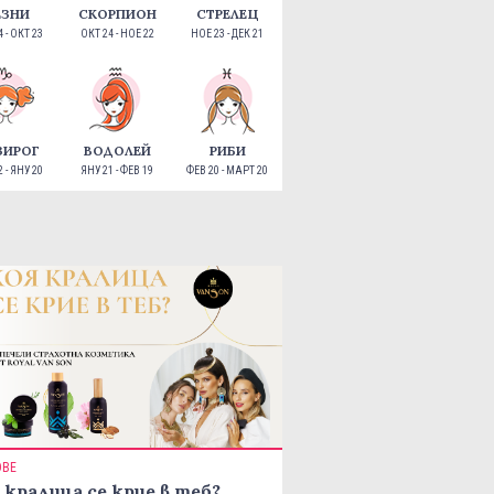
ЕЗНИ
СКОРПИОН
СТРЕЛЕЦ
 - ОКТ 23
ОКТ 24 - НОЕ 22
НОЕ 23 - ДЕК 21
ЗИРОГ
ВОДОЛЕЙ
РИБИ
 - ЯНУ 20
ЯНУ 21 - ФЕВ 19
ФЕВ 20 - МАРТ 20
ОВЕ
 кралица се крие в теб?