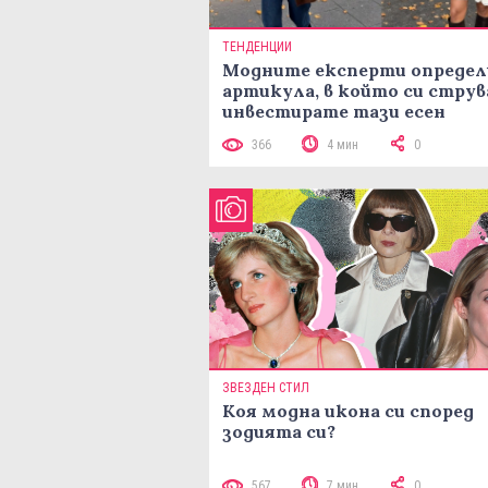
ТЕНДЕНЦИИ
Модните експерти определ
артикула, в който си струв
инвестирате тази есен
366
4 мин
0
ЗВЕЗДЕН СТИЛ
Коя модна икона си според
зодията си?
567
7 мин
0