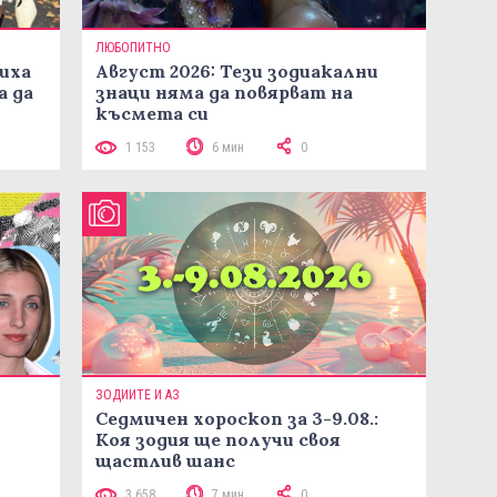
ЛЮБОПИТНО
иха
Август 2026: Тези зодиакални
а да
знаци няма да повярват на
късмета си
1 153
6 мин
0
ЗОДИИТЕ И АЗ
Седмичен хороскоп за 3-9.08.:
Коя зодия ще получи своя
щастлив шанс
3 658
7 мин
0