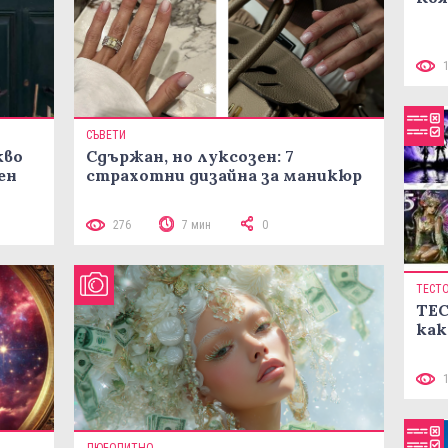
СЪВЕТИ
кво
Сдържан, но луксозен: 7
ен
страхотни дизайна за маникюр
276
7 мин
0
ТЕСТ
ТЕС
как