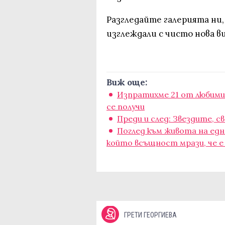
Разгледайте галерията ни, 
изглеждали с чисто нова ви
Виж още:
Изпратихме 21 от любимит
се получи
Преди и след: Звездите, 
Поглед към живота на едн
който всъщност мрази, че е
ГРЕТИ ГЕОРГИЕВА