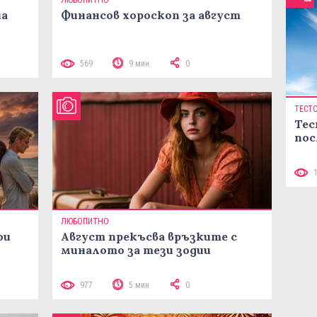
ЛЮБОПИТНО
на
Финансов хороскоп за август
569
9 мин
0
ТЕСТ
Тес
пос
ЛЮБОПИТНО
ои
Август прекъсва връзките с
миналото за тези зодии
977
5 мин
0