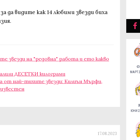
за да видите как 14 любими звезди биха
зия.
е звезди на "редовна" работа и ето какво
О
МАРТ 2
свалили ДЕСЕТКИ килограми
а от най-тихите звезди: Килиън Мърфи,
 известен
ЮНИ 22
17.08.2023