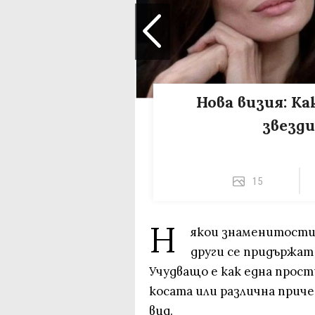
Нова визия: Ка
звезди
15
Н
якои знаменитости 
други се придържат 
Учудващо е как една прост
косата или различна прич
вид.