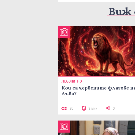
Виж 
ЛЮБОПИТНО
Кои са червените флагове н
Лъва?
80
3 мин
0