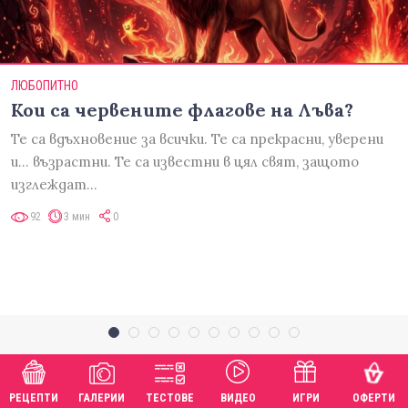
ЛЮБОПИТНО
Кои са червените флагове на Лъва?
Те са вдъхновение за всички. Те са прекрасни, уверени
и... възрастни. Те са известни в цял свят, защото
изглеждат…
92
3 мин
0
РЕЦЕПТИ
ГАЛЕРИИ
ТЕСТОВЕ
ВИДЕО
ИГРИ
ОФЕРТИ