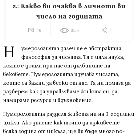
г.: Какво ви очаква в личното ви
число на годината
10
3556
1
Н
умерологията далеч не е абстрактна
философия за числата. Тя е цяла наука,
която е дошла при нас от дълбините на
вековете. Нумерологията изучава числата,
които са важни за всеки от нас. Тя ни помага да
разберем как да управляваме живота си, да
намираме ресурси и вдъхновение.
Нумерологията разделя живота ни на 9-годишни
цикли. Ако знаете как точно да изживеете
всяка година от цикъла, ще ви бъде много по-