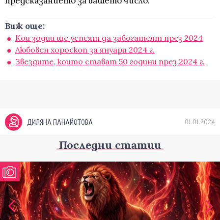
предсказанието за вашето число:
Виж още:
Кои зодии ще успеят да забогатеят през 2024
Любовен хороскоп за януари 2024 г.
Звездите, които стават 50 години през 2024 г.
01.01.2024
ДИЛЯНА ПАНАЙОТОВА
Последни статии