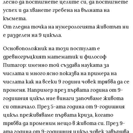
лесно да постигнете целите си, да постигнете
успех и да хванете гребена на вълната на
късмета.
От гледна точка на нумерологията животът ни
е разделен на 9 цикъла.
Основоположник на този постулат е
древногръцкият математик и философ
Питагор: именно той създава науката за
числата и много ясно показва на примера на
числата как на всеки 9 години човек трябва да се
променя. Например през първата година от 9-
годишния цикъл ние винаги започваме живота
си отначало. През 5-ата година от 9-годишния
цикъл преживяваме първата криза, когато
трябва да променим нещо в живота си. През 9-
ата година от 9-годишния цикъл човек завършва