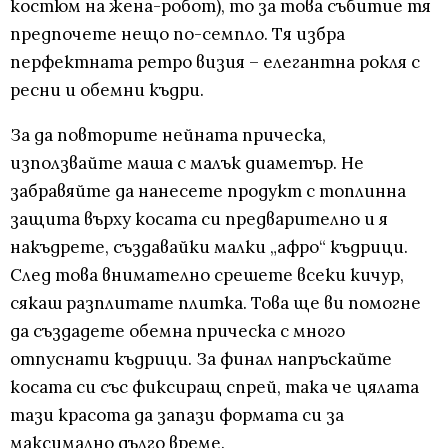
костюм на жена-робот), то за това събитие тя
предпочете нещо по-семпло. Тя избра
перфектната ретро визия – елегантна рокля с
ресни и обемни къдри.
За да повторите нейната прическа,
използвайте маша с малък диаметър. Не
забравяйте да нанесете продукт с топлинна
защита върху косата си предварително и я
накъдрете, създавайки малки „афро“ къдрици.
След това внимателно срешете всеки кичур,
сякаш разплитате плитка. Това ще ви помогне
да създадете обемна прическа с много
отпуснати къдрици. За финал напръскайте
косата си със фиксиращ спрей, така че цялата
тази красота да запази формата си за
максимално дълго време.