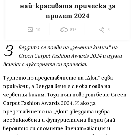
най-красивата прическа за
пролет 2024
10
816
3
З
вездата се появи на „зеления килим“ на
Green Carpet Fashion Awards 2024 и изуми
всички с луксозната си прическа.
Турнето по представянето на „Дюн“ едва
приключи, а Зендая вече е с нова поява на
червения килим. Този път поводът беше Green
Carpet Fashion Awards 2024. И ако за
представянето на „Дюн“ звездата избра
необикновени и футуристични визии (най-
вероятно си спомняте впечатляващия й