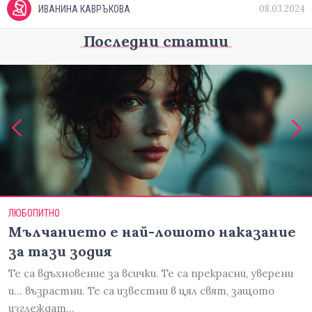
08.03.2024
ИВАНИНА КАВРЪКОВА
Последни статии
ЛЮБОПИТНО
Мълчанието е най-лошото наказание
за тази зодия
Те са вдъхновение за всички. Те са прекрасни, уверени
и... възрастни. Те са известни в цял свят, защото
изглеждат…