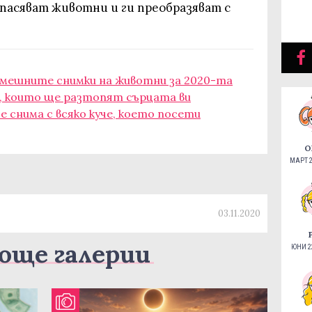
спасяват животни и ги преобразяват с
смешните снимки на животни за 2020-та
а, които ще разтопят сърцата ви
се снима с всяко куче, което посети
О
МАРТ 2
03.11.2020
още галерии
ЮНИ 22