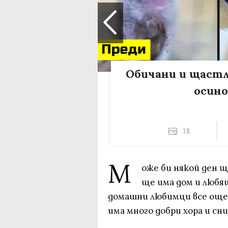
Обичани и щастл
осин
18
М
оже би някой ден щ
ще има дом и любящ
домашни любимци все още 
има много добри хора и сн