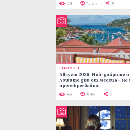
701
15 мин
0
ЛЮБОПИТНО
Август 2026: Най-добрите и
лошите дни от месеца – не 
пренебрегвайте
699
8 мин
0