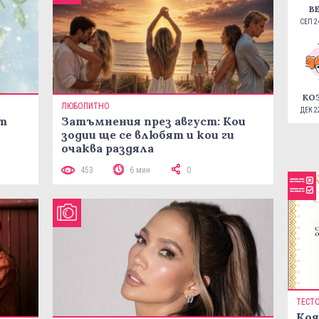
В
СЕП 24
КО
ЛЮБОПИТНО
ДЕК 22
ст
Затъмнения през август: Кои
зодии ще се влюбят и кои ги
очаква раздяла
453
6 мин
0
ТЕСТ
Коя