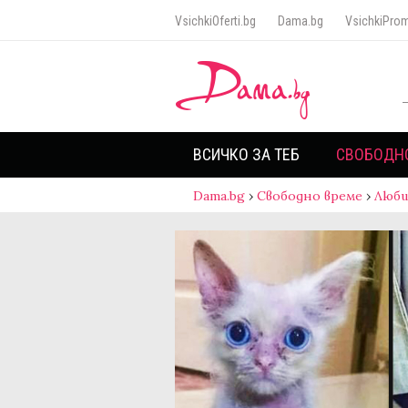
VsichkiOferti.bg
Dama.bg
VsichkiProm
ВСИЧКО ЗА ТЕБ
СВОБОДН
Dama.bg
›
Свободно време
›
Люб