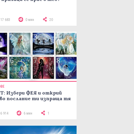
117 683
0 мин
20
ОВЕ
Т: Избери ФЕЯ и открий
во послание ти изпраща тя
16 914
6 мин
1