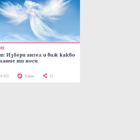
ОВЕ
т: Избери ангел и виж какво
лание ти носи
18 972
9 мин
12