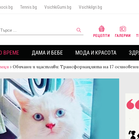
ocii.bg
Tennis.bg
VsichkiGumi.bg
VsichkiIgri.bg
РЕЦЕПТИ
ГАЛЕРИИ
Т
О ВРЕМЕ
ДАМА И БЕБЕ
МОДА И КРАСОТА
ЗДР
имци
›
Обичани и щастливи: Трансформацията на 17 осиновен