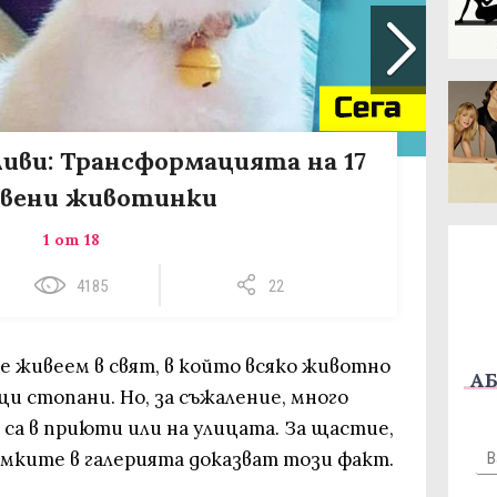
иви: Трансформацията на 17
овени животинки
1 от 18
4185
22
е живеем в свят, в който всяко животно
АБ
и стопани. Но, за съжаление, много
са в приюти или на улицата. За щастие,
имките в галерията доказват този факт.