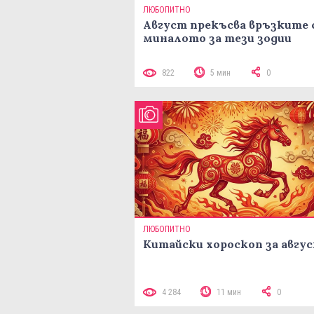
ЛЮБОПИТНО
Август прекъсва връзките 
миналото за тези зодии
822
5 мин
0
ЛЮБОПИТНО
Китайски хороскоп за авгу
4 284
11 мин
0