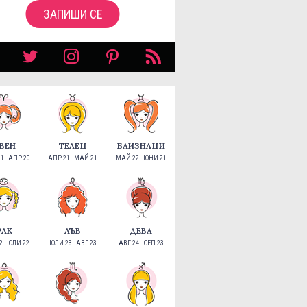
ЗАПИШИ СЕ
ВЕН
ТЕЛЕЦ
БЛИЗНАЦИ
1 - АПР 20
АПР 21 - МАЙ 21
МАЙ 22 - ЮНИ 21
РАК
ЛЪВ
ДЕВА
 - ЮЛИ 22
ЮЛИ 23 - АВГ 23
АВГ 24 - СЕП 23