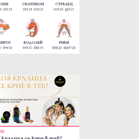
ЕЗНИ
СКОРПИОН
СТРЕЛЕЦ
 - ОКТ 23
ОКТ 24 - НОЕ 22
НОЕ 23 - ДЕК 21
ЗИРОГ
ВОДОЛЕЙ
РИБИ
 - ЯНУ 20
ЯНУ 21 - ФЕВ 19
ФЕВ 20 - МАРТ 20
ОВЕ
 кралица се крие в теб?