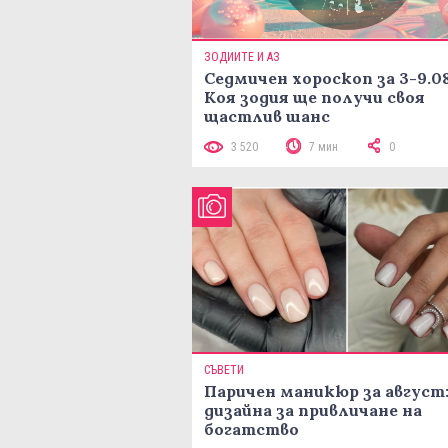
ЗОДИИТЕ И АЗ
Седмичен хороскоп за 3-9.08
Коя зодия ще получи своя
щастлив шанс
3 520
7 мин
0
СЪВЕТИ
Паричен маникюр за август:
дизайна за привличане на
богатство