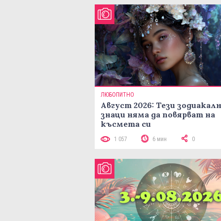
ЛЮБОПИТНО
Август 2026: Тези зодиакал
знаци няма да повярват на
късмета си
1 057
6 мин
0