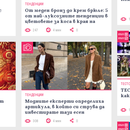
ТЕНДЕНЦИИ
с
От меден бронз до крем брюле: 5
от най-луксозните тенденции в
цветовете за коса в края на
лятото
247
4 мин
0
ТЕСТ
ТЕС
как
ТЕНДЕНЦИИ
ст
Модните експерти определиха
артикула, в който си струва да
инвестирате тази есен
308
4 мин
0