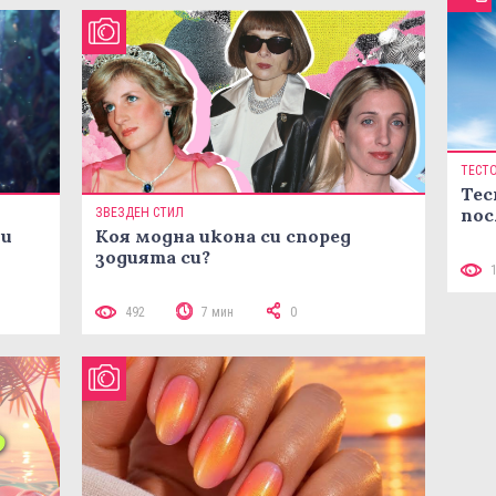
ТЕСТ
Тес
пос
ЗВЕЗДЕН СТИЛ
ни
Коя модна икона си според
зодията си?
492
7 мин
0