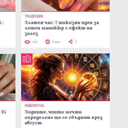
ТЕНДЕНЦИИ
.:
Златен час: 7 шикозни идеи за
летен маникюр с ефект на
залез
660
3 мин
0
ЛЮБОПИТНО
 15
Зодиите, чиито мечти
определено ще се сбъднат през
август