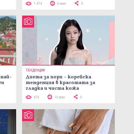
1 474
6 мин
0
ТЕНДЕНЦИИ
 най-
Диета за пори – корейска
ги
тенденция в красотата за
гладка и чиста кожа
675
10 мин
0