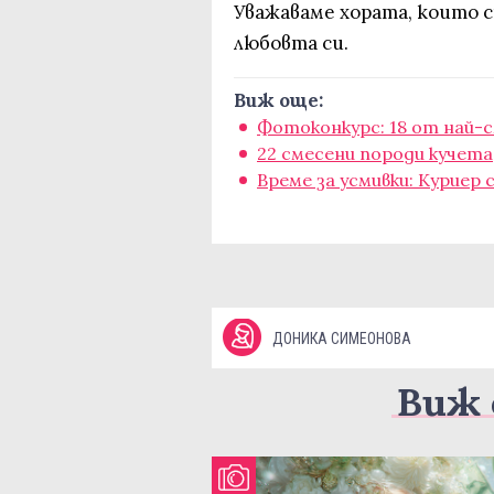
Уважаваме хората, които 
любовта си.
Виж още:
Фотоконкурс: 18 от най-
22 смесени породи кучет
Време за усмивки: Куриер 
ДОНИКА СИМЕОНОВА
Виж 