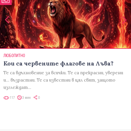
ЛЮБОПИТНО
Кои са червените флагове на Лъва?
Те са вдъхновение за всички. Те са прекрасни, уверени
и... възрастни. Те са известни в цял свят, защото
изглеждат…
117
3 мин
0