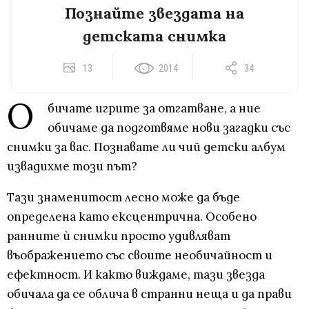
Познайте звездата на
детската снимка
13
2014
34
О
бичате игрите за отгатване, а ние
обичаме да подготвяме нови загадки със
снимки за вас. Познавате ли чий детски албум
извадихме този път?
Тази знаменитост лесно може да бъде
определена като ексцентрична. Особено
ранните ѝ снимки просто удивляват
въображението със своите необичайност и
ефектност. И както виждаме, тази звезда
обичала да се облича в странни неща и да прави