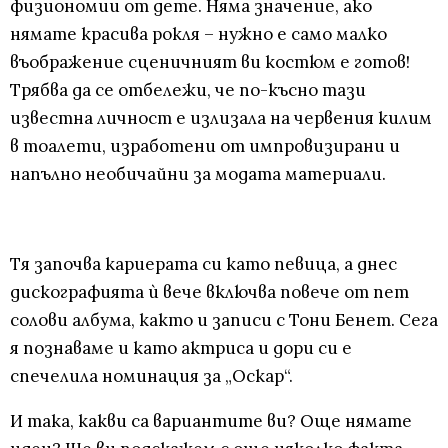
физиономии от дете. Няма значение, ако
нямате красива рокля – нужно е само малко
въображение сценичният ви костюм е готов!
Трябва да се отбележи, че по-късно тази
известна личност е излизала на червения килим
в тоалети, изработени от импровизирани и
напълно необичайни за модата материали.
Тя започва кариерата си като певица, а днес
дискографията ѝ вече включва повече от пет
солови албума, както и записи с Тони Бенет. Сега
я познаваме и като актриса и дори си е
спечелила номинация за „Оскар“.
И така, какви са вариантите ви? Още нямате