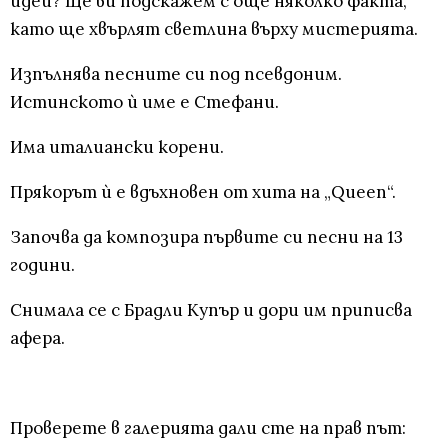
идеи? Ще ви подскажем с още няколко факта,
като ще хвърлят светлина върху мистерията.
Изпълнява песните си под псевдоним.
Истинското ѝ име е Стефани.
Има италиански корени.
Прякорът ѝ е вдъхновен от хита на „Queen“.
Започва да композира първите си песни на 13
години.
Снимала се с Брадли Купър и дори им приписва
афера.
Проверете в галерията дали сте на прав път: