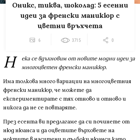
Оникс, тиква, шоколад: 5 есенни
идеи за френски маникюр с
цветни връхчета
6
3715
0
Н
ека се вдъхновим от новите модни идеи за
многоцветен френски маникюр.
Има толкова много вариации на многоцветния
френски маникюр, че можете да
експериментирате с тях отново и отново и
никога да не се повтаряте.
През есента ви предлагаме да си починете от
нюд нюанса и да оцветите върховете на
ноктите в наситени и дълбоки нюанси като