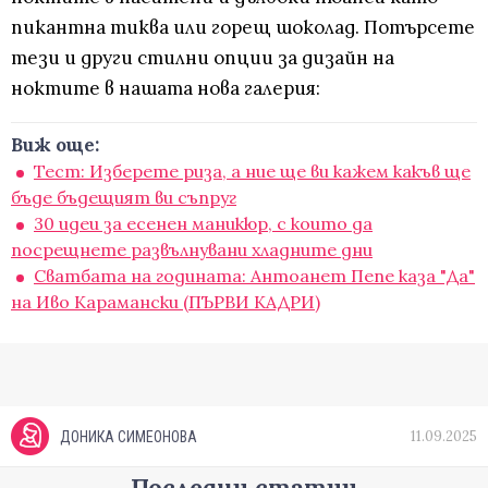
пикантна тиква или горещ шоколад. Потърсете
тези и други стилни опции за дизайн на
ноктите в нашата нова галерия:
Виж още:
Тест: Изберете риза, а ние ще ви кажем какъв ще
бъде бъдещият ви съпруг
30 идеи за есенен маникюр, с които да
посрещнете развълнувани хладните дни
Сватбата на годината: Антоанет Пепе каза "Да"
на Иво Карамански (ПЪРВИ КАДРИ)
11.09.2025
ДОНИКА СИМЕОНОВА
Последни статии