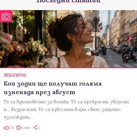
ЛЮБОПИТНО
Кои зодии ще получат голяма
изненада през август
Те са вдъхновение за всички. Те са прекрасни, уверени
и... възрастни. Те са известни в цял свят, защото
изглеждат…
78
6 мин
0