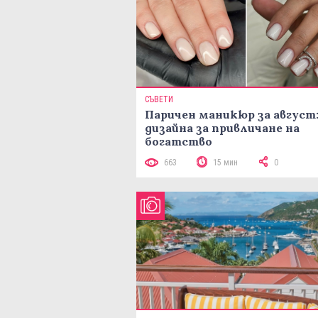
СЪВЕТИ
Паричен маникюр за август:
дизайна за привличане на
богатство
663
15 мин
0