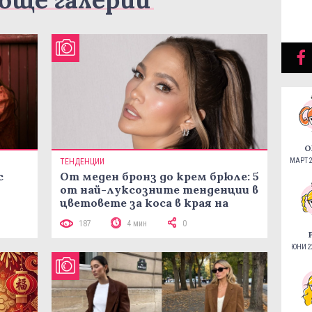
О
ТЕНДЕНЦИИ
МАРТ 2
с
От меден бронз до крем брюле: 5
от най-луксозните тенденции в
цветовете за коса в края на
лятото
187
4 мин
0
ЮНИ 22