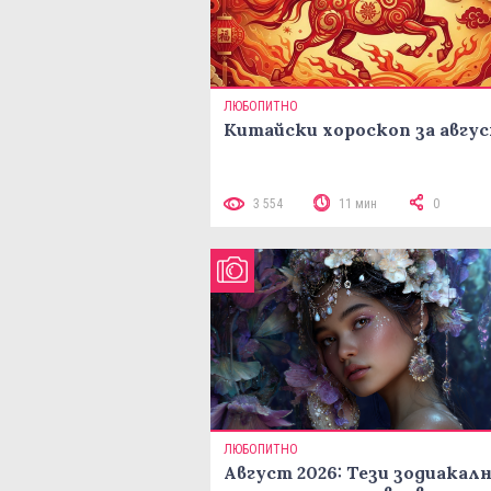
ЛЮБОПИТНО
Китайски хороскоп за авгу
3 554
11 мин
0
ЛЮБОПИТНО
Август 2026: Тези зодиакал