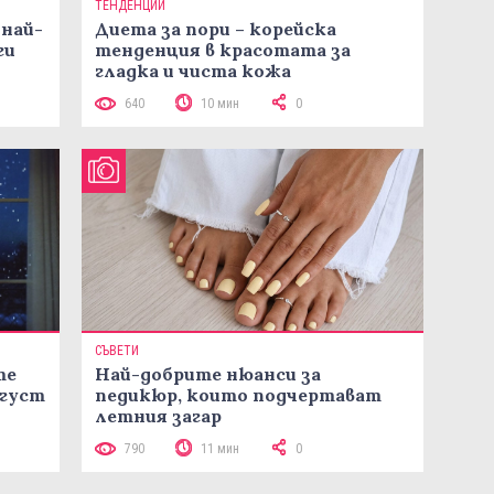
ТЕНДЕНЦИИ
 най-
Диета за пори – корейска
ги
тенденция в красотата за
гладка и чиста кожа
640
10 мин
0
СЪВЕТИ
те
Най-добрите нюанси за
вгуст
педикюр, които подчертават
летния загар
790
11 мин
0