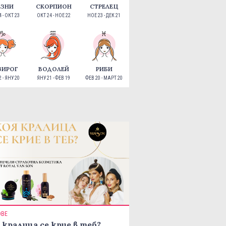
ЕЗНИ
СКОРПИОН
СТРЕЛЕЦ
 - ОКТ 23
ОКТ 24 - НОЕ 22
НОЕ 23 - ДЕК 21
ЗИРОГ
ВОДОЛЕЙ
РИБИ
 - ЯНУ 20
ЯНУ 21 - ФЕВ 19
ФЕВ 20 - МАРТ 20
ОВЕ
 кралица се крие в теб?