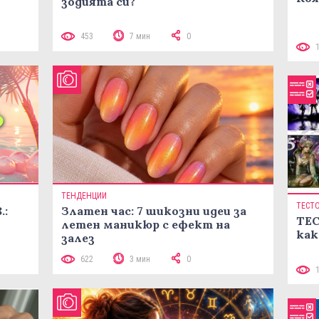
зодията си?
453
7 мин
0
ТЕНДЕНЦИИ
ТЕСТ
.:
Златен час: 7 шикозни идеи за
ТЕС
летен маникюр с ефект на
как
залез
622
3 мин
0