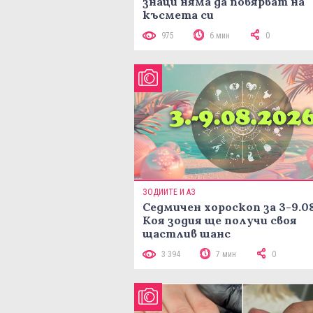
знаци няма да повярват на
късмета си
975
6 мин
0
ЗОДИИТЕ И АЗ
Седмичен хороскоп за 3-9.08
Коя зодия ще получи своя
щастлив шанс
3 394
7 мин
0