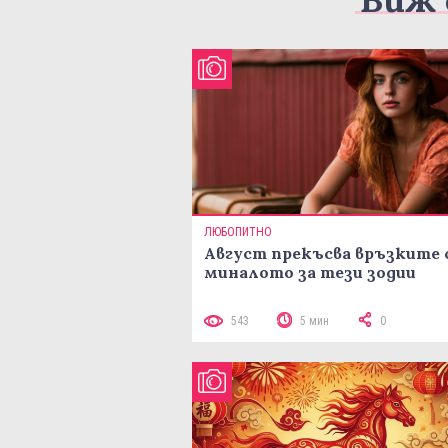
ЛЮБОПИТНО
Август прекъсва връзките 
миналото за тези зодии
543
5 мин
0