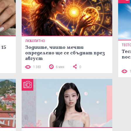
ЛЮБОПИТНО
ТЕСТ
 15
Зодиите, чиито мечти
Тес
определено ще се сбъднат през
пос
август
1 383
6 мин
0