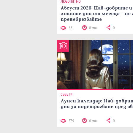
ЛЮБОПИТНО
Август 2026: Най-добрите и
лошите дни от месеца – не 
пренебрегвайте
661
8 мин
0
СЪВЕТИ
Лунен календар: Най-добри
дни за подстригване през а
879
6 мин
0