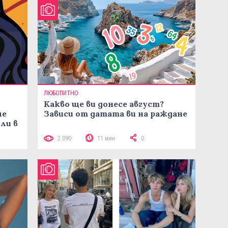
ЛЮБОПИТНО
Какво ще ви донесе август?
че
Зависи от датата ви на ражданe
ли в
2 090
11 мин
0