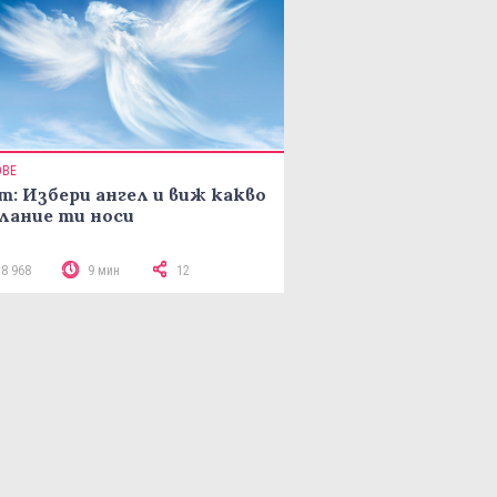
ОВЕ
т: Избери ангел и виж какво
лание ти носи
18 968
9 мин
12