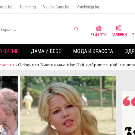
ocii.bg
Tennis.bg
VsichkiGumi.bg
VsichkiIgri.bg
РЕЦЕПТИ
ГАЛЕРИИ
Т
О ВРЕМЕ
ДАМА И БЕБЕ
МОДА И КРАСОТА
ЗДР
ересно
›
Оскар или Златна малинка: Най-добрите и най-лошит