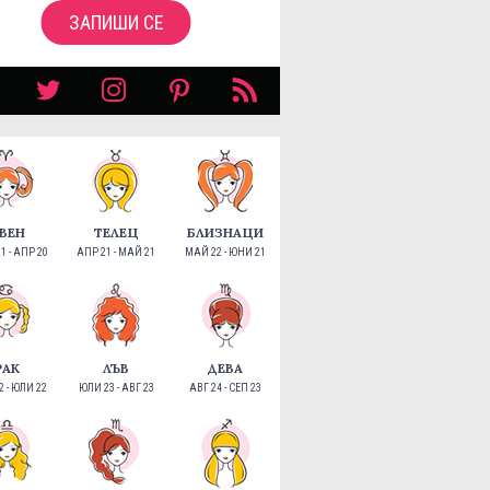
ЗАПИШИ СЕ
ВЕН
ТЕЛЕЦ
БЛИЗНАЦИ
1 - АПР 20
АПР 21 - МАЙ 21
МАЙ 22 - ЮНИ 21
РАК
ЛЪВ
ДЕВА
 - ЮЛИ 22
ЮЛИ 23 - АВГ 23
АВГ 24 - СЕП 23