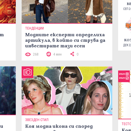
В
СЕП 24
ТЕНДЕНЦИИ
ст
Модните експерти определиха
артикула, в който си струва да
КО
инвестирате тази есен
ДЕК 22
268
4 мин
0
ЗВЕЗДЕН СТИЛ
ТЕСТ
ни
Коя модна икона си според
Коя