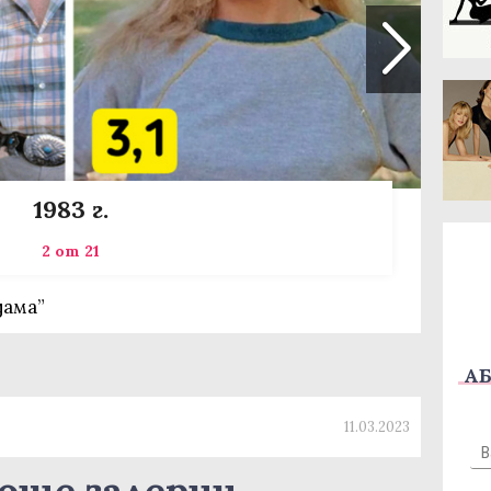
1983 г.
2 от 21
дама”
АБ
11.03.2023
още галерии