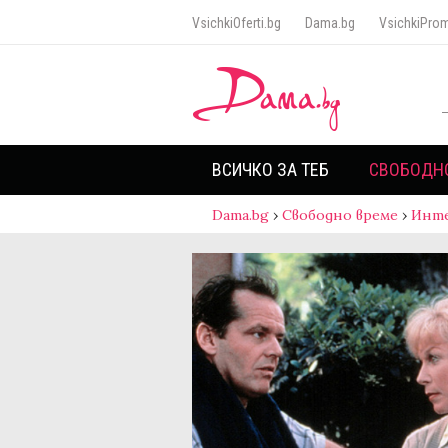
VsichkiOferti.bg
Dama.bg
VsichkiProm
ВСИЧКО ЗА ТЕБ
СВОБОДН
Dama.bg
›
Свободно време
›
Инт