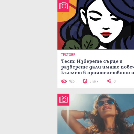
ТЕСТОВЕ
Тест: Изберете сърце и
разберете дали имате пове
късмет в приятелството и
любовта
926
5 мин
0