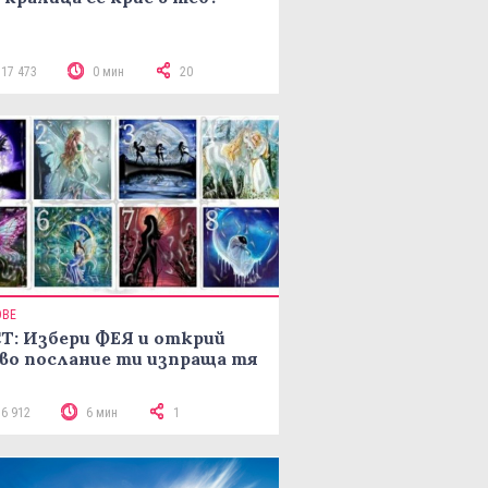
117 473
0 мин
20
ОВЕ
Т: Избери ФЕЯ и открий
во послание ти изпраща тя
16 912
6 мин
1