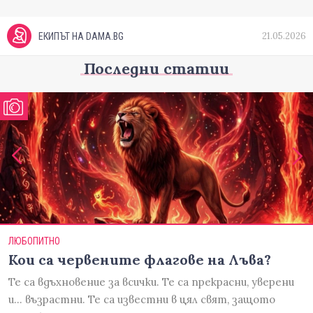
21.05.2026
ЕКИПЪТ НА DAMA.BG
Последни статии
ЛЮБОПИТНО
Кои са червените флагове на Лъва?
Те са вдъхновение за всички. Те са прекрасни, уверени
и... възрастни. Те са известни в цял свят, защото