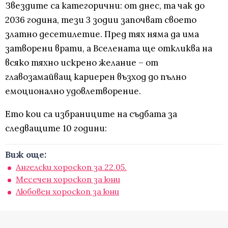
Звездите са категорични: от днес, та чак до
2036 година, тези 3 зодии започват своето
златно десетилетие. Пред тях няма да има
затворени врати, а Вселената ще откликва на
всяко тяхно искрено желание – от
главозамайващ кариерен възход до пълно
емоционално удовлетворение.
Ето кои са избраниците на съдбата за
следващите 10 години:
Виж още:
Ангелски хороскоп за 22.05.
Месечен хороскоп за юни
Любовен хороскоп за юни