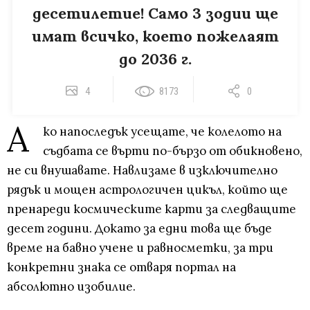
десетилетие! Само 3 зодии ще
имат всичко, което пожелаят
до 2036 г.
4
8173
0
А
ко напоследък усещате, че колелото на
съдбата се върти по-бързо от обикновено,
не си внушавате. Навлизаме в изключително
рядък и мощен астрологичен цикъл, който ще
пренареди космическите карти за следващите
десет години. Докато за едни това ще бъде
време на бавно учене и равносметки, за три
конкретни знака се отваря портал на
абсолютно изобилие.