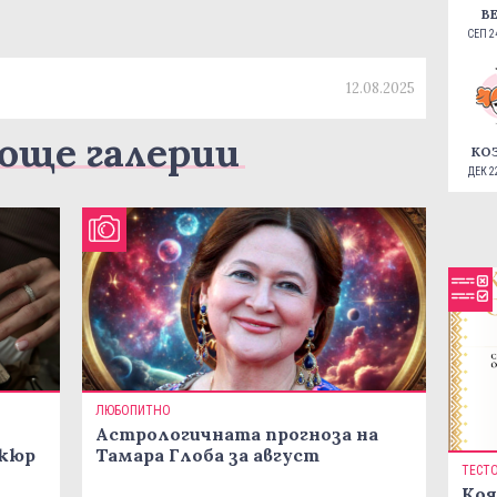
В
СЕП 24
12.08.2025
още галерии
КО
ДЕК 22
ЛЮБОПИТНО
Астрологичната прогноза на
икюр
Тамара Глоба за август
ТЕСТ
Коя