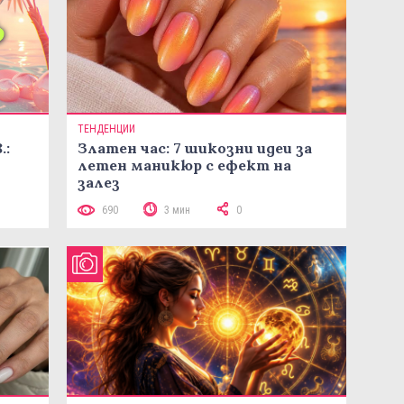
ТЕНДЕНЦИИ
.:
Златен час: 7 шикозни идеи за
летен маникюр с ефект на
залез
690
3 мин
0