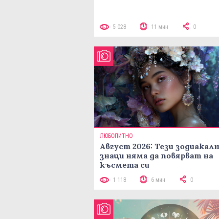
5 028
11 мин
0
ЛЮБОПИТНО
Август 2026: Тези зодиакал
знаци няма да повярват на
късмета си
1 118
6 мин
0