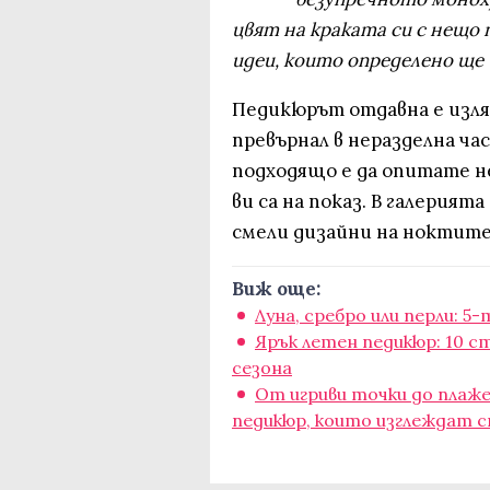
цвят на краката си с нещо 
идеи, които определено ще
Педикюрът отдавна е изля
превърнал в неразделна час
подходящо е да опитате н
ви са на показ. В галерият
смели дизайни на ноктите 
Виж още:
Луна, сребро или перли: 5
Ярък летен педикюр: 10 с
сезона
От игриви точки до плаже
педикюр, които изглеждат 