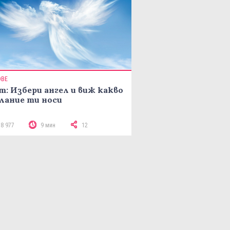
ОВЕ
т: Избери ангел и виж какво
лание ти носи
18 977
9 мин
12