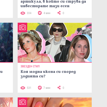
артикула, в който си струва да
инвестирате тази есен
334
4 мин
0
ЗВЕЗДЕН СТИЛ
ни
Коя модна икона си според
зодията си?
531
7 мин
0