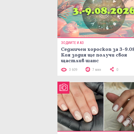
ЗОДИИТЕ И АЗ
Седмичен хороскоп за 3-9.08
Коя зодия ще получи своя
щастлив шанс
3 609
7 мин
0