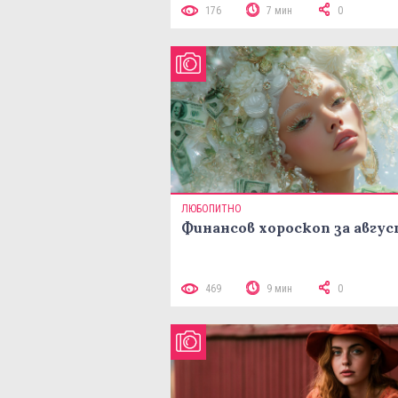
176
7 мин
0
ЛЮБОПИТНО
Финансов хороскоп за авгу
469
9 мин
0