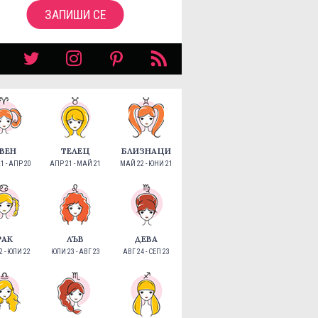
ЗАПИШИ СЕ
ВЕН
ТЕЛЕЦ
БЛИЗНАЦИ
1 - АПР 20
АПР 21 - МАЙ 21
МАЙ 22 - ЮНИ 21
РАК
ЛЪВ
ДЕВА
 - ЮЛИ 22
ЮЛИ 23 - АВГ 23
АВГ 24 - СЕП 23