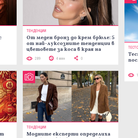
ТЕНДЕНЦИИ
с
От меден бронз до крем брюле: 5
от най-луксозните тенденции в
ТЕСТ
цветовете за коса в края на
Тес
лятото
289
4 мин
0
пос
ТЕНДЕНЦИИ
ст
Модните експерти определиха