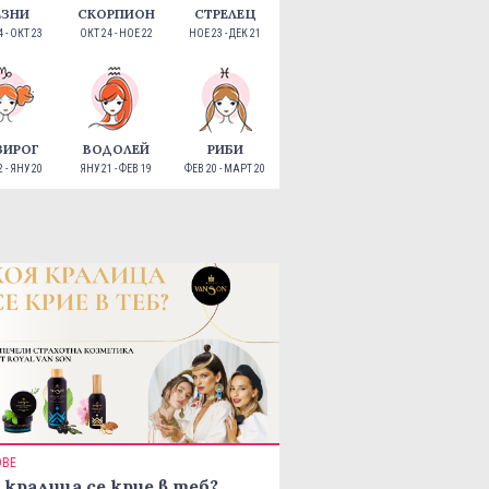
ЕЗНИ
СКОРПИОН
СТРЕЛЕЦ
 - ОКТ 23
ОКТ 24 - НОЕ 22
НОЕ 23 - ДЕК 21
ЗИРОГ
ВОДОЛЕЙ
РИБИ
 - ЯНУ 20
ЯНУ 21 - ФЕВ 19
ФЕВ 20 - МАРТ 20
ОВЕ
 кралица се крие в теб?