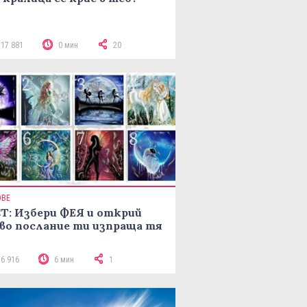
117 881
0 мин
20
ОВЕ
Т: Избери ФЕЯ и открий
во послание ти изпраща тя
16 916
6 мин
1