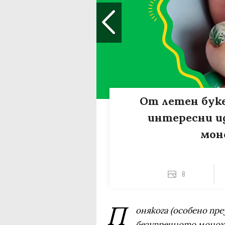
От летен буке
интересни ид
мон
8
П
онякога (особено пр
безупречното монох