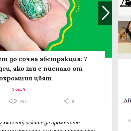
т до сочна абстракция: 7
еи, ако ти е писнало от
охромния цвят
1 от 8
АБ
2875
0
ез лятото) искате да промените
ромно покритие или спретнатия нюд