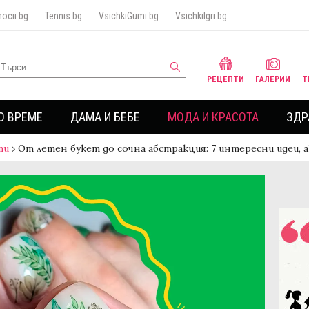
ocii.bg
Tennis.bg
VsichkiGumi.bg
VsichkiIgri.bg
РЕЦЕПТИ
ГАЛЕРИИ
Т
О ВРЕМЕ
ДАМА И БЕБЕ
МОДА И КРАСОТА
ЗДР
ти
›
От летен букет до сочна абстракция: 7 интересни идеи, 