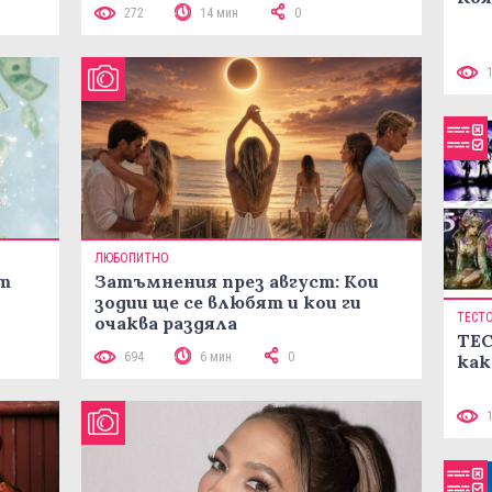
272
14 мин
0
ЛЮБОПИТНО
ст
Затъмнения през август: Кои
зодии ще се влюбят и кои ги
ТЕСТ
очаква раздяла
ТЕС
694
6 мин
0
как