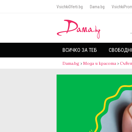
VsichkiOferti.bg
Dama.bg
VsichkiProm
ВСИЧКО ЗА ТЕБ
СВОБОДН
Dama.bg
›
Мода и красота
›
Съве