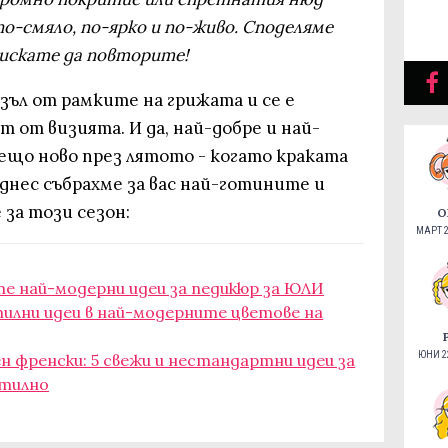
по-смяло, по-ярко и по-живо. Споделяме
 искате да повторите!
зъл от рамките на грижата и се е
т от визията. И да, най-добре и най-
ещо ново през лятото - когато краката
а днес събрахме за вас най-готините и
за този сезон:
О
МАРТ 2
-те най-модерни идеи за педикюр за ЮЛИ
тилни идеи в най-модерните цветове на
ЮНИ 22
н френски: 5 свежи и нестандартни идеи за
стилно