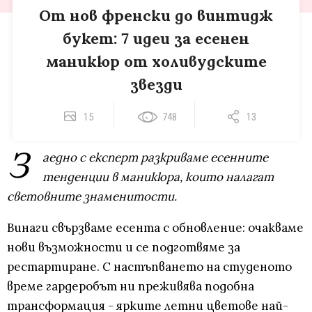
От нов френски до винтидж
букет: 7 идеи за есенен
маникюр от холивудските
звезди
15
748
13
З
аедно с експерт разкриваме есенните
тенденции в маникюра, които налагат
световните знаменитости.
Винаги свързваме есента с обновление: очакваме
нови възможности и се подготвяме за
рестартиране. С настъпването на студеното
време гардеробът ни преживява подобна
трансформация - ярките летни цветове най-