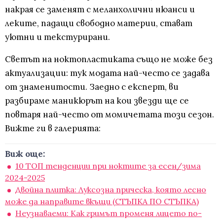
накрая се заменят с меланхолични нюанси и
леките, падащи свободно материи, стават
уютни и текстурирани.
Светът на ноктопластиката също не може без
актуализации: тук модата най-често се задава
от знаменитости. Заедно с експерт, ви
разбираме маникюрът на кои звезди ще се
повтаря най-често от момичетата този сезон.
Вижте ги в галерията:
Виж още:
10 ТОП тенденции при ноктите за есен/зима
2024-2025
Двойна плитка: Луксозна прическа, която лесно
може да направите вкъщи (СТЪПКА ПО СТЪПКА)
Неузнаваеми: Как гримът променя лицето по-