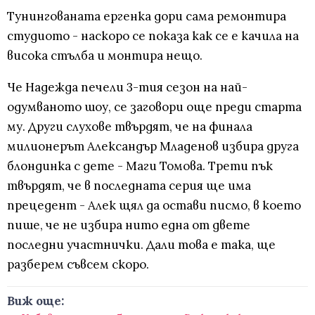
Тунингованата ергенка дори сама ремонтира
студиото - наскоро се показа как се е качила на
висока стълба и монтира нещо.
Че Надежда печели 3-тия сезон на най-
одумваното шоу, се заговори още преди старта
му. Други слухове твърдят, че на финала
милионерът Александър Младенов избира друга
блондинка с дете - Маги Томова. Трети пък
твърдят, че в последната серия ще има
прецедент - Алек щял да остави писмо, в което
пише, че не избира нито една от двете
последни участнички. Дали това е така, ще
разберем съвсем скоро.
Виж още: