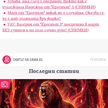
Хубава, ама след 5 операции: Вижте как е
изглеждала Надежда от "Ергенът" 3 (СНИМКИ)
Маги от "Ергенът" никак не е случайна: Оказва се,
че е най-голямата връзкарка?
УАУ: Валерия от "Ергенът 3" посрещна 8 март
БЕЗ сутиен и по голо сочно дупе! (СНИМКИ)
13.03.2024
ЕКИПЪТ НА DAMA.BG
Последни статии