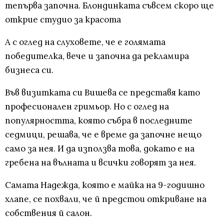
тепърва започна. Блондинката съвсем скоро ще
открие студио за красота
А с оглед на слуховете, че е голямата
победителка, вече и започна да рекламира
бизнеса си.
Във визитката си Вишева се представя като
професионален гримьор. Но с оглед на
популярността, която събра в последните
седмици, решава, че е време да започне нещо
само за нея. И да използва това, докато е на
гребена на вълната и всички говорят за нея.
Самата Надежда, която е майка на 9-годишно
хлапе, се похвали, че й предстои откриване на
собствения й салон.