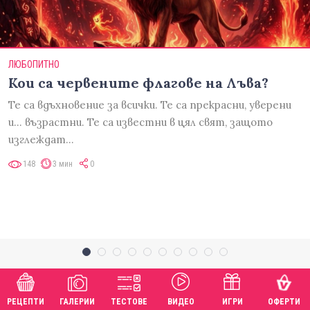
ЛЮБОПИТНО
Кои са червените флагове на Лъва?
Те са вдъхновение за всички. Те са прекрасни, уверени
и... възрастни. Те са известни в цял свят, защото
изглеждат…
148
3 мин
0
РЕЦЕПТИ
ГАЛЕРИИ
ТЕСТОВЕ
ВИДЕО
ИГРИ
ОФЕРТИ