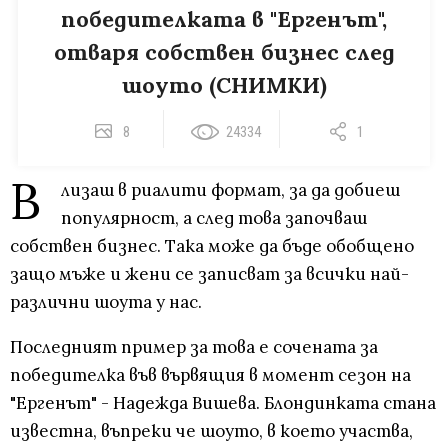
победителката в "Ергенът",
отваря собствен бизнес след
шоуто (СНИМКИ)
8
24334
1
В
лизаш в риалити формат, за да добиеш
популярност, а след това започваш
собствен бизнес. Така може да бъде обобщено
защо мъже и жени се записват за всички най-
различни шоута у нас.
Последният пример за това е сочената за
победителка във вървящия в момент сезон на
"Ергенът" - Надежда Вишева. Блондинката стана
известна, въпреки че шоуто, в което участва,