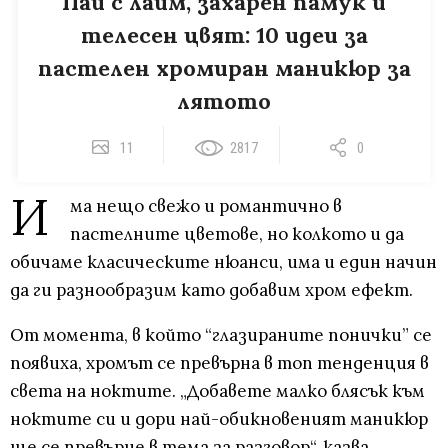
Пай с лайм, захарен памук и
телесен цвят: 10 идеи за
пастелен хромиран маникюр за
лятото
11
2817
0
И
ма нещо свежо и романтично в
пастелните цветове, но колкото и да
обичаме класическите нюанси, има и един начин
да ги разнообразим като добавим хром ефект.
От момента, в който “глазираните понички” се
появиха, хромът се превърна в топ тенденция в
света на ноктите. „Добавете малко блясък към
ноктите си и дори най-обикновеният маникюр
ще се превърне в тема за разговор“, казва