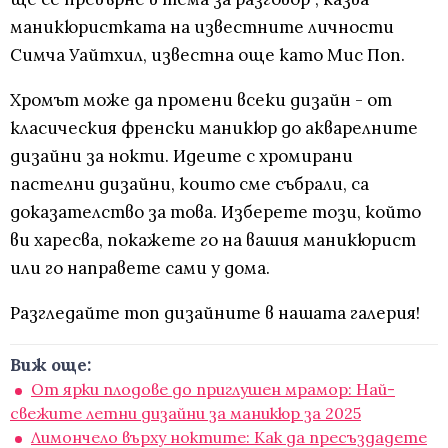
маникюристката на известните личности
Симча Уайтхил, известна още като Мис Поп.
Хромът може да промени всеки дизайн - от
класическия френски маникюр до акварелните
дизайни за нокти. Идеите с хромирани
пастелни дизайни, които сме събрали, са
доказателство за това. Изберете този, който
ви харесва, покажете го на вашия маникюрист
или го направете сами у дома.
Разгледайте топ дизайните в нашата галерия!
Виж още:
От ярки плодове до приглушен мрамор: Най-
свежите летни дизайни за маникюр за 2025
Лимончело върху ноктите: Как да пресъздадете