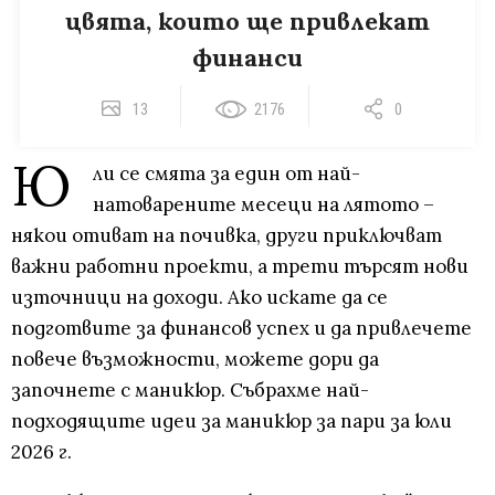
цвята, които ще привлекат
финанси
13
2176
0
Ю
ли се смята за един от най-
натоварените месеци на лятото –
някои отиват на почивка, други приключват
важни работни проекти, а трети търсят нови
източници на доходи. Ако искате да се
подготвите за финансов успех и да привлечете
повече възможности, можете дори да
започнете с маникюр. Събрахме най-
подходящите идеи за маникюр за пари за юли
2026 г.