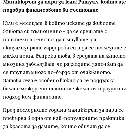
Маникюрът за пари за юли: Ритуал, който ще
подобри финансовото ви състояние
Юли е месецът, в който искате да живеете
живота си пълноценно - да се срещате с
приятели по-често, да пътувате, да
актуализирате гардероба си и да се поглезите с
малки неща. Въпреки това, в средата на лятото
мнозина забелязват, че разходите започват да
се трупат много по-бързо от очакваното.
Затова сега е особено важно да се поддържа
баланс между спонтанните желания и разумния
подход към финансите.
През последните години маникюрът за пари се
превърна в една от най-популярните практики
за красота за дамите, които обичат да се