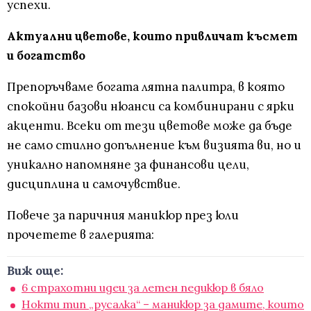
успехи.
Актуални цветове, които привличат късмет
и богатство
Препоръчваме богата лятна палитра, в която
спокойни базови нюанси са комбинирани с ярки
акценти. Всеки от тези цветове може да бъде
не само стилно допълнение към визията ви, но и
уникално напомняне за финансови цели,
дисциплина и самочувствие.
Повече за паричния маникюр през юли
прочетете в галерията:
Виж още:
6 страхотни идеи за летен педикюр в бяло
Нокти тип „русалка“ – маникюр за дамите, които