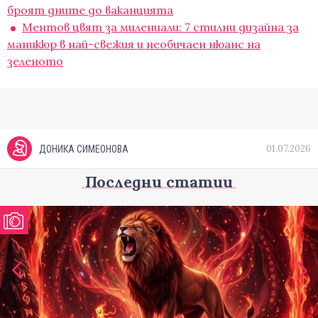
броят дните до ваканцията
Ментов цвят за милениали: 7 стилни дизайна за
маникюр в най-свежия и необичаен нюанс на
зеленото
01.07.2026
ДОНИКА СИМЕОНОВА
Последни статии