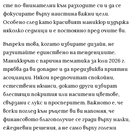
сте по-внимателни към разходите си и да се
фокусирате върху наистина важни цели.
Особено след като красивият маникюр издържа
няколко седмици и е постоянно пред очите ви.
Въпреки това, когато избирате дизайн, не
разчитайте единствено на тенденциите.
Маникюрът с парична тематика за юли 2026 г.
трябва да ви допадне и да предизвиква приятни
асоциации. Някои предпочитат спокойни,
естествени нюанси, докато други избират
блестящи покрития или наситени цветове,
свързани с лукс и просперитет. Важното е, че
всеки поглед към ръцете ви ви напомня, че
финансовото благополучие се гради върху малки,
ежедневни решения, а не само върху големи