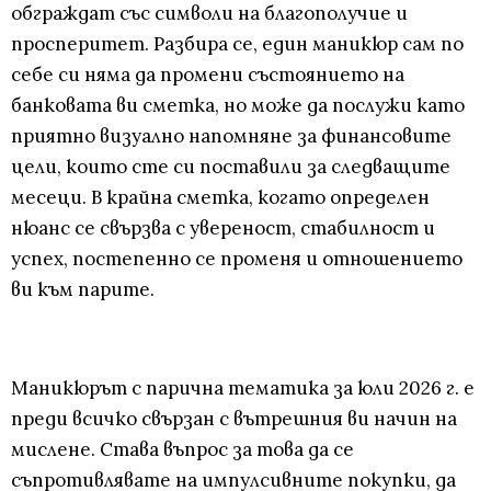
обграждат със символи на благополучие и
просперитет. Разбира се, един маникюр сам по
себе си няма да промени състоянието на
банковата ви сметка, но може да послужи като
приятно визуално напомняне за финансовите
цели, които сте си поставили за следващите
месеци. В крайна сметка, когато определен
нюанс се свързва с увереност, стабилност и
успех, постепенно се променя и отношението
ви към парите.
Маникюрът с парична тематика за юли 2026 г. е
преди всичко свързан с вътрешния ви начин на
мислене. Става въпрос за това да се
съпротивлявате на импулсивните покупки, да