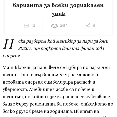
варианта за всеки зодиакален
знак
13
3419
0
Н
ека разберем кой маникюр за пари за юни
2026 г. ще подкрепи вашата финансова
енергия.
Маникюрът за пари вече се избира по различен
начин - юни е първият месец на лятото и
неговата енергия символизира растеж и
увереност. Дневните часове са повече и
начинът, по който изглеждате и се чувствате,
влияе върху решенията ви повече, отколкото по
всяко друго време на годината. Цветът на