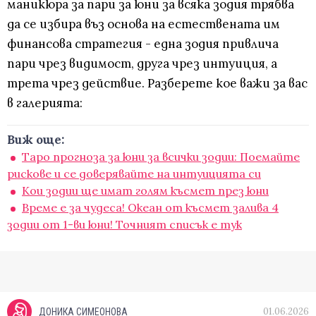
маникюра за пари за юни за всяка зодия трябва
да се избира въз основа на естествената им
финансова стратегия - една зодия привлича
пари чрез видимост, друга чрез интуиция, а
трета чрез действие. Разберете кое важи за вас
в галерията:
Виж още:
Таро прогноза за юни за всички зодии: Поемайте
рискове и се доверявайте на интуицията си
Кои зодии ще имат голям късмет през юни
Време е за чудеса! Океан от късмет залива 4
зодии от 1-ви юни! Точният списък е тук
01.06.2026
ДОНИКА СИМЕОНОВА