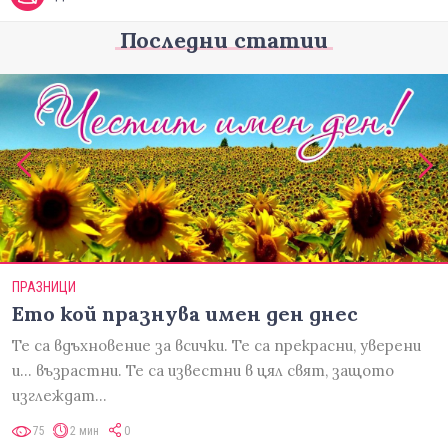
Последни статии
ПРАЗНИЦИ
Ето кой празнува имен ден днес
Те са вдъхновение за всички. Те са прекрасни, уверени
и... възрастни. Те са известни в цял свят, защото
изглеждат…
75
2 мин
0