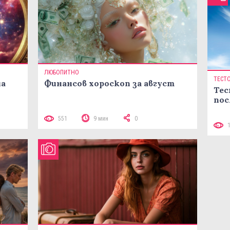
ЛЮБОПИТНО
ТЕСТ
на
Финансов хороскоп за август
Тес
пос
551
9 мин
0