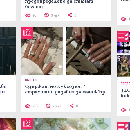
предопределено да станат
богати
98
3 мин
0
СЪВЕТИ
ТЕСТ
кво
Сдържан, но луксозен: 7
ТЕС
ен
страхотни дизайна за маникюр
как
256
7 мин
0