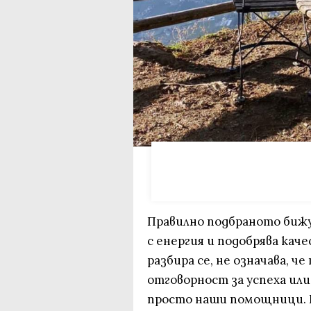
Правилно подбраното бижу 
с енергия и подобрява каче
разбира се, не означава, ч
отговорност за успеха или
просто наши помощници. И