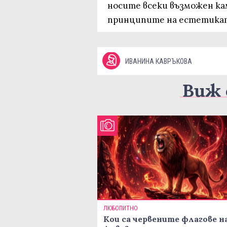
носите всеки възможен ка
принципите на естетика
ИВАНИНА КАВРЪКОВА
Виж 
ЛЮБОПИТНО
Кои са червените флагове н