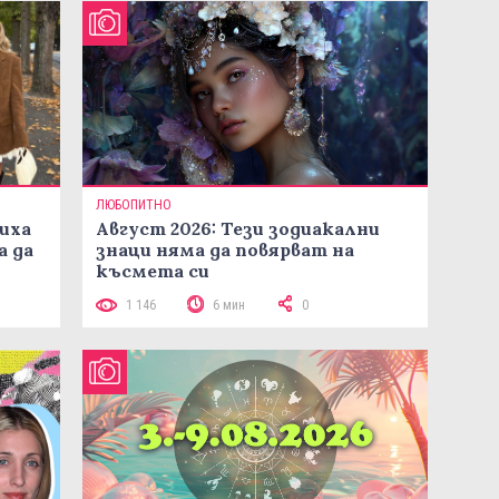
ЛЮБОПИТНО
иха
Август 2026: Тези зодиакални
а да
знаци няма да повярват на
късмета си
1 146
6 мин
0