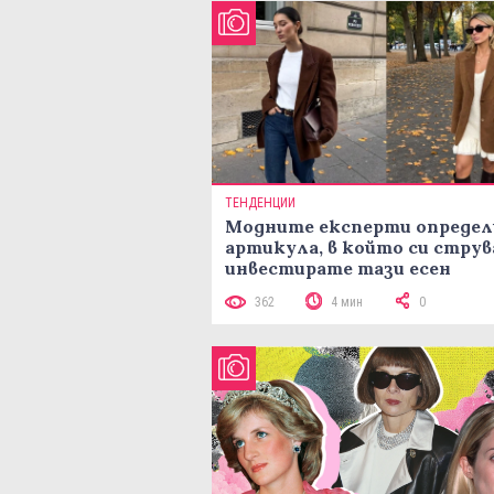
ТЕНДЕНЦИИ
Модните експерти определ
артикула, в който си струв
инвестирате тази есен
362
4 мин
0