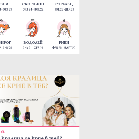
ЕЗНИ
СКОРПИОН
СТРЕЛЕЦ
 - ОКТ 23
ОКТ 24 - НОЕ 22
НОЕ 23 - ДЕК 21
ЗИРОГ
ВОДОЛЕЙ
РИБИ
 - ЯНУ 20
ЯНУ 21 - ФЕВ 19
ФЕВ 20 - МАРТ 20
ОВЕ
 кралица се крие в теб?