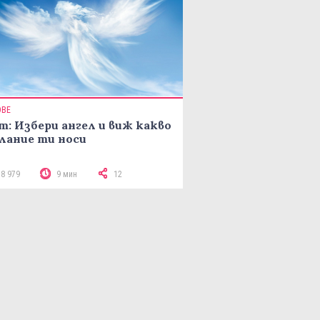
ОВЕ
т: Избери ангел и виж какво
лание ти носи
18 979
9 мин
12