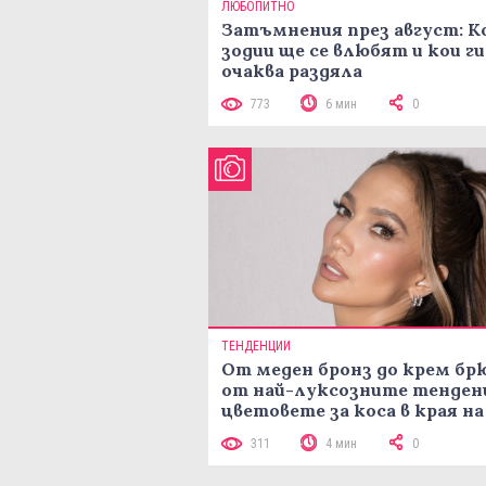
ЛЮБОПИТНО
Затъмнения през август: К
зодии ще се влюбят и кои ги
очаква раздяла
773
6 мин
0
ТЕНДЕНЦИИ
От меден бронз до крем брю
от най-луксозните тенден
цветовете за коса в края на
лятото
311
4 мин
0