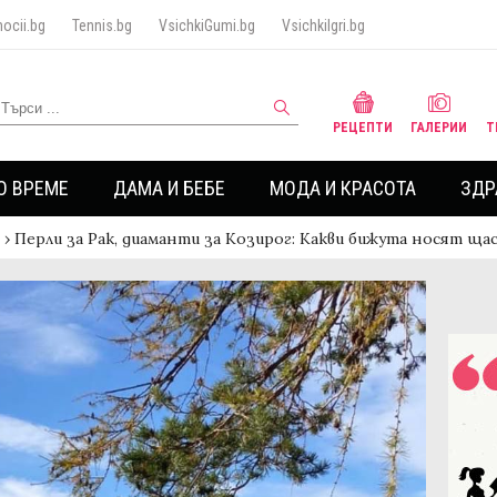
ocii.bg
Tennis.bg
VsichkiGumi.bg
VsichkiIgri.bg
РЕЦЕПТИ
ГАЛЕРИИ
Т
О ВРЕМЕ
ДАМА И БЕБЕ
МОДА И КРАСОТА
ЗДР
›
Перли за Рак, диаманти за Козирог: Какви бижута носят щ