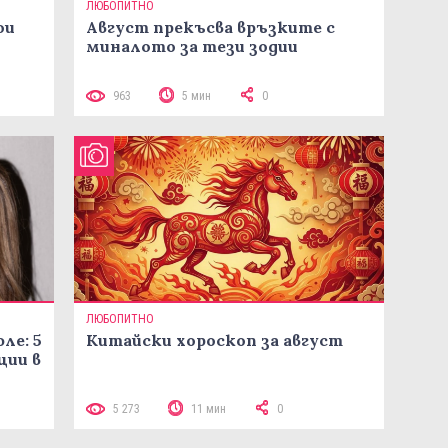
ЛЮБОПИТНО
ои
Август прекъсва връзките с
миналото за тези зодии
963
5 мин
0
ЛЮБОПИТНО
ле: 5
Китайски хороскоп за август
ции в
5 273
11 мин
0