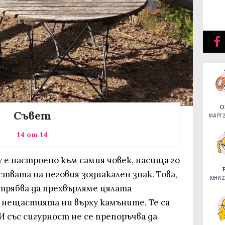
О
Съвет
МАРТ 2
14 от 14
е настроено към самия човек, насища го
ствата на неговия зодиакален знак. Това,
ЮНИ 22
е трябва да прехвърляме цялата
 нещастията ни върху камъните. Те са
 със сигурност не се препоръчва да