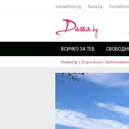
VsichkiOferti.bg
Dama.bg
VsichkiProm
ВСИЧКО ЗА ТЕБ
СВОБОДН
Dama.bg
›
Хороскоп
›
Любопитно