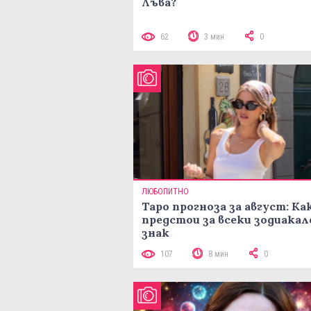
Лъва?
62
3 мин
0
ЛЮБОПИТНО
Таро прогноза за август: Ка
предстои за всеки зодиакал
знак
107
8 мин
0