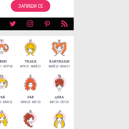
ЗАПИШИ СЕ
ВЕН
ТЕЛЕЦ
БЛИЗНАЦИ
1 - АПР 20
АПР 21 - МАЙ 21
МАЙ 22 - ЮНИ 21
РАК
ЛЪВ
ДЕВА
 - ЮЛИ 22
ЮЛИ 23 - АВГ 23
АВГ 24 - СЕП 23