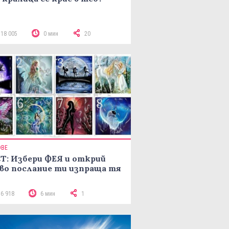
118 005
0 мин
20
ОВЕ
Т: Избери ФЕЯ и открий
во послание ти изпраща тя
16 918
6 мин
1