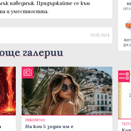
мък наведнъж. Придържайте се към
В
СЕП 24
та и уместността.
19.05.2024
КО
ДЕК 22
още галерии
ЛЮБОПИТНО
ТЕСТ
а
На кои 5 зодии им е
Коя