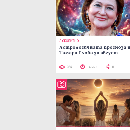
ЛЮБОПИТНО
Астрологичната прогноза 
Тамара Глоба за август
384
14 мин
0