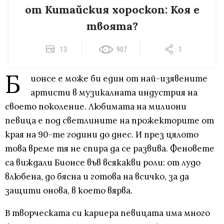
от Китайския хороскоп: Коя е
твоята?
13
907
1
Б
ионсе е може би един от най-изявените
артисти в музикалната индустрия на
своето поколение. Любимата на милиони
певица е под светлините на прожекторите от
края на 90-те години до днес. И през цялото
това време тя не спира да се развива. Феновете
са виждали Бионсе във всякакви роли: от лудо
влюбена, до бясна и готова на всичко, за да
защити онова, в което вярва.
В творческата си кариера певицата има много