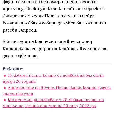
фази и е лесно да се намери песен, която е
идеална за всеки знак от китайския хороскоп.
Самата тя е зодия Петел и е много добра,
когато трябва да говори за чувства, похот или
расови въпроси.
Ако се чудите коя песен сте вие, според
Китайската си зодия, открийте я в галерията,
за да разберете.
Виж още:
15 любими песни, които се появиха на бял свят
преди 20 години
Анимациите на 90-те: Песничките, които всички
знаем наизуст
Можете ли да повярвате: 20 любими песни от
миналото, които стават на 20 през 2022-ра