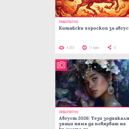
ЛЮБОПИТНО
Китайски хороскоп за авгу
4 253
11 мин
0
ЛЮБОПИТНО
Август 2026: Тези зодиакал
знаци няма да повярват на