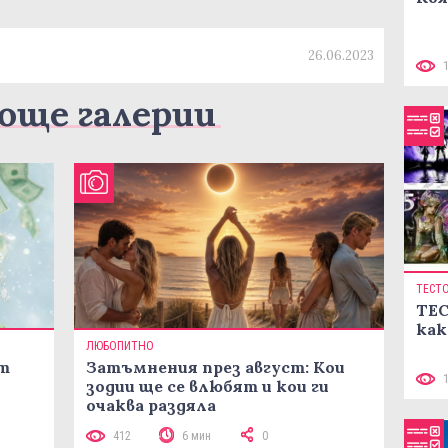
26.06.2023
още галерии
ТЕСТ
ТЕС
как
ЛЮБОПИТНО
ст
Затъмнения през август: Кои
зодии ще се влюбят и кои ги
очаква раздяла
412
6 мин
0