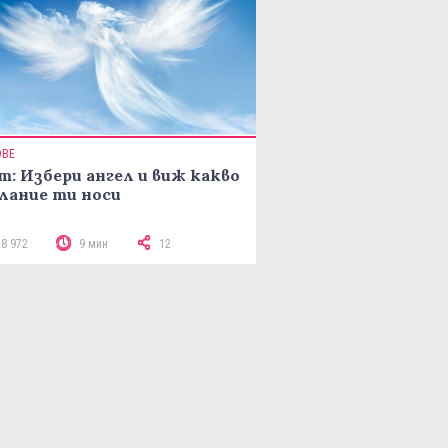
ОВЕ
т: Избери ангел и виж какво
лание ти носи
18 972
9 мин
12