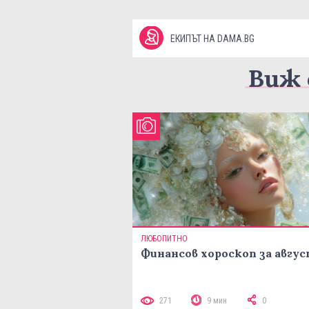
ЕКИПЪТ НА DAMA.BG
Виж 
ЛЮБОПИТНО
Финансов хороскоп за авгу
271
9 мин
0