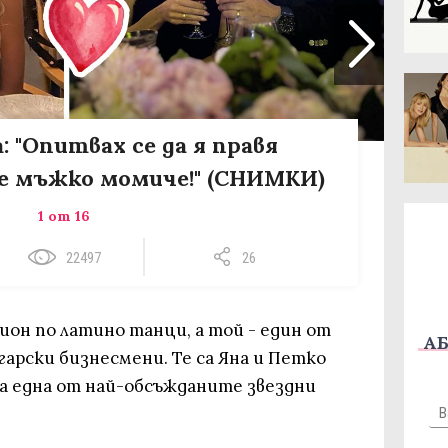
: "Опитвах се да я правя
 е мъжко момиче!" (СНИМКИ)
1 от 16
22497
26
ион по латино танци, а той - един от
АБ
арски бизнесмени. Те са Яна и Петко
а една от най-обсъжданите звездни