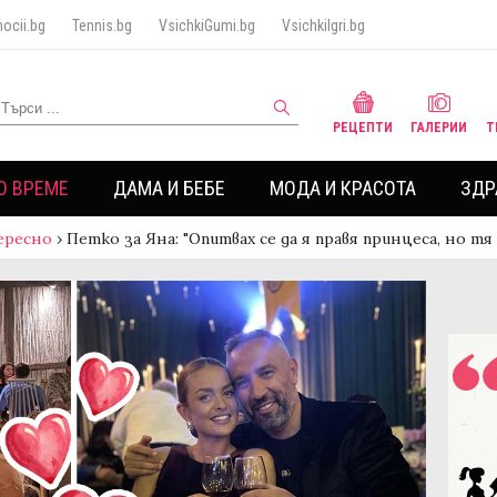
ocii.bg
Tennis.bg
VsichkiGumi.bg
VsichkiIgri.bg
РЕЦЕПТИ
ГАЛЕРИИ
Т
О ВРЕМЕ
ДАМА И БЕБЕ
МОДА И КРАСОТА
ЗДР
ересно
›
Петко за Яна: "Опитвах се да я правя принцеса, но т