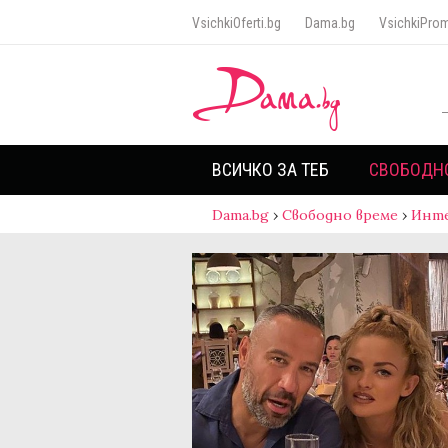
VsichkiOferti.bg
Dama.bg
VsichkiProm
ВСИЧКО ЗА ТЕБ
СВОБОДН
Dama.bg
›
Свободно време
›
Инт