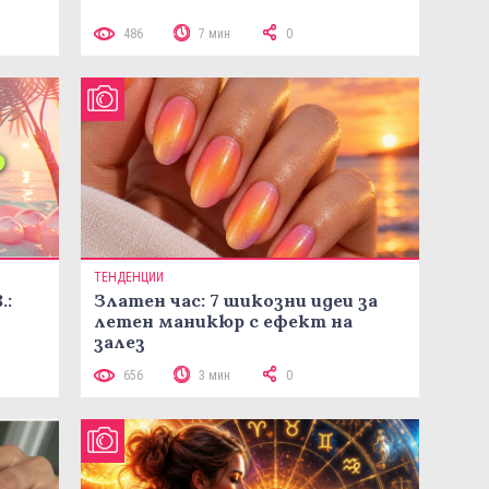
486
7 мин
0
ТЕНДЕНЦИИ
.:
Златен час: 7 шикозни идеи за
летен маникюр с ефект на
залез
656
3 мин
0