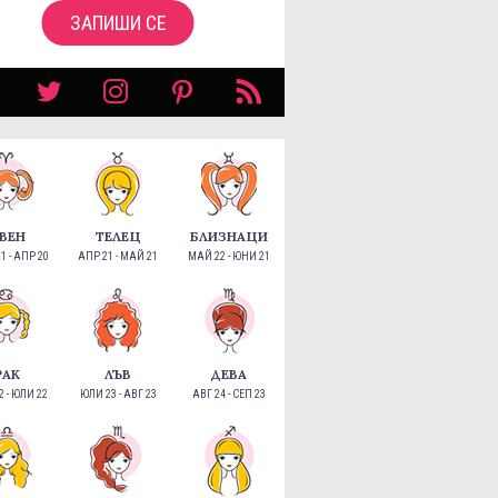
ЗАПИШИ СЕ
ВЕН
ТЕЛЕЦ
БЛИЗНАЦИ
1 - АПР 20
АПР 21 - МАЙ 21
МАЙ 22 - ЮНИ 21
РАК
ЛЪВ
ДЕВА
 - ЮЛИ 22
ЮЛИ 23 - АВГ 23
АВГ 24 - СЕП 23