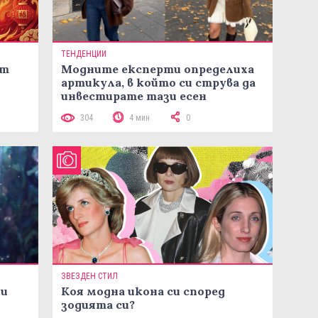
ТЕНДЕНЦИИ
ст
Модните експерти определиха
артикула, в който си струва да
инвестирате тази есен
304
4 мин
0
ЗВЕЗДЕН СТИЛ
ни
Коя модна икона си според
зодията си?