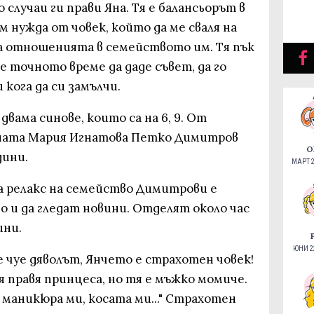
случаи ги прави Яна. Тя е балансьорът в
 нужда от човек, който да ме сваля на
за отношенията в семейството им. Тя пък
 е точното време да даде съвет, да го
 кога да си замълчи.
вама синове, които са на 6, 9. От
лната Мария Игнатова Петко Димитров
О
дини.
МАРТ 2
 релакс на семейство Димитрови е
о и да гледат новини. Отделят около час
ини.
ЮНИ 22
не чуе дяволът, Янчето е страхотен човек!
я правя принцеса, но тя е мъжко момиче.
, маникюра ми, косата ми..." Страхотен