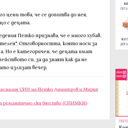
В
СЕП 24
го цени това, че се допитва до нея,
що с децата.
едения Петко признава, че е много хубав,
КО
телен". Отговорността, която носи за
ДЕК 22
а. Но е категоричен, че децата имат
ейството си, за да знаят как да не
ато излизат вечер.
расналия СИН на Петко Димитров и Мария
а романтично ски бягство (СНИМКИ)
ТЕСТ
Коя