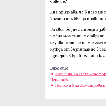
човек е."
Яна признава, че в него мно
когато трябва да прави не
За своя бизнес с нощни зав
но "на моменти е отврати
случващото се там е голям
нужда от възпитание в сем
изпадат в крайности и ког
Виж още:
Копие на ТАТЕ: Вижте по
Игнатова
Петко и Яна Димитрови н