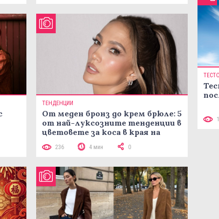
ТЕСТ
Тес
пос
ТЕНДЕНЦИИ
с
От меден бронз до крем брюле: 5
от най-луксозните тенденции в
цветовете за коса в края на
лятото
236
4 мин
0