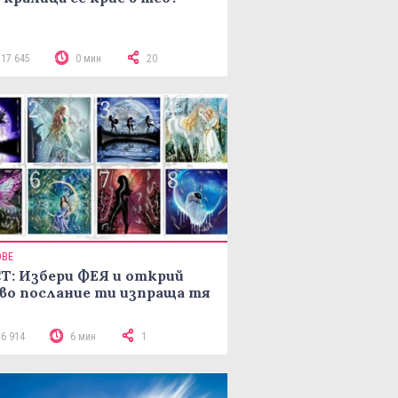
117 645
0 мин
20
ОВЕ
Т: Избери ФЕЯ и открий
во послание ти изпраща тя
16 914
6 мин
1