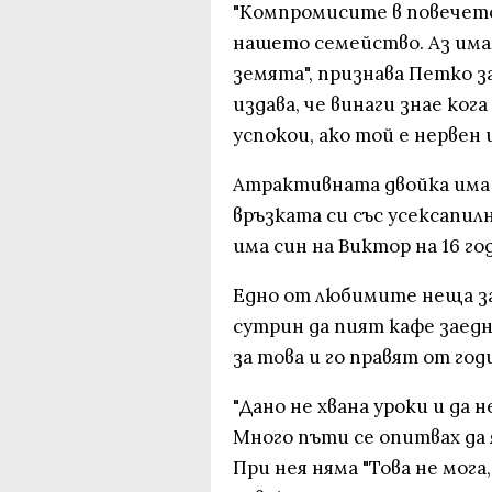
"Компромисите в повечето 
нашето семейство. Аз имам
земята", признава Петко 
издава, че винаги знае кога
успокои, ако той е нервен и
Атрактивната двойка има д
връзката си със усексапи
има син на Виктор на 16 го
Едно от любимите неща за
сутрин да пият кафе заедн
за това и го правят от год
"Дано не хвана уроки и да 
Много пъти се опитвах да 
При нея няма "Това не мога