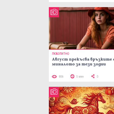
ЛЮБОПИТНО
Август прекъсва връзките 
миналото за тези зодии
806
5 мин
0