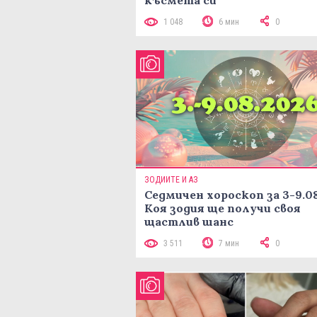
късмета си
1 048
6 мин
0
ЗОДИИТЕ И АЗ
Седмичен хороскоп за 3-9.08
Коя зодия ще получи своя
щастлив шанс
3 511
7 мин
0