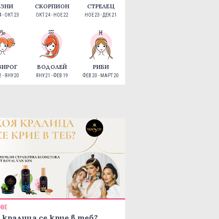
ЕЗНИ
СКОРПИОН
СТРЕЛЕЦ
 - ОКТ 23
ОКТ 24 - НОЕ 22
НОЕ 23 - ДЕК 21
ЗИРОГ
ВОДОЛЕЙ
РИБИ
 - ЯНУ 20
ЯНУ 21 - ФЕВ 19
ФЕВ 20 - МАРТ 20
ОВЕ
 кралица се крие в теб?