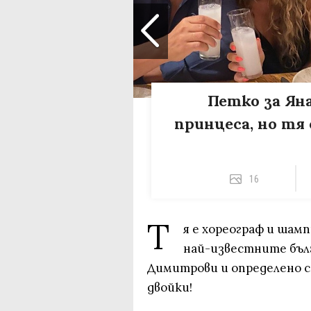
Петко за Яна
принцеса, но тя
16
Т
я е хореограф и шамп
най-известните бълг
Димитрови и определено с
двойки!