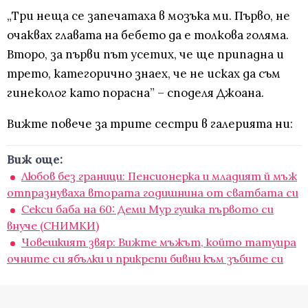
„Три неща се запечатаха в мозъка ми. Първо, не
очаквах главата на бебето да е толкова голяма.
Второ, за първи път усетих, че ще припадна и
трето, категорично знаех, че не исках да съм
гинеколог като порасна” – споделя Джоана.
Вижте повече за трите сестри в галерията ни:
Виж още:
Любов без граници: Пенсионерка и младият й мъж
отпразнуваха втората годишнина от сватбата си
Секси баба на 60: Деми Mур гушка първото си
внуче (СНИМКИ)
Човешкият звяр: Вижте мъжът, който татуира
очните си ябълки и прикрепи бивни към зъбите си