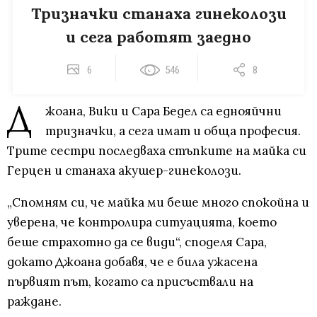
Тризначки станаха гинеколози
и сега работят заедно
6
546
8
Д
жоана, Вики и Сара Бедел са еднояйчни
тризначки, а сега имат и обща професия.
Трите сестри последваха стъпките на майка си
Герцен и станаха акушер-гинеколози.
„Спомням си, че майка ми беше много спокойна и
уверена, че контролира ситуацията, което
беше страхотно да се види“, споделя Сара,
докато Джоана добавя, че е била ужасена
първият път, когато са присъствали на
раждане.