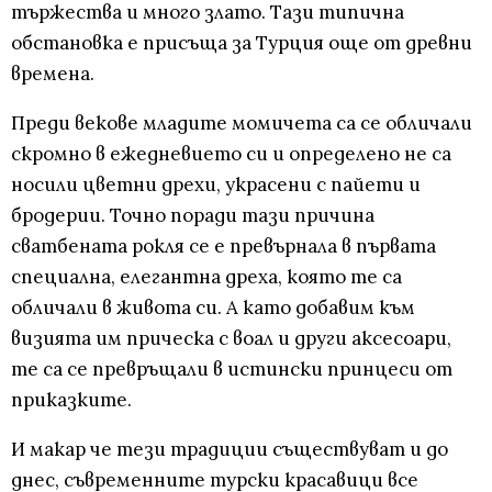
тържества и много злато. Тази типична
обстановка е присъща за Турция още от древни
времена.
Преди векове младите момичета са се обличали
скромно в ежедневието си и определено не са
носили цветни дрехи, украсени с пайети и
бродерии. Точно поради тази причина
сватбената рокля се е превърнала в първата
специална, елегантна дреха, която те са
обличали в живота си. А като добавим към
визията им прическа с воал и други аксесоари,
те са се превръщали в истински принцеси от
приказките.
И макар че тези традиции съществуват и до
днес, съвременните турски красавици все