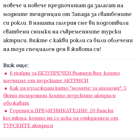
повече и повече предпочитат да залагат на
модните тенденции от Запада за сватбените
си рокли. В нашата галерия сме ви подготвили
сватбени снимки на съвременните турски
актриси. Вижте с какви рокли са били облечени
на този специален ден в живота си!
Виж още:
6 тайни за БЕЗУПРЕЧЕН външен вид, които
научихме от турските АКТРИСИ
Как да изглеждаш като "момиче за милиони": 5
бюти тенденции, които турските актриси
обожават
Горещи и ПРЕДИЗВИКАТЕЛНИ: 20 бански
костюма, които ни се иска да откраднем от
ТУРСКИТЕ актриси