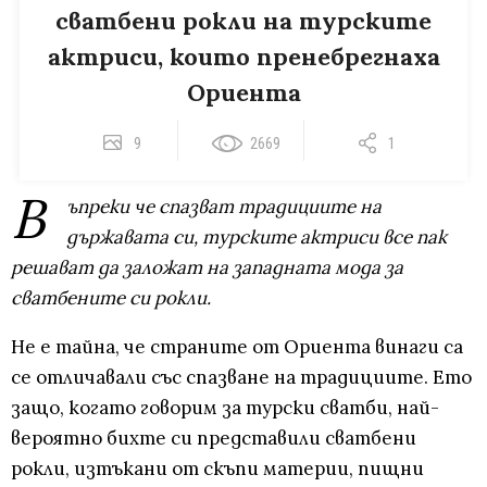
сватбени рокли на турските
актриси, които пренебрегнаха
Ориента
9
2669
1
В
ъпреки че спазват традициите на
държавата си, турските актриси все пак
решават да заложат на западната мода за
сватбените си рокли.
Не е тайна, че страните от Ориента винаги са
се отличавали със спазване на традициите. Ето
защо, когато говорим за турски сватби, най-
вероятно бихте си представили сватбени
рокли, изтъкани от скъпи материи, пищни