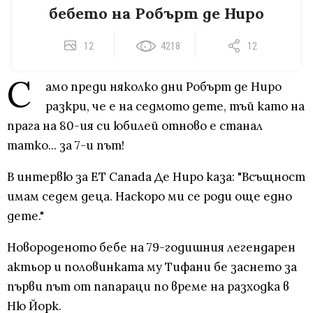
бебето на Робърт де Ниро
12
4218
12
С
амо преди няколко дни Робърт де Ниро
разкри, че е на седмото дете, тъй като на
прага на 80-ия си юбилей отново е станал
татко... за 7-и път!
В интервю за ET Canada Де Ниро каза: "Всъщност
имам седем деца. Наскоро ми се роди още едно
дете."
Новороденото бебе на 79-годишния легендарен
актьор и половинката му Тифани бе заснето за
първи път от папараци по време на разходка в
Ню Йорк.