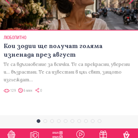
ЛЮБОПИТНО
Кои зодии ще получат голяма
изненада през август
Те са вдъхновение за всички. Те са прекрасни, уверени
и... възрастни. Те са известни в цял свят, защото
изглеждат…
129
6 мин
0