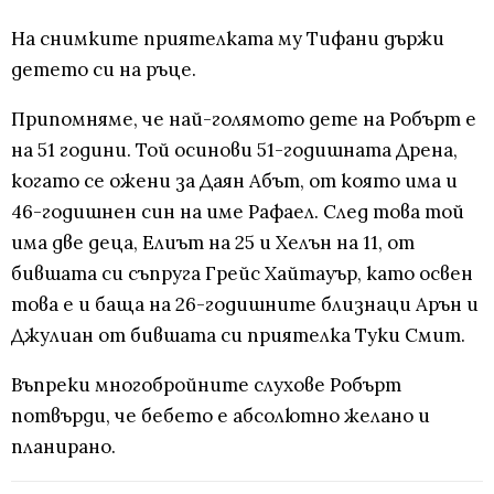
На снимките приятелката му Тифани държи
детето си на ръце.
Припомняме, че най-голямото дете на Робърт е
на 51 години. Той осинови 51-годишната Дрена,
когато се ожени за Даян Абът, от която има и
46-годишнен син на име Рафаел. След това той
има две деца, Елиът на 25 и Хелън на 11, от
бившата си съпруга Грейс Хайтауър, като освен
това е и баща на 26-годишните близнаци Арън и
Джулиан от бившата си приятелка Туки Смит.
Въпреки многобройните слухове Робърт
потвърди, че бебето е абсолютно желано и
планирано.