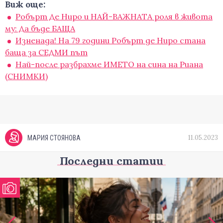
Виж още:
Робърт Де Ниро и НАЙ-ВАЖНАТА роля в живота
му: Да бъде БАЩА
Изненада! На 79 години Робърт де Ниро стана
баща за СЕДМИ път
Най-после разбрахме ИМЕТО на сина на Риана
(СНИМКИ)
11.05.2023
МАРИЯ СТОЯНОВА
Последни статии