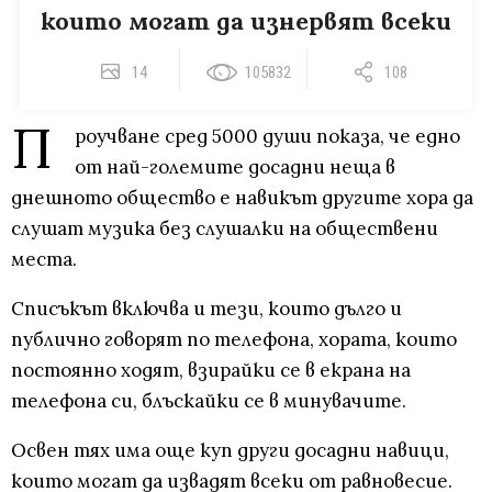
които могат да изнервят всеки
14
105832
108
П
роучване сред 5000 души показа, че едно
от най-големите досадни неща в
днешното общество е навикът другите хора да
слушат музика без слушалки на обществени
места.
Списъкът включва и тези, които дълго и
публично говорят по телефона, хората, които
постоянно ходят, взирайки се в екрана на
телефона си, блъскайки се в минувачите.
Освен тях има още куп други досадни навици,
които могат да извадят всеки от равновесие.