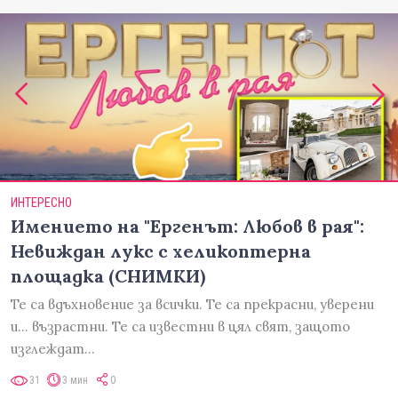
ИНТЕРЕСНО
Имението на "Ергенът: Любов в рая":
Невиждан лукс с хеликоптерна
площадка (СНИМКИ)
Те са вдъхновение за всички. Те са прекрасни, уверени
и... възрастни. Те са известни в цял свят, защото
изглеждат…
31
3 мин
0