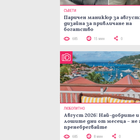
СЪВЕТИ
Паричен маникюр за август:
дизайна за привличане на
богатство
685
15 мин
0
ЛЮБОПИТНО
Август 2026: Най-добрите и
лошите дни от месеца – не 
пренебрегвайте
685
8 мин
0