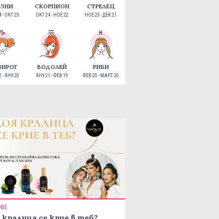
ЕЗНИ
СКОРПИОН
СТРЕЛЕЦ
 - ОКТ 23
ОКТ 24 - НОЕ 22
НОЕ 23 - ДЕК 21
ЗИРОГ
ВОДОЛЕЙ
РИБИ
 - ЯНУ 20
ЯНУ 21 - ФЕВ 19
ФЕВ 20 - МАРТ 20
ОВЕ
 кралица се крие в теб?