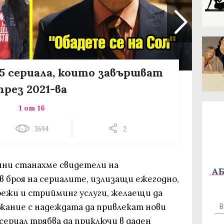
15 сериала, които завършват
през 2021-ва
1 от 16
3694
2
ини станахме свидетели на
АБ
 броя на сериалите, излизащи ежегодно,
режи и стрийминг услуги, желаещи да
жание с надеждата да привлекат нови
 сериал трябва да приключи в даден