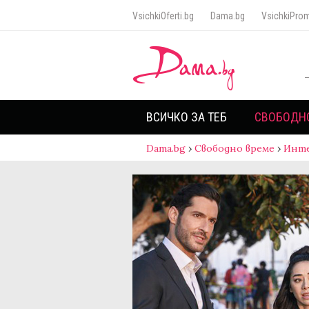
VsichkiOferti.bg
Dama.bg
VsichkiProm
ВСИЧКО ЗА ТЕБ
СВОБОДН
Dama.bg
›
Свободно време
›
Инт