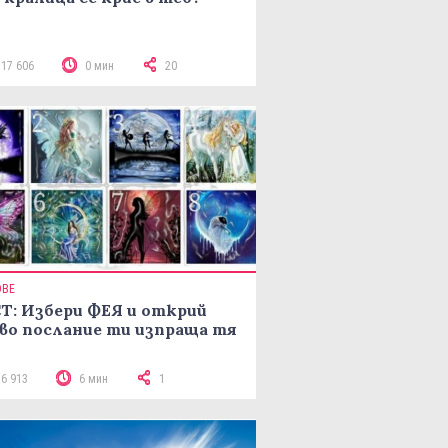
117 606
0 мин
20
ОВЕ
Т: Избери ФЕЯ и открий
во послание ти изпраща тя
16 913
6 мин
1