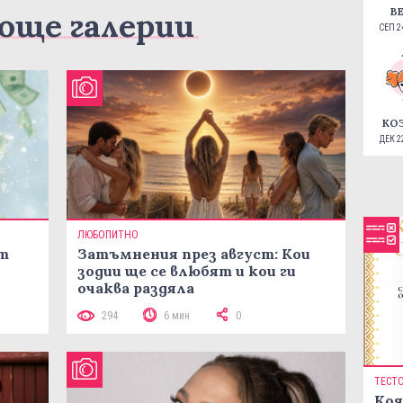
В
още галерии
СЕП 24
КО
ДЕК 22
ЛЮБОПИТНО
ст
Затъмнения през август: Кои
зодии ще се влюбят и кои ги
очаква раздяла
294
6 мин
0
ТЕСТ
Коя