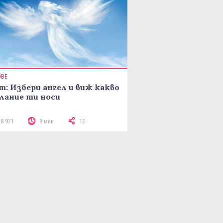
ОВЕ
т: Избери ангел и виж какво
лание ти носи
18 971
9 мин
12