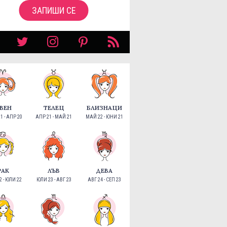
ЗАПИШИ СЕ
ВЕН
ТЕЛЕЦ
БЛИЗНАЦИ
1 - АПР 20
АПР 21 - МАЙ 21
МАЙ 22 - ЮНИ 21
РАК
ЛЪВ
ДЕВА
 - ЮЛИ 22
ЮЛИ 23 - АВГ 23
АВГ 24 - СЕП 23