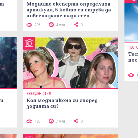
ст
Модните експерти определиха
артикула, в който си струва да
инвестирате тази есен
296
4 мин
0
ТЕСТ
Тес
пос
ЗВЕЗДЕН СТИЛ
ни
Коя модна икона си според
зодията си?
480
7 мин
0