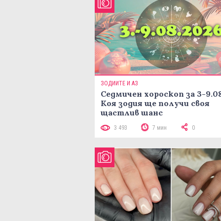
ЗОДИИТЕ И АЗ
Седмичен хороскоп за 3-9.08
Коя зодия ще получи своя
щастлив шанс
3 493
7 мин
0