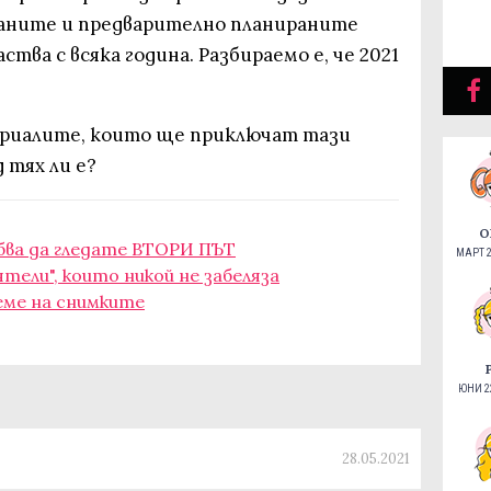
раните и предварително планираните
тва с всяка година. Разбираемо е, че 2021
сериалите, които ще приключат тази
 тях ли е?
О
бва да гледате ВТОРИ ПЪТ
МАРТ 2
ятели", които никой не забеляза
реме на снимките
ЮНИ 22
28.05.2021