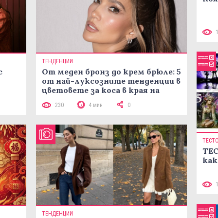
ТЕНДЕНЦИИ
с
От меден бронз до крем брюле: 5
от най-луксозните тенденции в
цветовете за коса в края на
лятото
230
4 мин
0
ТЕСТ
ТЕС
как
ТЕНДЕНЦИИ