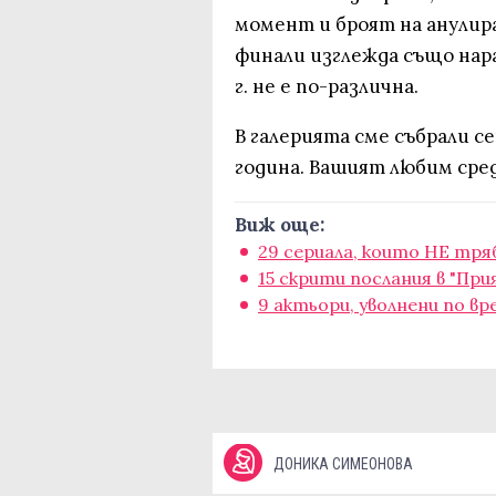
момент и броят на анули
финали изглежда също нарас
г. не е по-различна.
В галерията сме събрали 
година. Вашият любим сред
Виж още:
29 сериала, които НЕ тря
15 скрити послания в "При
9 актьори, уволнени по в
ДОНИКА СИМЕОНОВА