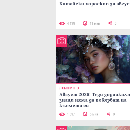
Китайски хороскоп за авгу
4 138
11 мин
0
ЛЮБОПИТНО
Август 2026: Тези зодиакал
знаци няма да повярват на
късмета си
1 037
6 мин
0