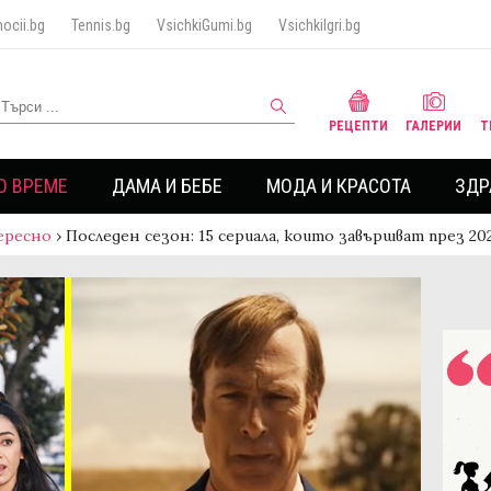
ocii.bg
Tennis.bg
VsichkiGumi.bg
VsichkiIgri.bg
РЕЦЕПТИ
ГАЛЕРИИ
Т
О ВРЕМЕ
ДАМА И БЕБЕ
МОДА И КРАСОТА
ЗДР
ересно
›
Последен сезон: 15 сериала, които завършват през 20