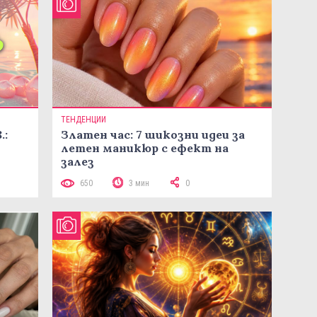
ТЕНДЕНЦИИ
.:
Златен час: 7 шикозни идеи за
летен маникюр с ефект на
залез
650
3 мин
0