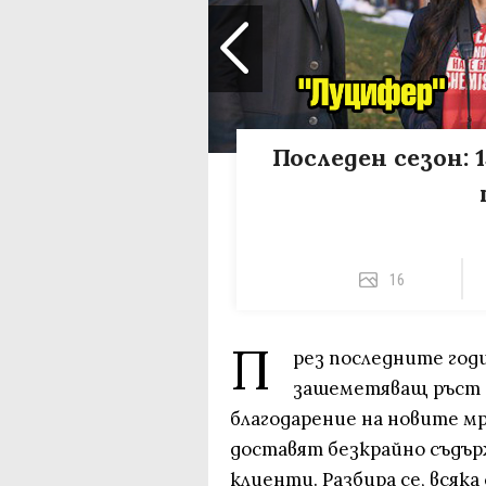
Последен сезон: 
16
П
рез последните год
зашеметяващ ръст в
благодарение на новите м
доставят безкрайно съдър
клиенти. Разбира се, всяка