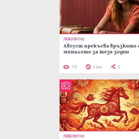
ЛЮБОПИТНО
Август прекъсва връзките 
миналото за тези зодии
775
5 мин
0
ЛЮБОПИТНО