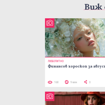
Виж 
ЛЮБОПИТНО
Финансов хороскоп за авгу
168
9 мин
0