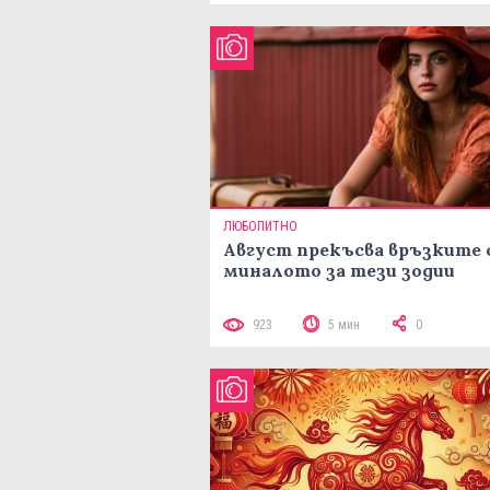
ЛЮБОПИТНО
Август прекъсва връзките 
миналото за тези зодии
923
5 мин
0