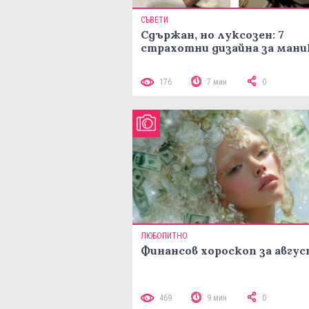
СЪВЕТИ
Сдържан, но луксозен: 7
страхотни дизайна за ман
176
7 мин
0
ЛЮБОПИТНО
Финансов хороскоп за авгу
469
9 мин
0