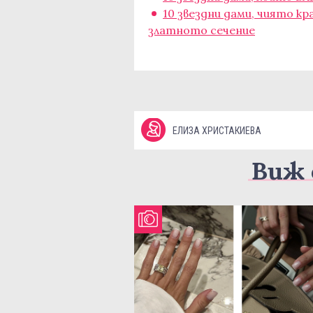
10 звездни дами, чиято 
златното сечение
ЕЛИЗА ХРИСТАКИЕВА
Виж 