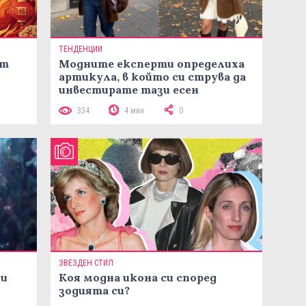
ТЕНДЕНЦИИ
ст
Модните експерти определиха
артикула, в който си струва да
инвестирате тази есен
334
4 мин
0
ЗВЕЗДЕН СТИЛ
ни
Коя модна икона си според
зодията си?