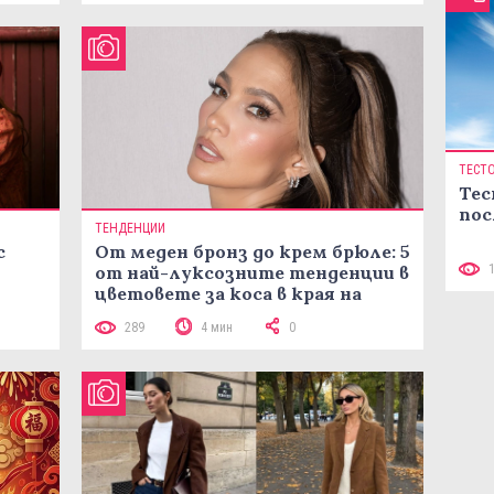
ТЕСТ
Тес
пос
ТЕНДЕНЦИИ
с
От меден бронз до крем брюле: 5
от най-луксозните тенденции в
цветовете за коса в края на
лятото
289
4 мин
0