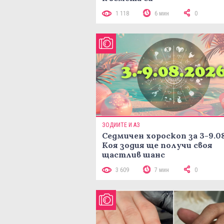
1 118
6 мин
0
ЗОДИИТЕ И АЗ
Седмичен хороскоп за 3-9.08
Коя зодия ще получи своя
щастлив шанс
3 609
7 мин
0