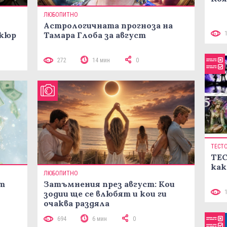
ЛЮБОПИТНО
Астрологичната прогноза на
икюр
Тамара Глоба за август
272
14 мин
0
ТЕСТ
ТЕС
как
ЛЮБОПИТНО
ст
Затъмнения през август: Кои
зодии ще се влюбят и кои ги
очаква раздяла
694
6 мин
0