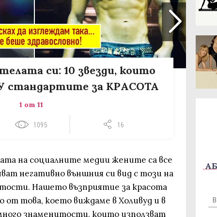
елата си: 10 звезди, които
ЩУ стандартите за КРАСОТА
1 от 11
1095
16
рата на социалните медии жените са все
АБ
яват негативно външния си вид с този на
итости. Нашето възприятие за красота
 от това, което виждаме в Холивуд и в
много знаменитости, които използват