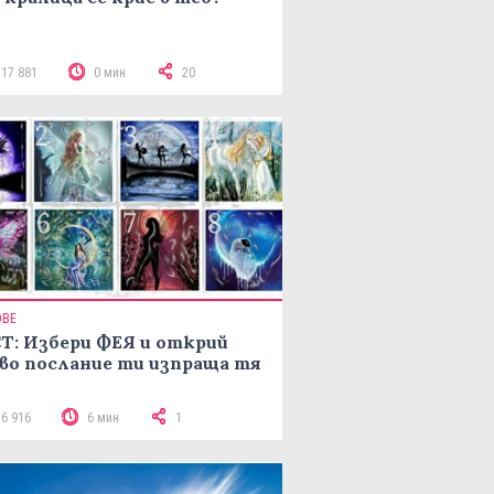
117 881
0 мин
20
ОВЕ
Т: Избери ФЕЯ и открий
во послание ти изпраща тя
16 916
6 мин
1