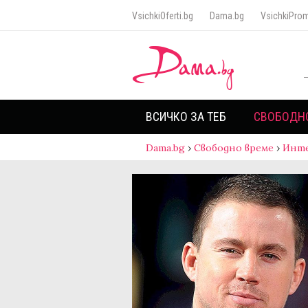
VsichkiOferti.bg
Dama.bg
VsichkiProm
ВСИЧКО ЗА ТЕБ
СВОБОДН
Dama.bg
›
Свободно време
›
Инт