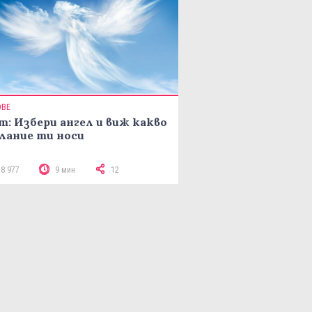
ОВЕ
т: Избери ангел и виж какво
лание ти носи
18 977
9 мин
12