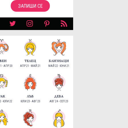
ЗАПИШИ СЕ
ВЕН
ТЕЛЕЦ
БЛИЗНАЦИ
1 - АПР 20
АПР 21 - МАЙ 21
МАЙ 22 - ЮНИ 21
РАК
ЛЪВ
ДЕВА
 - ЮЛИ 22
ЮЛИ 23 - АВГ 23
АВГ 24 - СЕП 23