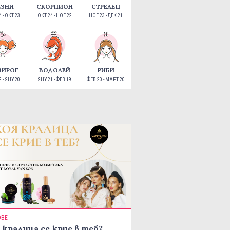
ЕЗНИ
СКОРПИОН
СТРЕЛЕЦ
 - ОКТ 23
ОКТ 24 - НОЕ 22
НОЕ 23 - ДЕК 21
ЗИРОГ
ВОДОЛЕЙ
РИБИ
 - ЯНУ 20
ЯНУ 21 - ФЕВ 19
ФЕВ 20 - МАРТ 20
ОВЕ
 кралица се крие в теб?