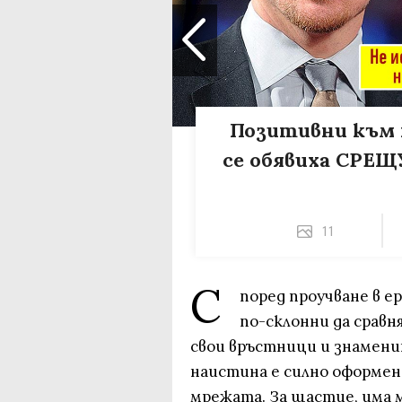
Позитивни към т
се обявиха СРЕ
11
С
поред проучване в е
по-склонни да сравн
свои връстници и знамен
наистина е силно оформено
мрежата. За щастие, има 