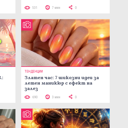
531
7 мин
0
ТЕНДЕНЦИИ
.:
Златен час: 7 шикозни идеи за
летен маникюр с ефект на
залез
690
3 мин
0