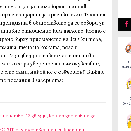
мите си, за да проговорят против
ора стандарти за красиво тяло. Тяхната
нденцията в обществото да се говори за
 позитивно отношение към тялото, което е
рано върху приемането на всички тела,
рмата, тена на кожата, пола и
и. Тези звезди стават част от това
О
 много хора увереност и самочувствие,
МАРТ 2
е сте сами, никой не е съвършен!“ Вижте
те послания в галерията:
ЮНИ 22
шенство: 13 звезди, които застават за
БЛЕСТЯТ с естествената си красота