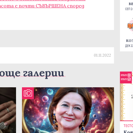
В
красота е почти СЪВЪРШЕНА според
СЕП 24
КО
ДЕК 22
01.11.2022
още галерии
ТЕСТ
Коя