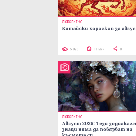
ЛЮБОПИТНО
Китайски хороскоп за авгу
5 028
11 мин
0
ЛЮБОПИТНО
Август 2026: Тези зодиакал
знаци няма да повярват на
късмета си