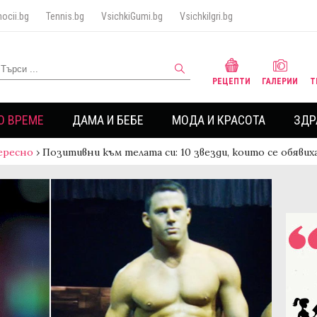
ocii.bg
Tennis.bg
VsichkiGumi.bg
VsichkiIgri.bg
РЕЦЕПТИ
ГАЛЕРИИ
Т
О ВРЕМЕ
ДАМА И БЕБЕ
МОДА И КРАСОТА
ЗДР
ересно
›
Позитивни към телата си: 10 звезди, които се обяв