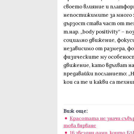
своето влияние и платфор
непостижимите за много х
дързост става част от те
т.нар. „body positivity“ –
социално движение, фокуси
независимо от размера, фо
физическите му особеност
движение, като вдъхват на
предавайки посланието: „Н
кои са те и какви са техни
Виж още:
Красотата не значи съвър
това вярване
16 звездни дами, които 