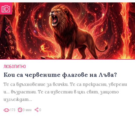
ЛЮБОПИТНО
Кои са червените флагове на Лъва?
Те са вдъхновение за всички. Те са прекрасни, уверени
и... възрастни. Те са известни в цял свят, защото
изглеждат…
173
3 мин
0