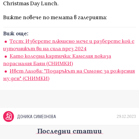
Christmas Day Lunch.
Вижте повече по темата в галерията:
Виж още:
Тест: Изберете плюшено мече и разберете кой е
източникът ви на сила през 2024
Като коледна картичка: Камелия показа
порасналия Баян (СНИМКИ)
Ивет Лалова: "Подаръкът на Симоне за рождения
му ден" (СНИМКИ)
29.12.2023
ДОНИКА СИМЕОНОВА
Последни статии