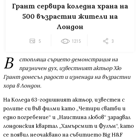
Грант сервира коледна храна на
500 възрастни жители на
Лондон
5
1215
3
В
стопляща сърцето демонстрация на
празничен дух, известният актьор Хю
Грант донесъл радост и изненада на възрастни
хора в Лондон.
На Коледа 63-годишният актьор, известен с
ролите си във филми като „Четири сватби и
едно погребение“ и „Наистина любов“ зарадвал
лондонския квартал „Хамърсмит и Фулъм“, като
се появил неочаквано на събитието Big H&F