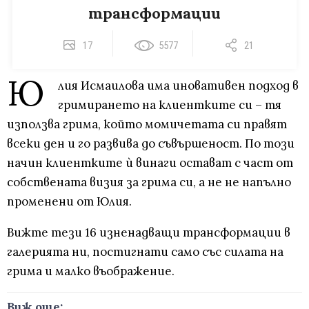
трансформации
17
5577
21
Ю
лия Исмаилова има иновативен подход в
гримирането на клиентките си – тя
използва грима, който момичетата си правят
всеки ден и го развива до съвършеност. По този
начин клиентките ѝ винаги остават с част от
собствената визия за грима си, а не не напълно
променени от Юлия.
Вижте тези 16 изненадващи трансформации в
галерията ни, постигнати само със силата на
грима и малко въображение.
Виж още: