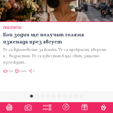
ЛЮБОПИТНО
Кои зодии ще получат голяма
изненада през август
Те са вдъхновение за всички. Те са прекрасни, уверени
и... възрастни. Те са известни в цял свят, защото
изглеждат…
164
6 мин
0