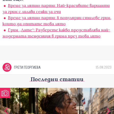
Време за лятно парти: Най-красивите варианти
за грим с лилави сенки за очи
Време за лятно парти: 8 популярни стилове грим,
които да опитате това лято
Грим „Лате“: Разберете какво представлява най-
модерната тенденция в грима през това лято
15.08.2023
ГРЕТИ ГЕОРГИЕВА
Последни статии