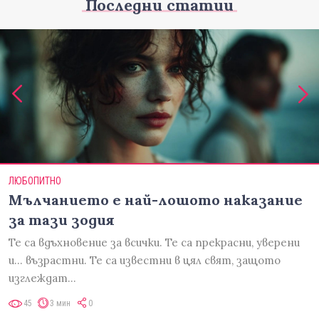
Последни статии
ЛЮБОПИТНО
Мълчанието е най-лошото наказание
за тази зодия
Те са вдъхновение за всички. Те са прекрасни, уверени
и... възрастни. Те са известни в цял свят, защото
изглеждат…
45
3 мин
0