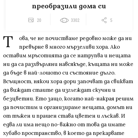
преобразили дома си
20
3302
5
Т
ова, че не почистваме редовно може да ни
превърне в много мързеливи хора. Ако
оставим мръсотията да се натрупва и нещата
ни да са разхвърляни навсякъде, къщата ни може
да бъде в най-лошото си състояние дълго.
Всъщност, някои хора дори започват да свикват
да виждат стаите да изглеждат скучни и
безцветни. Ето защо, когато най-накрая решим
да почистим и организираме нещата, домът ни
от тъжен и прашен става цветен и лъскав. И
едва ли има нещо по-важно от това да имате
хубаво пространство, в което да прекарвате