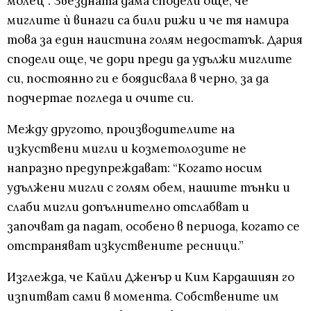
молец”. Звездната дама сподели още, че
миглите ѝ винаги са били рижи и че тя намира
това за един наистина голям недостатък. Дария
сподели още, че дори преди да удължи миглите
си, постоянно ги е боядисвала в черно, за да
подчертае погледа и очите си.
Между другото, производителите на
изкуствени мигли и козметолозите не
напразно предупреждават: “Когато носим
удължени мигли с голям обем, нашите тънки и
слаби мигли допълнително отслабват и
започват да падат, особено в периода, когато се
отстраняват изкуствените ресници.”
Изглежда, че Кайли Дженър и Ким Кардашиян го
изпитват сами в момента. Собствените им