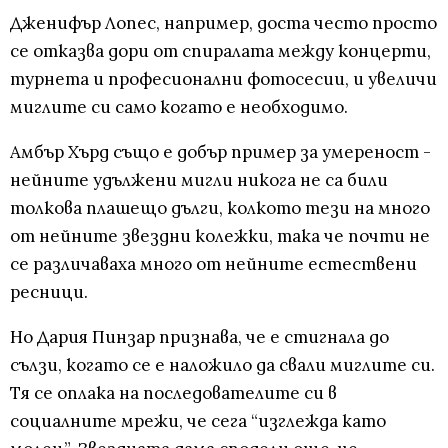
Дженифър Лопес, например, доста често просто
се отказва дори от спиралата между концерти,
турнета и професионални фотосесии, и увеличи
миглите си само когато е необходимо.
Амбър Хърд също е добър пример за умереност -
нейните удължени мигли никога не са били
толкова плашещо дълги, колкото тези на много
от нейните звездни колежки, така че почти не
се различаваха много от нейните естествени
ресници.
Но Дария Пинзар признава, че е стигнала до
сълзи, когато се е наложило да свали миглите си.
Тя се оплака на последователите си в
социалните мрежи, че сега “изглежда като