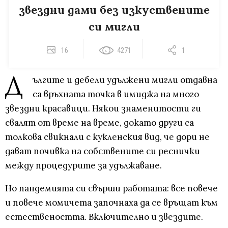
звездни дами без изкуствените
си мигли
16
4271
1
Д
ългите и дебели удължени мигли отдавна
са връхната точка в имиджа на много
звездни красавици. Някои знаменитости ги
свалят от време на време, докато други са
толкова свикнали с кукленския вид, че дори не
дават почивка на собствените си реснички
между процедурите за удължаване.
Но пандемията си свърши работата: все повече
и повече момичета започнаха да се връщат към
естествеността. Включително и звездите.