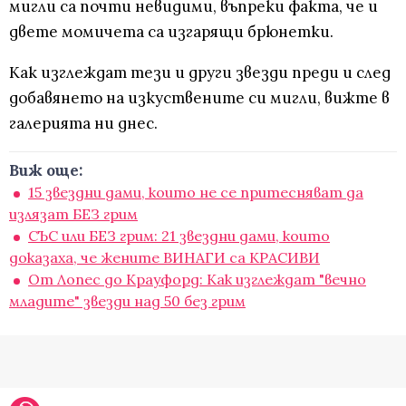
мигли са почти невидими, въпреки факта, че и
двете момичета са изгарящи брюнетки.
Как изглеждат тези и други звезди преди и след
добавянето на изкуствените си мигли, вижте в
галерията ни днес.
Виж още:
15 звездни дами, които не се притесняват да
излязат БЕЗ грим
СЪС или БЕЗ грим: 21 звездни дами, които
доказаха, че жените ВИНАГИ са КРАСИВИ
От Лопес до Крауфорд: Как изглеждат "вечно
младите" звезди над 50 без грим