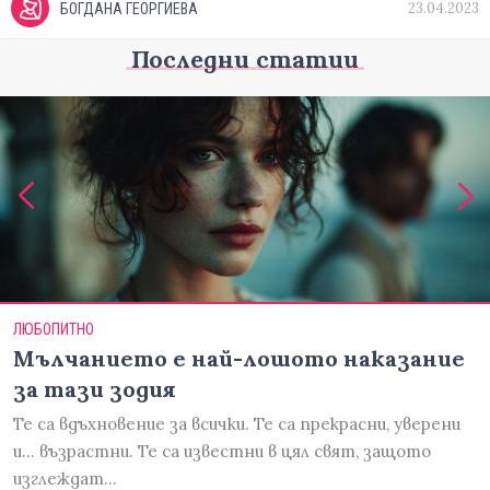
23.04.2023
БОГДАНА ГЕОРГИЕВА
Последни статии
ЛЮБОПИТНО
Мълчанието е най-лошото наказание
за тази зодия
Те са вдъхновение за всички. Те са прекрасни, уверени
и... възрастни. Те са известни в цял свят, защото
изглеждат…