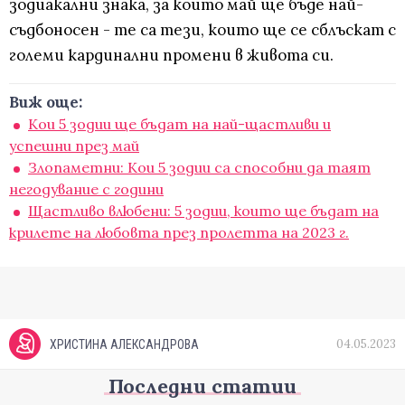
зодиакални знака, за които май ще бъде най-
съдбоносен - те са тези, които ще се сблъскат с
големи кардинални промени в живота си.
Виж още:
Кои 5 зодии ще бъдат на най-щастливи и
успешни през май
Злопаметни: Кои 5 зодии са способни да таят
негодувание с години
Щастливо влюбени: 5 зодии, които ще бъдат на
крилете на любовта през пролетта на 2023 г.
04.05.2023
ХРИСТИНА АЛЕКСАНДРОВА
Последни статии