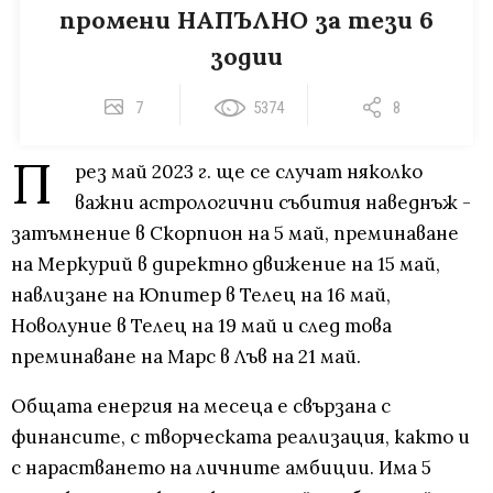
промени НАПЪЛНО за тези 6
зодии
7
5374
8
П
рез май 2023 г. ще се случат няколко
важни астрологични събития наведнъж -
затъмнение в Скорпион на 5 май, преминаване
на Меркурий в директно движение на 15 май,
навлизане на Юпитер в Телец на 16 май,
Новолуние в Телец на 19 май и след това
преминаване на Марс в Лъв на 21 май.
Общата енергия на месеца е свързана с
финансите, с творческата реализация, както и
с нарастването на личните амбиции. Има 5