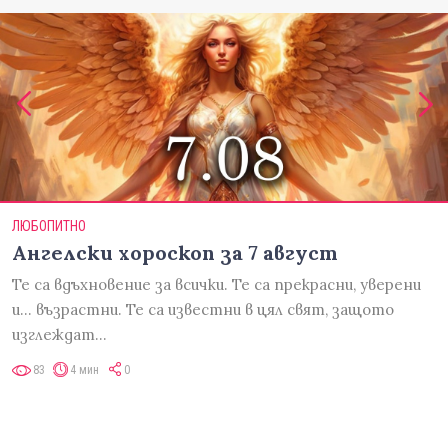
ЛЮБОПИТНО
Ангелски хороскоп за 7 август
Те са вдъхновение за всички. Те са прекрасни, уверени
и... възрастни. Те са известни в цял свят, защото
изглеждат…
83
4 мин
0