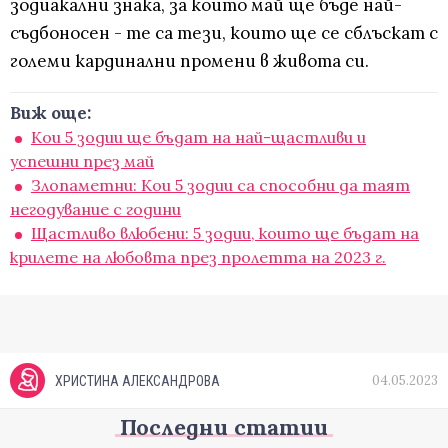
зодиакални знака, за които май ще бъде най-
съдбоносен - те са тези, които ще се сблъскат с
големи кардинални промени в живота си.
Виж още:
Кои 5 зодии ще бъдат на най-щастливи и
успешни през май
Злопаметни: Кои 5 зодии са способни да таят
негодувание с години
Щастливо влюбени: 5 зодии, които ще бъдат на
крилете на любовта през пролетта на 2023 г.
04.05.2023
ХРИСТИНА АЛЕКСАНДРОВА
Последни статии