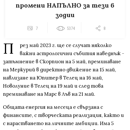
промени НАПЪЛНО за тези 6
зодии
7
5374
8
П
рез май 2023 г. ще се случат няколко
важни астрологични събития наведнъж -
затъмнение в Скорпион на 5 май, преминаване
на Меркурий в директно движение на 15 май,
навлизане на Юпитер в Телец на 16 май,
Новолуние в Телец на 19 май и след това
преминаване на Марс в Лъв на 21 май.
Общата енергия на месеца е свързана с
финансите, с творческата реализация, както и
с нарастването на личните амбиции. Има 5