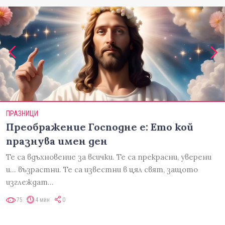
ПРАЗНИЦИ
Преображение Господне е: Ето кой
празнува имен ден
Те са вдъхновение за всички. Те са прекрасни, уверени
и... възрастни. Те са известни в цял свят, защото
изглеждат…
75
4 мин
0