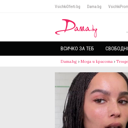
VsichkiOferti.bg
Dama.bg
VsichkiProm
ВСИЧКО ЗА ТЕБ
СВОБОДН
Dama.bg
›
Мода и красота
›
Тенд