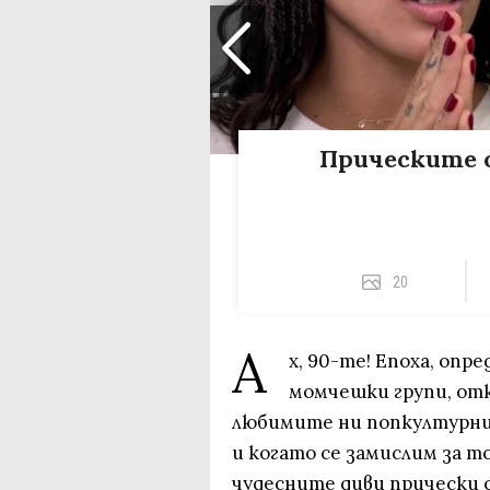
Прическите о
20
А
х, 90-те! Епоха, опр
момчешки групи, от
любимите ни попкултурни
и когато се замислим за то
чудесните диви прически о