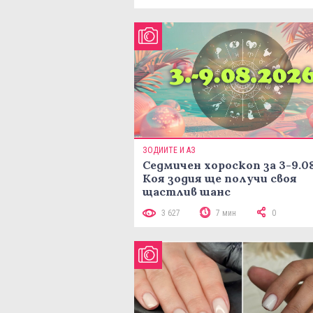
ЗОДИИТЕ И АЗ
Седмичен хороскоп за 3-9.08
Коя зодия ще получи своя
щастлив шанс
3 627
7 мин
0