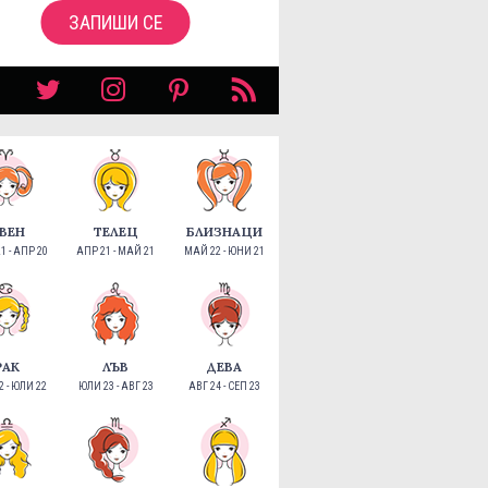
ЗАПИШИ СЕ
ВЕН
ТЕЛЕЦ
БЛИЗНАЦИ
1 - АПР 20
АПР 21 - МАЙ 21
МАЙ 22 - ЮНИ 21
РАК
ЛЪВ
ДЕВА
 - ЮЛИ 22
ЮЛИ 23 - АВГ 23
АВГ 24 - СЕП 23