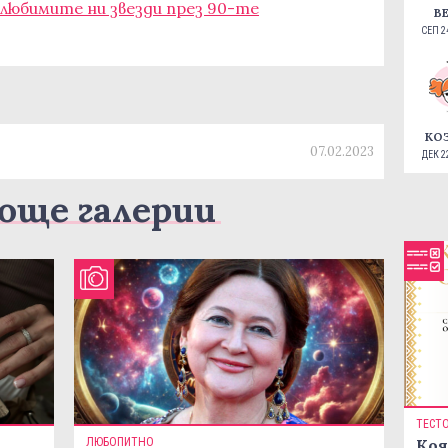
 любимите ни звезди през 90-те
В
СЕП 24
КО
07.02.2023
ДЕК 22
още галерии
ТЕСТ
ЛЮБОПИТНО
Коя