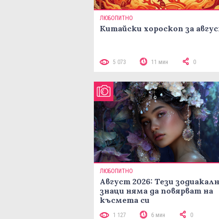
ЛЮБОПИТНО
Китайски хороскоп за авгу
5 073
11 мин
0
ЛЮБОПИТНО
Август 2026: Тези зодиакал
знаци няма да повярват на
късмета си
1 127
6 мин
0