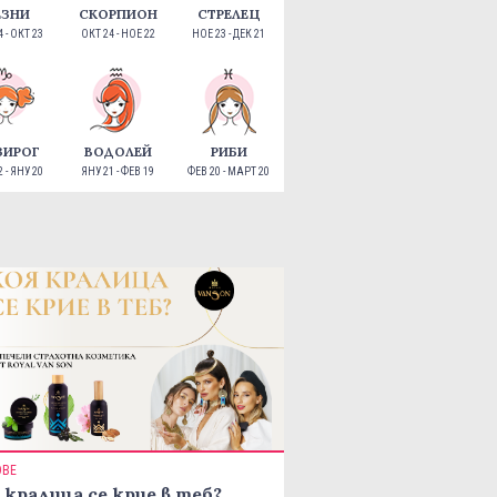
ЕЗНИ
СКОРПИОН
СТРЕЛЕЦ
 - ОКТ 23
ОКТ 24 - НОЕ 22
НОЕ 23 - ДЕК 21
ЗИРОГ
ВОДОЛЕЙ
РИБИ
 - ЯНУ 20
ЯНУ 21 - ФЕВ 19
ФЕВ 20 - МАРТ 20
ОВЕ
 кралица се крие в теб?