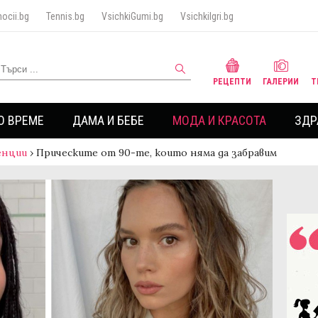
ocii.bg
Tennis.bg
VsichkiGumi.bg
VsichkiIgri.bg
РЕЦЕПТИ
ГАЛЕРИИ
Т
О ВРЕМЕ
ДАМА И БЕБЕ
МОДА И КРАСОТА
ЗДР
енции
›
Прическите от 90-те, които няма да забравим