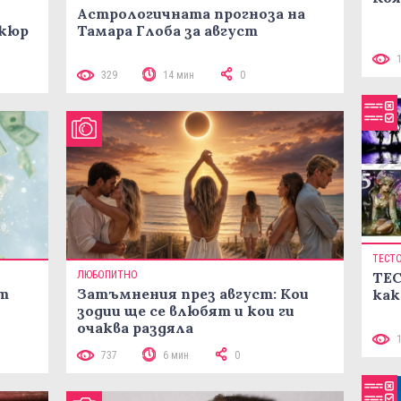
Астрологичната прогноза на
икюр
Тамара Глоба за август
329
14 мин
0
ТЕСТ
ЛЮБОПИТНО
ТЕС
ст
Затъмнения през август: Кои
как
зодии ще се влюбят и кои ги
очаква раздяла
737
6 мин
0