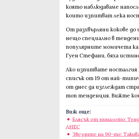
която наблюдаваме напосл
които изпитват лека ност
От разхвърляни кокове до 
нещо специално в тенденц
популярните момичета ка
Гуен Стефани, бяха истинс
Ако изпитвате носталгия 
списък от 19 от най-типи
от днес да изглеждат стра
топ тенденция. Вижте кои
Виж още:
Блясък от миналото: Тен
ДНЕС
Звездите на 90-те: Такив