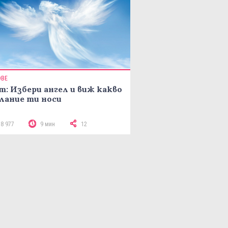
ОВЕ
т: Избери ангел и виж какво
лание ти носи
18 977
9 мин
12