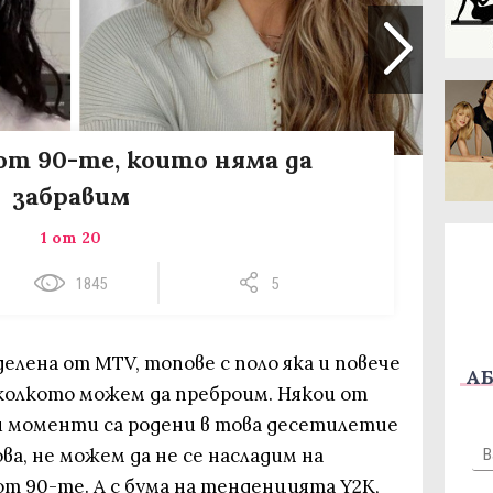
т 90-те, които няма да
забравим
1 от 20
1845
5
еделена от MTV, топове с поло яка и повече
АБ
колкото можем да преброим. Някои от
 моменти са родени в това десетилетие
ва, не можем да не се насладим на
т 90-те. А с бума на тенденцията Y2K,