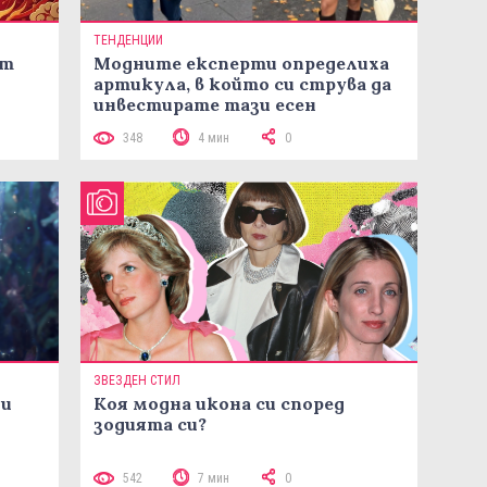
ТЕНДЕНЦИИ
ст
Модните експерти определиха
артикула, в който си струва да
инвестирате тази есен
348
4 мин
0
ЗВЕЗДЕН СТИЛ
ни
Коя модна икона си според
зодията си?
542
7 мин
0