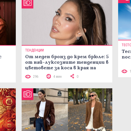
ТЕСТ
ТЕНДЕНЦИИ
Тес
с
От меден бронз до крем брюле: 5
пос
от най-луксозните тенденции в
цветовете за коса в края на
лятото
296
4 мин
0