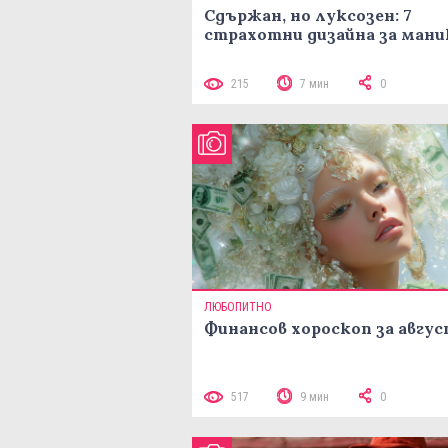
Сдържан, но луксозен: 7
страхотни дизайна за ман
215
7 мин
0
ЛЮБОПИТНО
Финансов хороскоп за авгу
517
9 мин
0