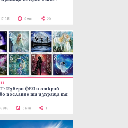
117 945
0 мин
20
ОВЕ
Т: Избери ФЕЯ и открий
во послание ти изпраща тя
16 916
6 мин
1