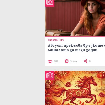
ЛЮБОПИТНО
Август прекъсва връзките 
миналото за тези зодии
938
5 мин
0