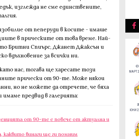
едък, изглежда не сме единствените,
алгия.
изобилие от пеперуди в косите - имаше
иите в прическите от това време. Най-
то Бритни Спиърс, Джанет Джаксън и
ко вдъхновение за всички ни.
О
като нас, тогава ще харесате този
МАРТ 2
чните прически от 90-те. Може някои
нни, но не можете да отречете, че бяха
 имаме предвид в галерията:
ЮНИ 22
денцията от 90-те е повече от актуална и
а, каквито винаги ще ги помним