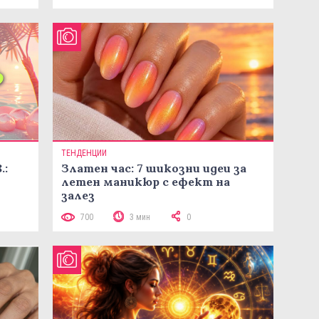
ТЕНДЕНЦИИ
.:
Златен час: 7 шикозни идеи за
летен маникюр с ефект на
залез
700
3 мин
0