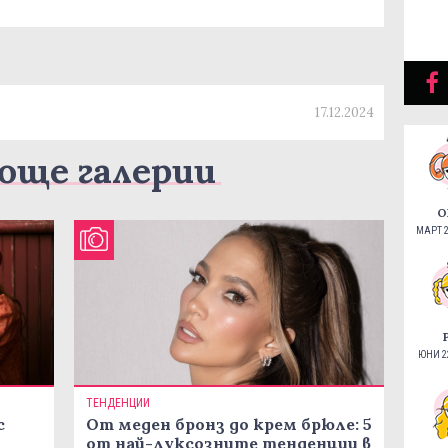
17.12.2024
още галерии
О
МАРТ 2
ЮНИ 22
ТЕНДЕНЦИИ
с
От меден бронз до крем брюле: 5
от най-луксозните тенденции в