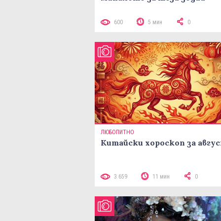
600
5 мин
0
ЛЮБОПИТНО
Китайски хороскоп за авгу
3 659
11 мин
0