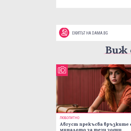
ЕКИПЪТ НА DAMA.BG
Виж 
ЛЮБОПИТНО
Август прекъсва връзките 
миналото за тези зодии