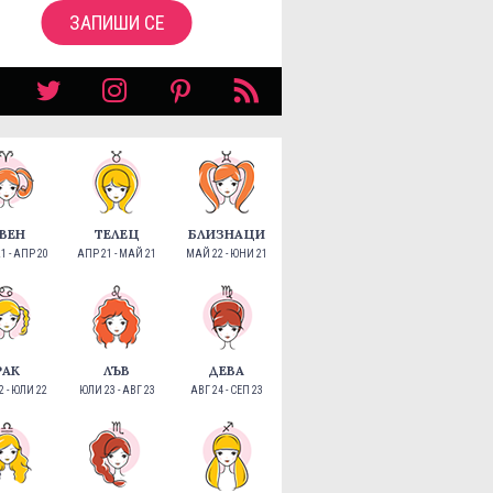
ЗАПИШИ СЕ
ВЕН
ТЕЛЕЦ
БЛИЗНАЦИ
1 - АПР 20
АПР 21 - МАЙ 21
МАЙ 22 - ЮНИ 21
РАК
ЛЪВ
ДЕВА
 - ЮЛИ 22
ЮЛИ 23 - АВГ 23
АВГ 24 - СЕП 23