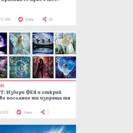
117 494
0 мин
20
ОВЕ
Т: Избери ФЕЯ и открий
во послание ти изпраща тя
16 912
6 мин
1