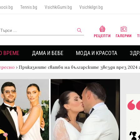
ocii.bg
Tennis.bg
VsichkiGumi.bg
VsichkiIgri.bg
РЕЦЕПТИ
ГАЛЕРИИ
Т
О ВРЕМЕ
ДАМА И БЕБЕ
МОДА И КРАСОТА
ЗДР
ересно
›
Приказните сватби на българските звезди през 2024 