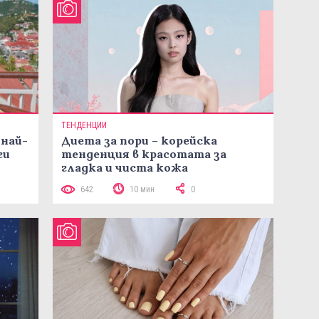
ТЕНДЕНЦИИ
 най-
Диета за пори – корейска
ги
тенденция в красотата за
гладка и чиста кожа
642
10 мин
0