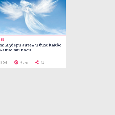
ОВЕ
т: Избери ангел и виж какво
лание ти носи
18 968
9 мин
12