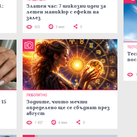
.:
Златен час: 7 шикозни идеи за
летен маникюр с ефект на
залез
625
3 мин
0
ТЕСТ
Тес
пос
ЛЮБОПИТНО
 15
Зодиите, чиито мечти
определено ще се сбъднат през
август
1 407
6 мин
0