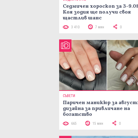
Седмичен хороскоп за 3-9.08
Коя зодия ще получи своя
щастлив шанс
3 410
7 мин
0
СЪВЕТИ
Паричен маникюр за август:
дизайна за привличане на
богатство
665
15 мин
0