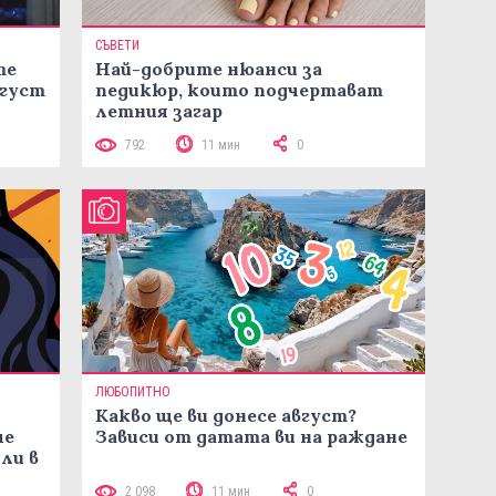
СЪВЕТИ
те
Най-добрите нюанси за
вгуст
педикюр, които подчертават
летния загар
792
11 мин
0
ЛЮБОПИТНО
Какво ще ви донесе август?
че
Зависи от датата ви на ражданe
ли в
2 098
11 мин
0