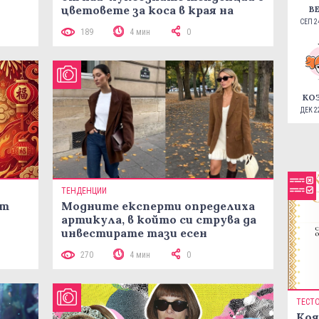
цветовете за коса в края на
В
лятото
СЕП 24
189
4 мин
0
КО
ДЕК 22
ТЕНДЕНЦИИ
ст
Модните експерти определиха
артикула, в който си струва да
инвестирате тази есен
270
4 мин
0
ТЕСТ
Коя