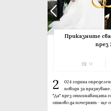
Приказните сва
през 
12
2
024 година определен
поводи за празнуване
"Да" през отминаващата го
отново да почерпят - ще о