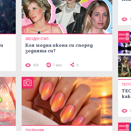
ЗВЕЗДЕН СТИЛ
ни
Коя модна икона си според
зодията си?
458
7 мин
0
ТЕСТ
ТЕС
как
ТЕНДЕНЦИИ