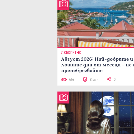
ЛЮБОПИТНО
Август 2026: Най-добрите и
лошите дни от месеца – не 
пренебрегвайте
663
8 мин
0