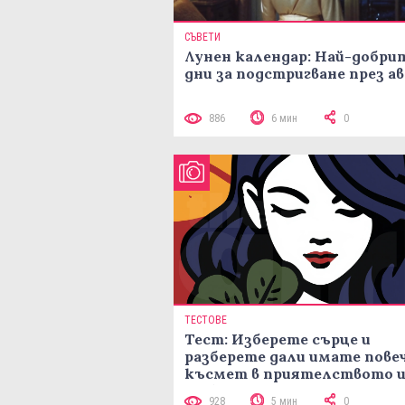
СЪВЕТИ
Лунен календар: Най-добри
дни за подстригване през а
886
6 мин
0
ТЕСТОВЕ
Тест: Изберете сърце и
разберете дали имате пове
късмет в приятелството и
любовта
928
5 мин
0