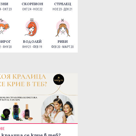
ЕЗНИ
СКОРПИОН
СТРЕЛЕЦ
 - ОКТ 23
ОКТ 24 - НОЕ 22
НОЕ 23 - ДЕК 21
ЗИРОГ
ВОДОЛЕЙ
РИБИ
 - ЯНУ 20
ЯНУ 21 - ФЕВ 19
ФЕВ 20 - МАРТ 20
ОВЕ
 кралица се крие в теб?