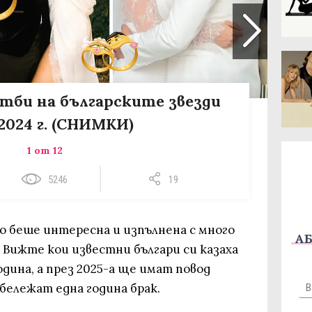
тби на българските звезди
2024 г. (СНИМКИ)
1 от 12
5246
19
о беше интересна и изпълнена с много
АБ
. Вижте кои известни българи си казаха
дина, а през 2025-а ще имат повод
бележат една година брак.