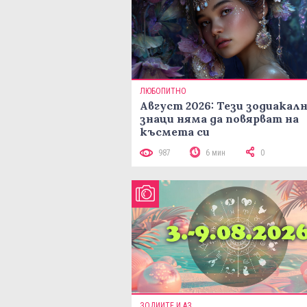
ЛЮБОПИТНО
Август 2026: Тези зодиакал
знаци няма да повярват на
късмета си
987
6 мин
0
ЗОДИИТЕ И АЗ