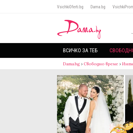
VsichkiOferti.bg
Dama.bg
VsichkiProm
ВСИЧКО ЗА ТЕБ
СВОБОДН
Dama.bg
›
Свободно време
›
Инт