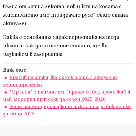
вълна от лятна лекота, нов цвят на косата с
мистичното име „призрачно русо“ също стана
актуален.
Каква е основната характеристика на този
нюанс и как да го носите стилно, ще ви
разкажем в галерията:
Виж още:
Красиви плитки, висок кок и още 3 актуални
летни прически
"Мръсен" стайлинг или "прическа без прическа": 4
най-модерни прически за сезон 2025-2026
6-те най-модерни цвята на косата за брюнетки
за лято 2025