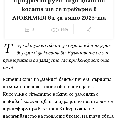
Призрачно русо: Този цвят на
косата ще се превърне в
ЛЮБИМИЯ ви за лято 2025-та
8
1909
1
Т
ози актуален нюанс за сезона е като „грим
без грим“ за косата ви. Вдъхновете се от
примерите и си запазете час при колорист още
сега!
Естетиката на „мекия“ блясък печели сърцата
на момичетата, които обичат модата.
Киселинно-жълтите нокти се заменят с
такива в маслен цвят, а изразителният грим се
трансформира в ефирен в нюд нюанси с
настъпването на топлото време. На тази обща