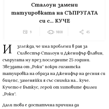
Сталоун замени
татуировката на СЪПРУГАТА
си с... КУЧЕ
9
9808
45
И
зглежда, че има проблеми в рая за
Силвестър Сталоун и Дженифър Флавин,
съпругата му през последните 25 години.
Звездата от „Роки“ покри гигантска
татуировка на образа на Дженифър на десния си
бицепс, заменяйки я със снимка на... куче.
Кучето е Бъткус, герой от хитовите филми
„Роки“.
Дали това е достатъчна причина да