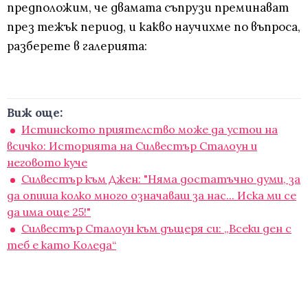
предположим, че двамата съпрузи преминават
през тежък период, и какво научихме по въпроса,
разберете в галерията:
Виж още:
Истинското приятелство може да устои на
всичко: Историята на Силвестър Сталоун и
неговото куче
Силвестър към Джен: "Няма достатъчно думи, за
да опиша колко много означаваш за нас... Иска ми се
да има още 25!"
Силвестър Сталоун към дъщеря си: „Всеки ден с
теб е като Коледа“