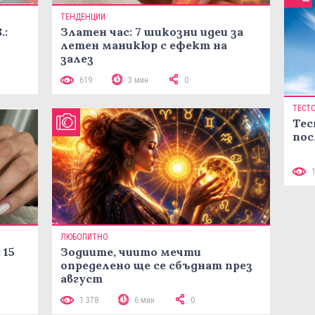
ТЕНДЕНЦИИ
.:
Златен час: 7 шикозни идеи за
летен маникюр с ефект на
залез
619
3 мин
0
ТЕСТ
Тес
пос
ЛЮБОПИТНО
 15
Зодиите, чиито мечти
определено ще се сбъднат през
август
1 378
6 мин
0