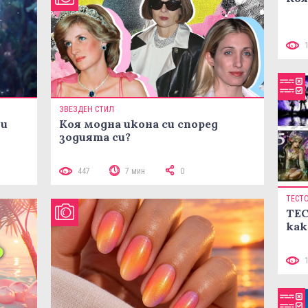
ЗВЕЗДЕН СТИЛ
ни
Коя модна икона си според
зодията си?
447
7 мин
0
ТЕСТ
ТЕС
как