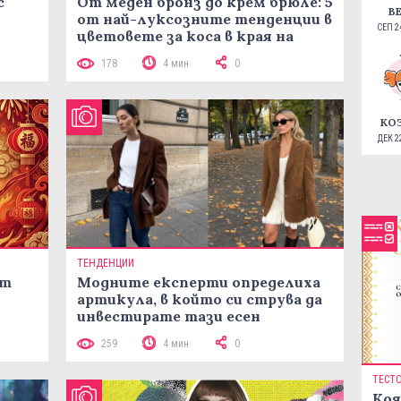
с
От меден бронз до крем брюле: 5
В
от най-луксозните тенденции в
СЕП 24
цветовете за коса в края на
лятото
178
4 мин
0
КО
ДЕК 22
ТЕНДЕНЦИИ
ст
Модните експерти определиха
артикула, в който си струва да
инвестирате тази есен
259
4 мин
0
ТЕСТ
Коя