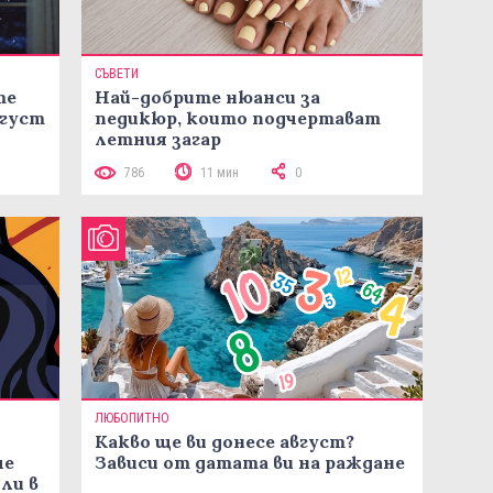
СЪВЕТИ
те
Най-добрите нюанси за
вгуст
педикюр, които подчертават
летния загар
786
11 мин
0
ЛЮБОПИТНО
Какво ще ви донесе август?
че
Зависи от датата ви на ражданe
ли в