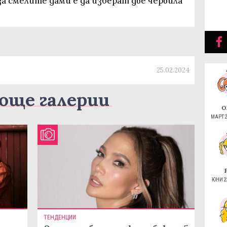
за смелите дами е да изберат две червила
25.02.2024
още галерии
О
МАРТ 2
ЮНИ 22
ТЕНДЕНЦИИ