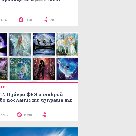
117 439
0 мин
20
ОВЕ
Т: Избери ФЕЯ и открий
во послание ти изпраща тя
16 912
6 мин
1