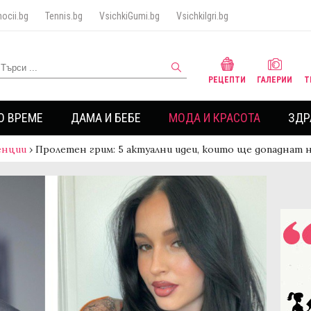
ocii.bg
Tennis.bg
VsichkiGumi.bg
VsichkiIgri.bg
РЕЦЕПТИ
ГАЛЕРИИ
Т
О ВРЕМЕ
ДАМА И БЕБЕ
МОДА И КРАСОТА
ЗДР
енции
›
Пролетен грим: 5 актуални идеи, които ще допаднат н