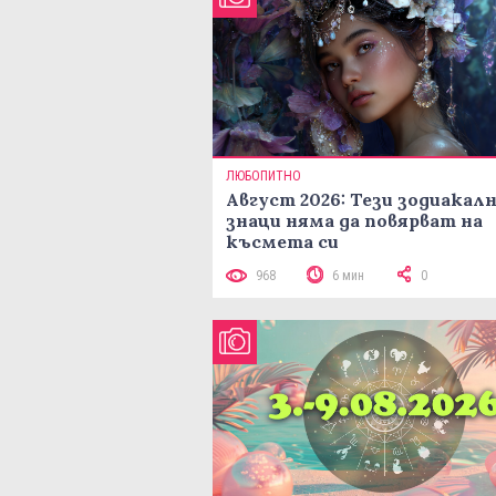
ЛЮБОПИТНО
Август 2026: Тези зодиакал
знаци няма да повярват на
късмета си
968
6 мин
0