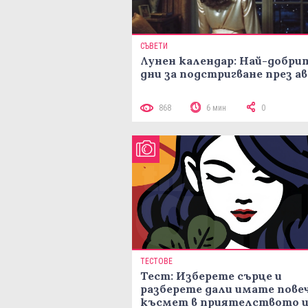
СЪВЕТИ
Лунен календар: Най-добри
дни за подстригване през а
868
6 мин
0
ТЕСТОВЕ
Тест: Изберете сърце и
разберете дали имате пове
късмет в приятелството и