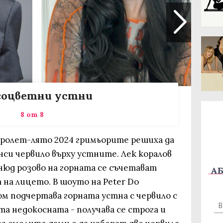
оцветни устни
8 от 8
ролет-лято 2024 гримьорите решиха да
си червило върху устните. Лек коралов
нюд розово на горната се съчетават
АБ
 на лицето. В шоуто на Peter Do
м подчертава горната устна с червило с
та недокосната - получава се строга и