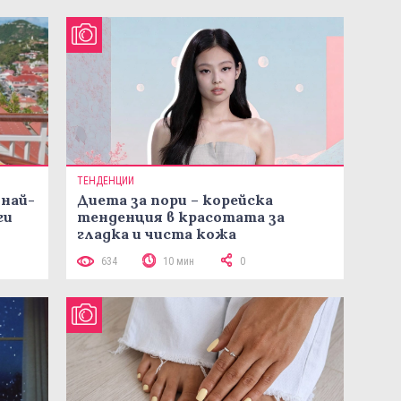
ТЕНДЕНЦИИ
 най-
Диета за пори – корейска
ги
тенденция в красотата за
гладка и чиста кожа
634
10 мин
0