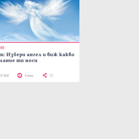
ОВЕ
т: Избери ангел и виж какво
лание ти носи
18 968
9 мин
12