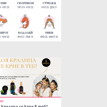
ЕЗНИ
СКОРПИОН
СТРЕЛЕЦ
 - ОКТ 23
ОКТ 24 - НОЕ 22
НОЕ 23 - ДЕК 21
ЗИРОГ
ВОДОЛЕЙ
РИБИ
 - ЯНУ 20
ЯНУ 21 - ФЕВ 19
ФЕВ 20 - МАРТ 20
ОВЕ
 кралица се крие в теб?