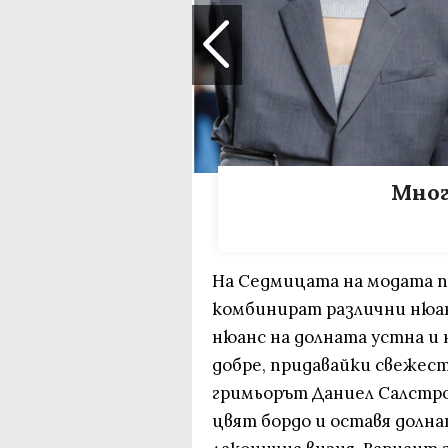
Мног
На Седмицата на модата п
комбинират различни нюан
нюанс на долната устна и 
добре, придавайки свежест
гримьорът Даниел Салстро
цвят бордо и оставя долна