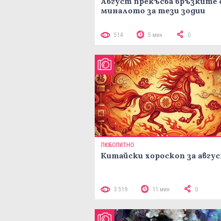
Август прекъсва връзките 
миналото за тези зодии
514
5 мин
0
ЛЮБОПИТНО
Китайски хороскоп за авгу
3 519
11 мин
0