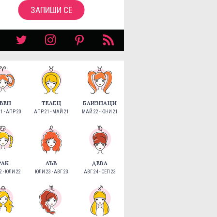
ЗАПИШИ СЕ
ВЕН
ТЕЛЕЦ
БЛИЗНАЦИ
1 - АПР 20
АПР 21 - МАЙ 21
МАЙ 22 - ЮНИ 21
РАК
ЛЪВ
ДЕВА
 - ЮЛИ 22
ЮЛИ 23 - АВГ 23
АВГ 24 - СЕП 23