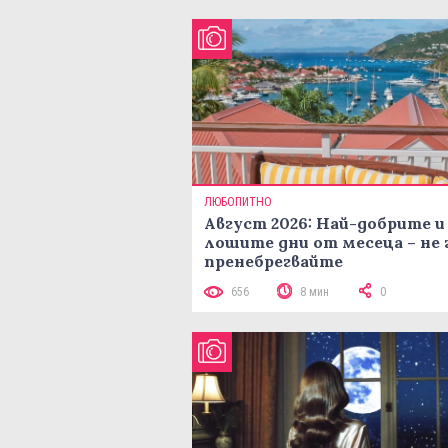
ЛЮБОПИТНО
Август 2026: Най-добрите и
лошите дни от месеца – не 
пренебрегвайте
656
8 мин
0