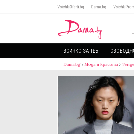
VsichkiOferti.bg
Dama.bg
VsichkiProm
ВСИЧКО ЗА ТЕБ
СВОБОДН
Dama.bg
›
Мода и красота
›
Тенд