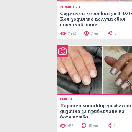
ЗОДИИТЕ И АЗ
Седмичен хороскоп за 3-9.08
Коя зодия ще получи своя
щастлив шанс
3 382
7 мин
0
СЪВЕТИ
Паричен маникюр за август:
дизайна за привличане на
богатство
656
15 мин
0