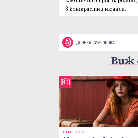
лаконична визия. Вариант 
в контрастни нюанси.
ДОНИКА СИМЕОНОВА
Виж 
ЛЮБОПИТНО