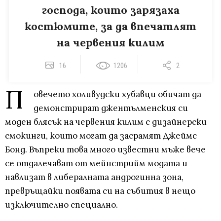
господа, които зарязаха
костюмите, за да впечатлят
на червения килим
16
1206
2
П
овечето холивудски хубавци обичат да
демонстрират джентълменския си
моден блясък на червения килим с дизайнерски
смокинги, които могат да засрамят Джеймс
Бонд. Въпреки това много известни мъже вече
се отдалечават от мейнстрийм модата и
навлизат в либералната андрогинна зона,
превръщайки появата си на събития в нещо
изключително специално.