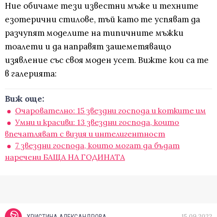
Ние обичаме тези известни мъже и техните
езотерични стилове, тъй като те успяват да
разчупят моделите на типичните мъжки
тоалети и да направят зашеметяващо
изявление със своя моден усет. Вижте кои са те
в галерията:
Виж още:
Очарователно: 15 звездни господа и котките им
Умни и красиви: 13 звездни господа, които
впечатляват с визия и интелигентност
7 звездни господа, които могат да бъдат
наречени БАЩА НА ГОДИНАТА
15.09.2022