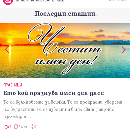
ХРИСТИНА АЛЕКСАНДРОВА
Последни статии
ПРАЗНИЦИ
Ето кой празнува имен ден днес
Те са вдъхновение за всички. Те са прекрасни, уверени
и... възрастни. Те са известни в цял свят, защото
изглеждат…
5
2 мин
0