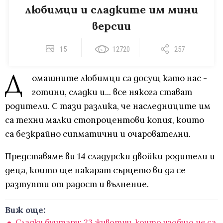
любимци и сладките им мини
версии
15
12720
257
Д
омашните любимци са досущ като нас -
готини, сладки и... все някога стават
родители. С тази разлика, че наследниците им
са техни малки стопроцентови копия, които
са безкрайно сипматични и очарователни.
Представяме ви 14 сладурски двойки родители и
деца, които ще накарат сърцето ви да се
разтупти от радост и вълнение.
Виж още:
Сладки бунтари: 23 животни, които изобщо не са