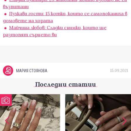
възпитани
Пухкави гости: 15 котки, които се самопоканиха в
домовете на хората
Майчина любов: Сладки снимки, които ще
разтопят сърцето ви
15.09.2021
МАРИЯ СТОЯНОВА
Последни статии