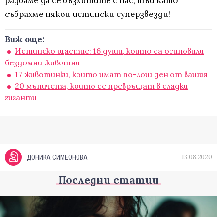
радваме да се възхитите с нас, тъй като
събрахме някои истински суперзвезди!
Виж още:
Истинско щастие: 16 души, които са осиновили
бездомни животни
17 животинки, които имат по-лош ден от вашия
20 мъничета, които се превръщат в сладки
гиганти
13.08.2020
ДОНИКА СИМЕОНОВА
Последни статии