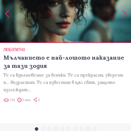
ЛЮБОПИТНО
Мълчанието е най-лошото наказание
за тази зодия
Те са вдъхновение за всички. Те са прекрасни, уверени
и... възрастни. Те са известни в цял свят, защото
изглеждат…
166
3 мин
0