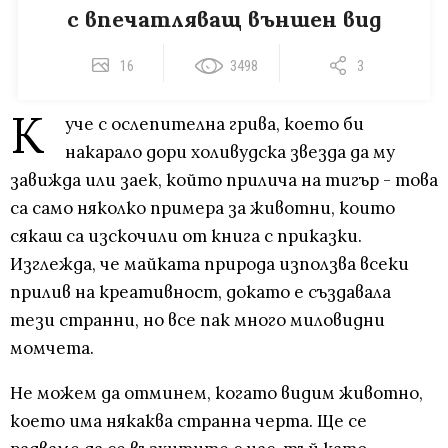
с впечатляващ външен вид
16
3498
3
К
уче с ослепителна грива, което би
накарало дори холивудска звезда да му
завижда или заек, който прилича на тигър - това
са само няколко примера за животни, които
сякаш са изскочили от книга с приказки.
Изглежда, че майката природа използва всеки
прилив на креативност, докато е създавала
тези странни, но все пак много миловидни
момчета.
Не можем да отминем, когато видим животно,
което има някаква странна черта. Ще се