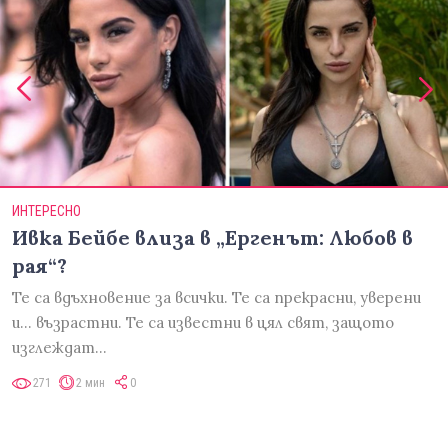
ИНТЕРЕСНО
Ивка Бейбе влиза в „Ергенът: Любов в
рая“?
Те са вдъхновение за всички. Те са прекрасни, уверени
и... възрастни. Те са известни в цял свят, защото
изглеждат…
271
2 мин
0