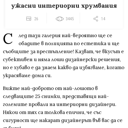
ужасни интериорни хрумвания
26
3445
14
С
лед тази галерия най-вероятно ще се
обадите в полицията по естетика и ще
съобщите за престъпление! Казват, че вкусът е
субективен и няма лоши дизайнерски решения,
но е хубаво е да знаем какво да избягваме, когато
украсяваме дома си.
Вижте най-доброто от най-лошото в
следващите 25 снимки, представящи най-
големите провали на интериорни дизайнери.
Някои от тях са толкова епични, че със
сигурност ще накарат дизайнерът във вас да се