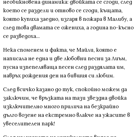
необикновена динамика: двойката се сгоди, след
което се раздели и отново се сгоди, къщата,
която купиха заедно, изгаря в пожара в Малибу, а
след това двамата се ожениха, а година по-късно
се разведоха...
Нека споменем и факта, че Майли, която е
написала не една и две любовни песни за Лиъм,
пусна изпепеляваща песен след раздялата им,
навръх рождения ден на бившия си любим.
След всичко казано до тук, спокойно можем да
заключим, че връзката на тази звездна двойка
изключително много прилича на безкрайно
дълго возене на екстремно влакче на ужасите в
увеселителен парк!