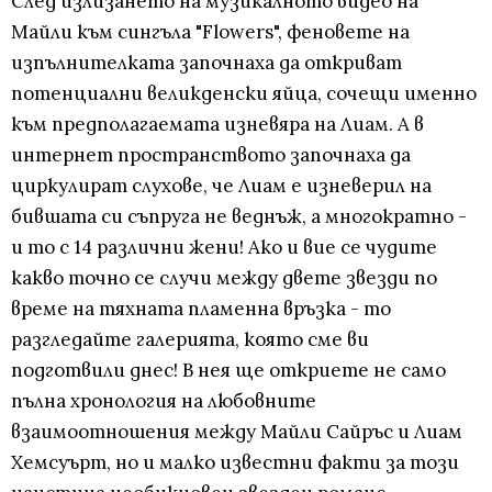
След излизането на музикалното видео на
Майли към сингъла "Flowers", феновете на
изпълнителката започнаха да откриват
потенциални великденски яйца, сочещи именно
към предполагаемата изневяра на Лиам. А в
интернет пространството започнаха да
циркулират слухове, че Лиам е изневерил на
бившата си съпруга не веднъж, а многократно -
и то с 14 различни жени! Ако и вие се чудите
какво точно се случи между двете звезди по
време на тяхната пламенна връзка - то
разгледайте галерията, която сме ви
подготвили днес! В нея ще откриете не само
пълна хронология на любовните
взаимоотношения между Майли Сайръс и Лиам
Хемсуърт, но и малко известни факти за този