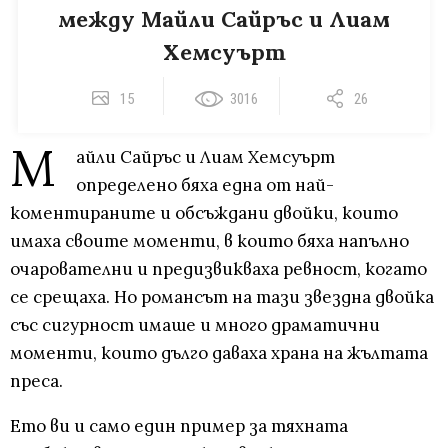
между Майли Сайръс и Лиам
Хемсуърт
15
3016
26
М
айли Сайръс и Лиам Хемсуърт
определено бяха една от най-
коментираните и обсъждани двойки, които
имаха своите моменти, в които бяха напълно
очарователни и предизвикваха ревност, когато
се срещаха. Но романсът на тази звездна двойка
със сигурност имаше и много драматични
моменти, които дълго даваха храна на жълтата
преса.
Ето ви и само един пример за тяхната