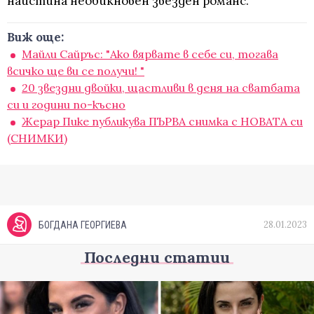
наистина необикновен звезден романс.
Виж още:
Майли Сайръс: "Ако вярвате в себе си, тогава
всичко ще ви се получи! "
20 звездни двойки, щастливи в деня на сватбата
си и години по-късно
Жерар Пике публикува ПЪРВА снимка с НОВАТА си
(СНИМКИ)
28.01.2023
БОГДАНА ГЕОРГИЕВА
Последни статии