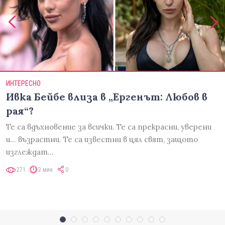
ИНТЕРЕСНО
Ивка Бейбе влиза в „Ергенът: Любов в
рая“?
Те са вдъхновение за всички. Те са прекрасни, уверени
и... възрастни. Те са известни в цял свят, защото
изглеждат…
271
2 мин
0