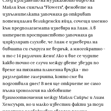
След излизането на музикалното видео на
Майли към сингъла "Flowers", феновете на
изпълнителката започнаха да откриват
потенциални великденски яйца, сочещи именно
към предполагаемата изневяра на Лиам. А в
интернет пространството започнаха да
циркулират слухове, че Лиам е изневерил на
бившата си съпруга не веднъж, а многократно -
и то с 14 различни жени! Ако и вие се чудите
какво точно се случи между двете звезди по
време на тяхната пламенна връзка - то
разгледайте галерията, която сме ви
подготвили днес! В нея ще откриете не само
пълна хронология на любовните
взаимоотношения между Майли Сайръс и Лиам
Хемсуърт, но и малко известни факти за този