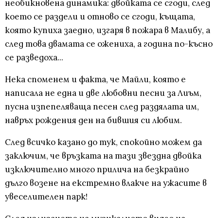
необикновена динамика: двойката се сгоди, след
което се раздели и отново се сгоди, къщата,
която купиха заедно, изгаря в пожара в Малибу, а
след това двамата се ожениха, а година по-късно
се разведоха...
Нека споменем и факта, че Майли, която е
написала не една и две любовни песни за Лиъм,
пусна изпепеляваща песен след раздялата им,
навръх рождения ден на бившия си любим.
След всичко казано до тук, спокойно можем да
заключим, че връзката на тази звездна двойка
изключително много прилича на безкрайно
дълго возене на екстремно влакче на ужасите в
увеселителен парк!