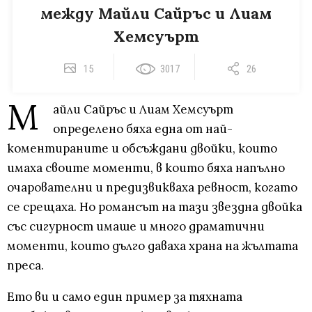
между Майли Сайръс и Лиам
Хемсуърт
15
3017
26
М
айли Сайръс и Лиам Хемсуърт
определено бяха една от най-
коментираните и обсъждани двойки, които
имаха своите моменти, в които бяха напълно
очарователни и предизвикваха ревност, когато
се срещаха. Но романсът на тази звездна двойка
със сигурност имаше и много драматични
моменти, които дълго даваха храна на жълтата
преса.
Ето ви и само един пример за тяхната