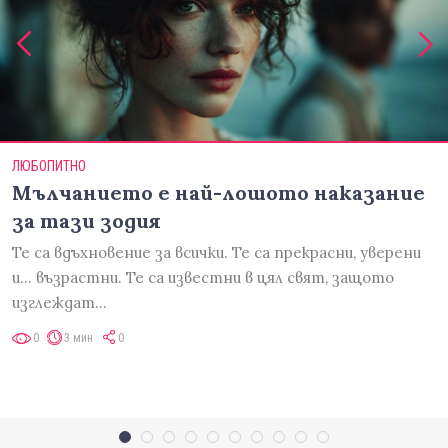
ЛЮБОПИТНО
Мълчанието е най-лошото наказание
за тази зодия
Те са вдъхновение за всички. Те са прекрасни, уверени
и... възрастни. Те са известни в цял свят, защото
изглеждат…
0
3 мин
0