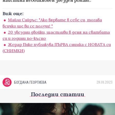
наистина необикновен звезден романс.
Виж още:
Майли Сайръс: "Ако вярвате в себе си, тогава
всичко ще ви се получи! "
20 звездни двойки, щастливи в деня на сватбата
си и години по-късно
Жерар Пике публикува ПЪРВА снимка с НОВАТА си
(СНИМКИ)
28.01.2023
БОГДАНА ГЕОРГИЕВА
Последни статии