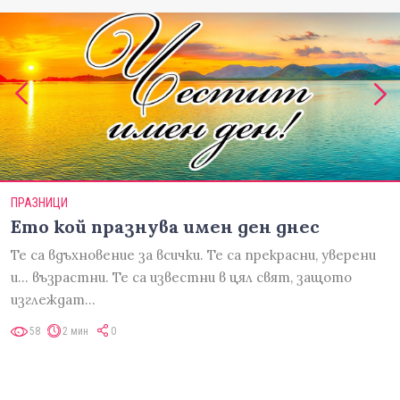
ПРАЗНИЦИ
Ето кой празнува имен ден днес
Те са вдъхновение за всички. Те са прекрасни, уверени
и... възрастни. Те са известни в цял свят, защото
изглеждат…
58
2 мин
0