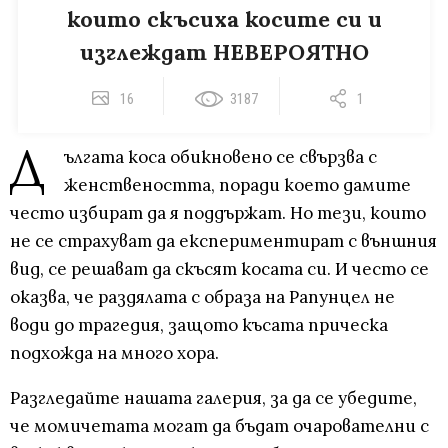
които скъсиха косите си и
изглеждат НЕВЕРОЯТНО
16
3187
1
Д
ългата коса обикновено се свързва с
женствеността, поради което дамите
често избират да я поддържат. Но тези, които
не се страхуват да експериментират с външния
вид, се решават да скъсят косата си. И често се
оказва, че раздялата с образа на Рапунцел не
води до трагедия, защото късата прическа
подхожда на много хора.
Разгледайте нашата галерия, за да се убедите,
че момичетата могат да бъдат очарователни с