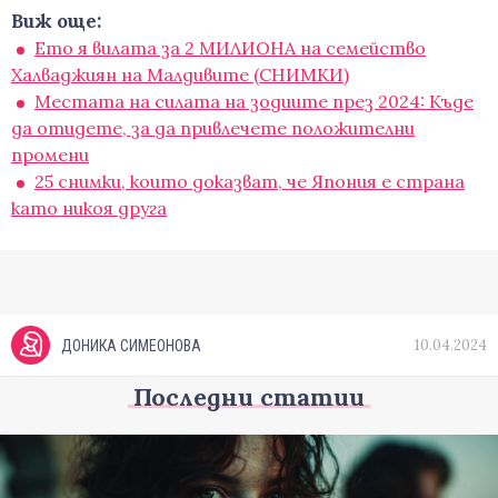
Виж още:
Ето я вилата за 2 МИЛИОНА на семейство
Халваджиян на Малдивите (СНИМКИ)
Местата на силата на зодиите през 2024: Къде
да отидете, за да привлечете положителни
промени
25 снимки, които доказват, че Япония е страна
като никоя друга
10.04.2024
ДОНИКА СИМЕОНОВА
Последни статии