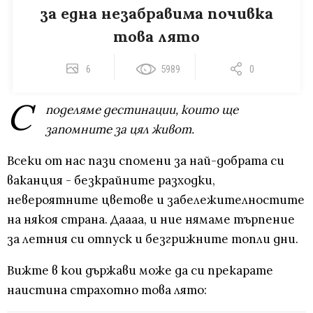
за една незабравима почивка
това лято
6
5989
0
С
поделяме дестинации, които ще
запомните за цял живот.
Всеки от нас пази спомени за най-добрата си
ваканция - безкрайните разходки,
невероятните цветове и забележителностите
на някоя страна. Даааа, и ние нямаме търпение
за летния си отпуск и безгрижните топли дни.
Вижте в кои държави може да си прекарате
наистина страхотно това лято: