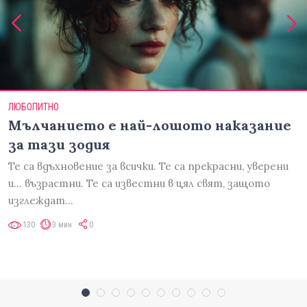
ЛЮБОПИТНО
Мълчанието е най-лошото наказание
за тази зодия
Те са вдъхновение за всички. Те са прекрасни, уверени
и... възрастни. Те са известни в цял свят, защото
изглеждат…
130
3 мин
0